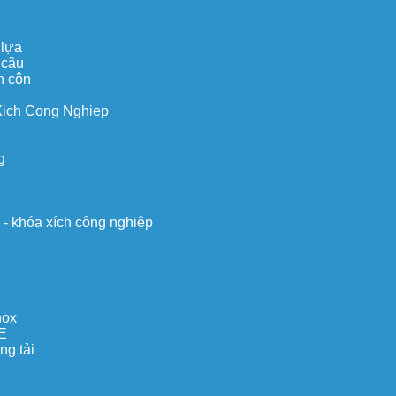
 lựa
 cầu
n côn
Xich Cong Nghiep
g
o - khóa xích công nghiệp
nox
E
ng tải