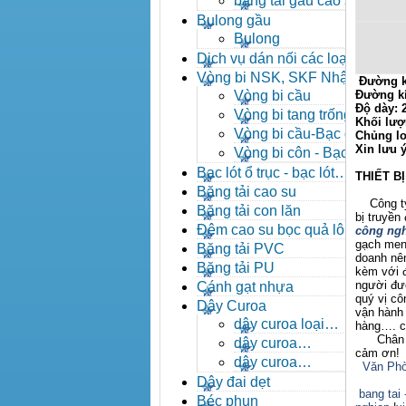
băng tải gầu cao su
Bulong gầu
Bulong
Dịch vụ dán nối các loại
băng tải
Vòng bi NSK, SKF Nhật
Đường k
Vòng bi cầu
Đường k
Độ dày:
Vòng bi tang trống tự
Khối lượ
lựa
Vòng bi cầu-Bạc đạn
Chủng lo
cầu
Xin lưu 
Vòng bi côn - Bạc
đạn côn
Bạc lót ổ trục - bạc lót
THIẾT B
nhông
Băng tải cao su
Công ty X
Băng tải con lăn
bị truyền
Đệm cao su bọc quả lô
công ngh
gạch men,
băng tải
Băng tải PVC
doanh nên
Băng tải PU
kèm với đ
người đượ
Cánh gạt nhựa
quý vị c
Dây Curoa
vận hành 
dây curoa loại
hàng…. ch
A,B,C,D,E
Chân thà
dây curoa
cảm ơn!
SPZ,SPA,SPB,SPC
dây curoa
Văn Phò
XPZ,XPA,XPB,XPC
Dây đai dẹt
bang tai 
Béc phun