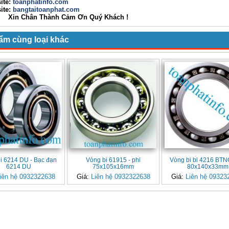
ite:
toanphatinfo.com
te:
bangtaitoanphat.com
ân Thành Cảm Ơn Quý Khách !
ẩm cùng loại khác
i 6214 DU - Bạc đạn
Vòng bi 61915 - phi
Vòng bi bi 4216 BTNG
6214 DU
75x105x16mm
80x140x33mm
iên hệ 0932322638
Giá:
Liên hệ 0932322638
Giá:
Liên hệ 09323