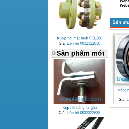
Webs
Websi
Xin Ch
Sản ph
Khớp nối mặt bích FCL280
Giá:
Liên hệ 0932322638
Sản phẩm mới
Vòng b
Giá:
L
Kẹp nối băng tải gầu
Giá:
Liên hệ 0932322638