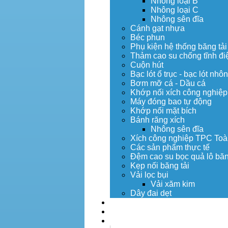
Nhông loại B
Nhông loại C
Nhông sên đĩa
Cánh gạt nhựa
Béc phun
Phụ kiện hệ thống băng tải
Thảm cao su chống tĩnh đi
Cuộn hút
Bạc lót ổ trục - bạc lót nhô
Bơm mỡ cá - Dầu cá
Khớp nối xích công nghiệp
Máy đóng bao tự động
Khớp nối mặt bích
Bánh răng xích
Nhông sên đĩa
Xích công nghiệp TPC Toà
Các sản phẩm thực tế
Đệm cao su bọc quả lô băn
Kẹp nối băng tải
Vải lọc bụi
Vải xăm kim
Dây đai dẹt
Dịch vụ
Tuyển dụng
Tin tức