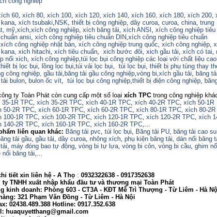
ich cong nghiep
xích 60
,
xích 80
,
xích 100
,
xích 120
,
xích 140
,
xích 160,
xích 180
,
xích 200
,
 kana
,
xích tsubaki
,
NSK
,
thiết bị công nghiệp
,
dây curoa
,
curoa
,
china
,
trung
t
,
mỹ
,
xích
,
xích công nghiệp
,
xích băng tải
,
xích ANSI
,
xích công nghiệp tiêu
 chuẩn ansi
,
xích công nghiệp tiêu chuẩn DIN
,
xích công nghiệp tiêu chuẩn
,
xích công nghiệp nhật bản
,
xích công nghiệp trung quốc
,
xích công nghiệp
,
x
 kana,
xich hitachi
,
xích tiêu chuẩn
,
xich bước đôi
,
xich gầu tải
,
xích có tai
,
p nối xich
,
xích công nghiệp
,
túi lọc bụi công nghiệp các loại với chất liệu ca
thiết bị lọc bụi
,
lồng lọc bụi
,
túi vải lọc bụi
,
túi lọc bụi
,
thiết bị phụ tùng thay th
ng công nghiệp,
gầu tải
,
băng tải gầu công nghiệp
,
vòng bi
,
xích gầu tải
,
băng tả
tải bulon
,
bulon ốc vít
,
túi lọc bụi công nghiệp
,
thiết bị điện công nghiệp
,
băng
công ty Toàn Phát còn cung cấp một số loại
xích TPC
trong công nghiệp khá
h 35-1R TPC
,
xích 35-2R TPC
,
xích 40-1R TPC
,
xích 40-2R TPC
,
xích 50-1R
h 50-2R TPC
,
xích 60-1R TPC
,
xích 60-2R TPC
,
xích 80-1R TPC
,
xích 80-2R
h 100-1R TPC
,
xích 100-2R TPC
,
xích 120-1R TPC
,
xích 120-2R TPC
,
xích 
h 140-2R TPC
,
xích 160-1R TPC
,
xích 160-2R TPC
,...
phẩm liên quan khác:
Băng tải pvc
,
túi lọc bụi
,
Băng tải PU
,
băng tải cao su
ăng tải gầu
,
gầu tải
,
dây curoa
,
nhông xích
,
phụ kiện băng tải
,
dán nối băng t
tải
,
máy đóng bao tự động
,
vòng bi tự lựa
,
vòng bi côn
,
vòng bi cầu
,
ghim nố
 nối băng tải
,...
i tiết xin liên hệ - A
Thọ
:
0932322638
- 0917352638
 TNHH xuất nhập khẩu đầu tư và thương mại Toàn Phát
nh doanh: Phòng 603 - CT3A - KĐT Mễ Trì Thượng - Từ Liêm - Hà Nộ
g: 321 Phạm Văn Đồng - Từ Liêm - Hà Nội
02438.489.388 Hotline: 0917.352.638
huaquyetthang@gmail.com