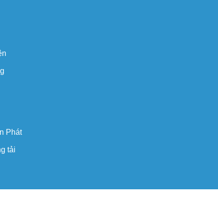
ện
ng
n Phát
g tải