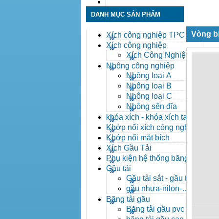
Liên hệ
DANH MỤC SẢN PHẨM
Vòng b
Xích công nghiệp TPC
Toàn Phát
Xích công nghiệp
Xích Công Nghiệp -
Xich Cong Nghiep
Nhông công nghiệp
Nhông loại A
Nhông loại B
Nhông loại C
Nhông sên đĩa
khóa xích - khóa xích tai eo
- khóa xích công nghiệp
Khớp nối xích công nghiệp
Khớp nối mặt bích
Xích Gầu Tải
Phụ kiện hệ thống băng tải
Gầu tải
Gầu tải sắt - gầu tải
inox
gầu nhựa-nilon-
HDPE
Băng tải gầu
Băng tải gầu pvc