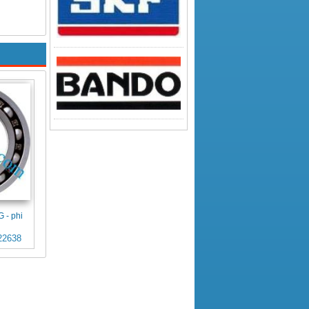
 - phi
22638