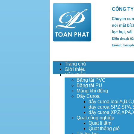
CÔNG TY
Chuyên cung
nối mặt bích
lọc bụi, vải
Điện thoại: 0
Email: toanp
Trang chủ
Giới thiệu
Sản phẩm
Băng tải PVC
Băng tải PU
Máng khí động
Dây Curoa
dây curoa loại A,B,C
dây curoa SPZ,SPA
dây curoa XPZ,XPA
Quạt công nghiệp
Quạt li tâm
Quạt thông gió
Túi lọc bụi