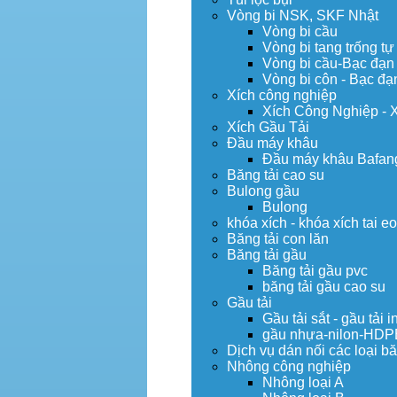
Vòng bi NSK, SKF Nhật
Vòng bi cầu
Vòng bi tang trống tự
Vòng bi cầu-Bạc đạn
Vòng bi côn - Bạc đạ
Xích công nghiệp
Xích Công Nghiệp - 
Xích Gầu Tải
Đầu máy khâu
Đầu máy khâu Bafan
Băng tải cao su
Bulong gầu
Bulong
khóa xích - khóa xích tai e
Băng tải con lăn
Băng tải gầu
Băng tải gầu pvc
băng tải gầu cao su
Gầu tải
Gầu tải sắt - gầu tải i
gầu nhựa-nilon-HDP
Dịch vụ dán nối các loại bă
Nhông công nghiệp
Nhông loại A