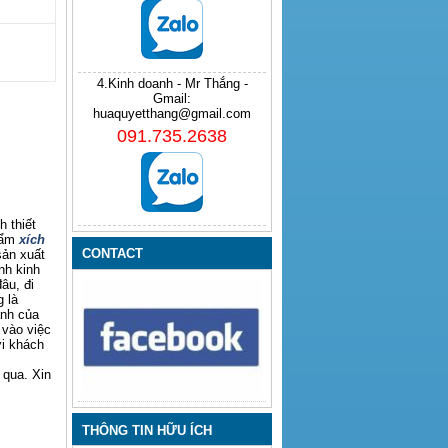
4.Kinh doanh - Mr Thắng -
Gmail:
huaquyetthang@gmail.com
091.735.2638
 thiết
hẩm
xích
CONTACT
sản xuất
nh kinh
âu, đi
 là
anh của
 vào việc
ới khách
 qua. Xin
THÔNG TIN HỮU ÍCH