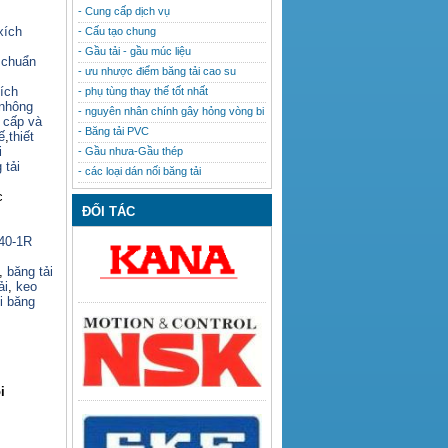
- Cung cấp dịch vụ
xích
- Cấu tạo chung
- Gầu tải - gầu múc liệu
 chuẩn
- ưu nhược điểm băng tải cao su
ích
- phụ tùng thay thế tốt nhất
nhông
- nguyên nhân chính gây hỏng vòng bi
o cấp và
- Băng tải PVC
ế
,
thiết
i
- Gầu nhưa-Gầu thép
 tải
- các loại dán nối băng tải
c
ĐỐI TÁC
140-1R
,
băng tải
ải
,
keo
i băng
i