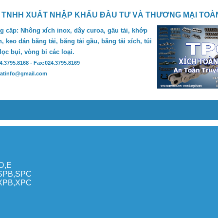
 TNHH XUẤT NHẬP KHẨU ĐẦU TƯ VÀ THƯƠNG MẠI TOÀ
 cấp: Nhông xích inox, dây curoa, gầu tải, khớp
, keo dán băng tải, băng tải gầu, băng tải xích, túi
 lọc bụi, vòng bi các loại.
24.3795.8168 - Fax:024.3795.8169
hatinfo@gmail.com
,D,E
,SPB,SPC
,XPB,XPC