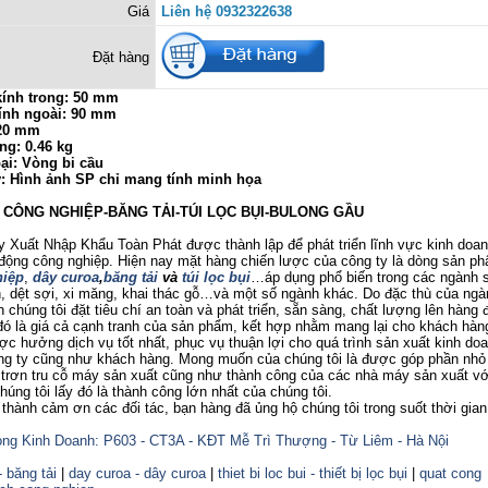
Giá
Liên hệ 0932322638
Đặt hàng
ính trong: 50 mm
ính ngoài: 90 mm
 20 mm
ng: 0.46 kg
ại: Vòng bi cầu
ý: Hình ảnh SP chỉ mang tính minh họa
Ị CÔNG NGHIỆP-BĂNG TẢI-TÚI LỌC BỤI-BULONG GẦU
uất Nhập Khẩu Toàn Phát được thành lập để phát triển lĩnh vực kinh doanh
 động công nghiệp. Hiện nay mặt hàng chiến lược của công ty là dòng sản p
iệp
,
dây curoa
,
băng tải
và
túi lọc bụi
…áp dụng phổ biến trong các ngành 
 dệt sợi, xi măng, khai thác gỗ…và một số ngành khác. Do đặc thù của ngà
 chúng tôi đặt tiêu chí an toàn và phát triển, sẵn sàng, chất lượng lên hàng đ
ó là giá cả cạnh tranh của sản phẩm, kết hợp nhằm mang lại cho khách hàng
c hưởng dịch vụ tốt nhất, phục vụ thuận lợi cho quá trình sản xuất kinh do
ông ty cũng như khách hàng. Mong muốn của chúng tôi là được góp phần nhỏ
trơn tru cỗ máy sản xuất cũng như thành công của các nhà máy sản xuất v
úng tôi lấy đó là thành công lớn nhất của chúng tôi.
nh cảm ơn các đối tác, bạn hàng đã ủng hộ chúng tôi trong suốt thời gian
ng Kinh Doanh: P603 - CT3A - KĐT Mễ Trì Thượng - Từ Liêm - Hà Nội
- băng tải
|
day curoa - dây curoa
|
thiet bi loc bui - thiết bị lọc bụi
|
quat cong