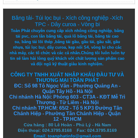
Băng tải
-
Túi lọc bụi
-
Xích công nghiệp
-
Xích
TPC
-
Dây curoa
-
Vòng bi
Toàn Phát chuyên cung cấp
xích nhông công nghiệp
,
băng
tải pvc
,
con lăn băng tải
,
quả lô băng tải
,
băng tải cao
su
,
băng tải lõi thép
,
băng tải gầu
,
gầu tải
,
gầu sắt
,
gầu
nhựa
,
túi lọc bụi
, dây curoa,
kẹp nối S4
,
vòng bi
cho các
nhà máy, các tổ chức và các cá nhân.
Chúng tôi
luôn luôn
tự
tin
sẽ
làm
hài lòng
quý khách
với
chất lượng
sản
phẩm
cao
và
đội ngũ
kỹ thuật
giàu kinh nghiệm.
CÔNG TY TNHH XUẤT NHẬP KHẨU ĐẦU TƯ VÀ
THƯƠNG MẠI TOÀN PHÁT
ĐC: Số 98 Tô Ngọc Vân - Phường Quảng An -
Quận Tây Hồ - Hà Nội
Chi nhánh Hà Nội: Phòng 603 - CT3A - KĐT Mễ Trì
Thượng - Từ Liêm - Hà Nội
Chi nhánh TP.HCM: 65/2 - Tổ 5 KP3 Đường Tân
Chánh Hiệp - Phường Tân Chánh Hiệp - Quận
12 - TP.HCM
Cửa hàng
:
80 Lê Hoàn - Phủ Lý - Hà Nam
Điện thoại: 024.3795.8168 Fax: 024.3795.8169
Email: toanphatinfo@gmail.com