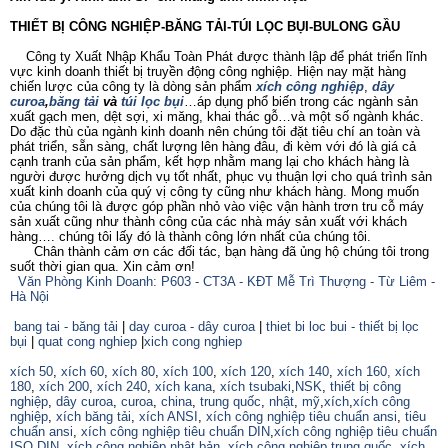
THIẾT BỊ CÔNG NGHIỆP-BĂNG TẢI-TÚI LỌC BỤI-BULONG GẦU
Công ty Xuất Nhập Khẩu Toàn Phát được thành lập để phát triển lĩnh
vực kinh doanh thiết bị truyền động công nghiệp. Hiện nay mặt hàng
chiến lược của công ty là dòng sản phẩm
xích công nghiệp
,
dây
curoa
,
băng tải
và
túi lọc bụi
…áp dụng phổ biến trong các ngành sản
xuất gạch men, dệt sợi, xi măng, khai thác gỗ…và một số ngành khác.
Do đặc thù của ngành kinh doanh nên chúng tôi đặt tiêu chí an toàn và
phát triển, sẵn sàng, chất lượng lên hàng đâu, đi kèm với đó là giá cả
cạnh tranh của sản phẩm, kết hợp nhằm mang lại cho khách hàng là
người được hưởng dịch vụ tốt nhất, phục vụ thuận lợi cho quá trình sản
xuất kinh doanh của quý vị công ty cũng như khách hàng. Mong muốn
của chúng tôi là được góp phần nhỏ vào việc vận hành trơn tru cỗ máy
sản xuất cũng như thành công của các nhà máy sản xuất với khách
hàng…. chúng tôi lấy đó là thành công lớn nhất của chúng tôi.
Chân thành cảm ơn các đối tác, bạn hàng đã ủng hộ chúng tôi trong
suốt thời gian qua. Xin cảm ơn!
Văn Phòng Kinh Doanh: P603 - CT3A - KĐT Mễ Trì Thượng - Từ Liêm -
Hà Nội
bang tai - băng tải
|
day curoa - dây curoa
|
thiet bi loc bui - thiết bị lọc
bụi
|
quat cong nghiep
|
xich cong nghiep
xích 50
,
xích 60
,
xích 80
,
xích 100
,
xích 120
,
xích 140
,
xích 160,
xích
180
,
xích 200
,
xích 240
,
xích kana
,
xích tsubaki
,
NSK
,
thiết bị công
nghiệp
,
dây curoa
,
curoa
,
china
,
trung quốc
,
nhật
,
mỹ
,
xích
,
xích công
nghiệp
,
xích băng tải
,
xích ANSI
,
xích công nghiệp tiêu chuẩn ansi
,
tiêu
chuẩn ansi
,
xích công nghiệp tiêu chuẩn DIN
,
xích công nghiệp tiêu chuẩn
ISO
,
DIN
,
xích công nghiệp nhật bản
,
xích công nghiệp trung quốc
,
xích