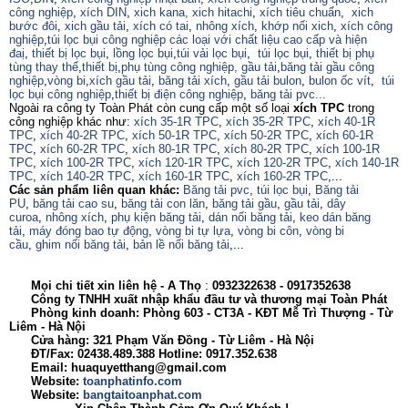
công nghiệp
,
xích DIN
,
xich kana,
xich hitachi
,
xích tiêu chuẩn
,
xich
bước đôi
,
xich gầu tải
,
xích có tai
,
nhông xích
,
khớp nối xich
,
xích công
nghiệp
,
túi lọc bụi công nghiệp các loại với chất liệu cao cấp và hiện
đaị
,
thiết bị lọc bụi
,
lồng lọc bụi
,
túi vải lọc bụi
,
túi lọc bụi
,
thiết bị phụ
tùng thay thế
,
thiết bị
,
phụ tùng công nghiệp,
gầu tải
,
băng tải gầu công
nghiệp
,
vòng bi
,
xích gầu tải
,
băng tải xích
,
gầu tải bulon
,
bulon ốc vít
,
túi
lọc bụi công nghiệp
,
thiết bị điện công nghiệp
,
băng tải pvc...
Ngoài ra công ty Toàn Phát còn cung cấp một số loại
xích TPC
trong
công nghiệp khác như:
xích 35-1R TPC
,
xích 35-2R TPC
,
xích 40-1R
TPC
,
xích 40-2R TPC
,
xích 50-1R TPC
,
xích 50-2R TPC
,
xích 60-1R
TPC
,
xích 60-2R TPC
,
xích 80-1R TPC
,
xích 80-2R TPC
,
xích 100-1R
TPC
,
xích 100-2R TPC
,
xích 120-1R TPC
,
xích 120-2R TPC
,
xích 140-1R
TPC
,
xích 140-2R TPC
,
xích 160-1R TPC
,
xích 160-2R TPC
,...
Các sản phẩm liên quan khác:
Băng tải pvc
,
túi lọc bụi
,
Băng tải
PU
,
băng tải cao su
,
băng tải con lăn
,
băng tải gầu
,
gầu tải
,
dây
curoa
,
nhông xích
,
phụ kiện băng tải
,
dán nối băng tải
,
keo dán băng
tải
,
máy đóng bao tự động
,
vòng bi tự lựa
,
vòng bi côn
,
vòng bi
cầu
,
ghim nối băng tải
,
bản lề nối băng tải
,...
Mọi chi tiết xin liên hệ - A
Thọ
:
0932322638
- 0917352638
Công ty TNHH xuất nhập khẩu đầu tư và thương mại Toàn Phát
Phòng kinh doanh: Phòng 603 - CT3A - KĐT Mễ Trì Thượng - Từ
Liêm - Hà Nội
Cửa hàng: 321 Phạm Văn Đồng - Từ Liêm - Hà Nội
ĐT/Fax: 02438.489.388 Hotline: 0917.352.638
Email: huaquyetthang@gmail.com
Website:
toanphatinfo.com
Website:
bangtaitoanphat.com