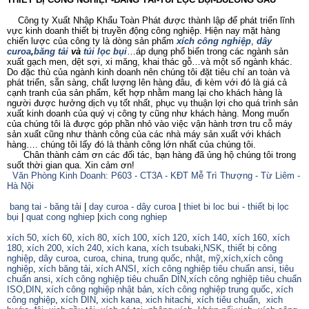
Công ty Xuất Nhập Khẩu Toàn Phát được thành lập để phát triển lĩnh
vực kinh doanh thiết bị truyền động công nghiệp. Hiện nay mặt hàng
chiến lược của công ty là dòng sản phẩm
xích công nghiệp
,
dây
curoa
,
băng tải
và
túi lọc bụi
…áp dụng phổ biến trong các ngành sản
xuất gạch men, dệt sợi, xi măng, khai thác gỗ…và một số ngành khác.
Do đặc thù của ngành kinh doanh nên chúng tôi đặt tiêu chí an toàn và
phát triển, sẵn sàng, chất lượng lên hàng đâu, đi kèm với đó là giá cả
cạnh tranh của sản phẩm, kết hợp nhằm mang lại cho khách hàng là
người được hưởng dịch vụ tốt nhất, phục vụ thuận lợi cho quá trình sản
xuất kinh doanh của quý vị công ty cũng như khách hàng. Mong muốn
của chúng tôi là được góp phần nhỏ vào việc vận hành trơn tru cỗ máy
sản xuất cũng như thành công của các nhà máy sản xuất với khách
hàng…. chúng tôi lấy đó là thành công lớn nhất của chúng tôi.
Chân thành cảm ơn các đối tác, bạn hàng đã ủng hộ chúng tôi trong
suốt thời gian qua. Xin cảm ơn!
Văn Phòng Kinh Doanh: P603 - CT3A - KĐT Mễ Trì Thượng - Từ Liêm -
Hà Nội
bang tai - băng tải
|
day curoa - dây curoa
|
thiet bi loc bui - thiết bị lọc
bụi
|
quat cong nghiep
|
xich cong nghiep
xích 50
,
xích 60
,
xích 80
,
xích 100
,
xích 120
,
xích 140
,
xích 160,
xích
180
,
xích 200
,
xích 240
,
xích kana
,
xích tsubaki
,
NSK
,
thiết bị công
nghiệp
,
dây curoa
,
curoa
,
china
,
trung quốc
,
nhật
,
mỹ
,
xích
,
xích công
nghiệp
,
xích băng tải
,
xích ANSI
,
xích công nghiệp tiêu chuẩn ansi
,
tiêu
chuẩn ansi
,
xích công nghiệp tiêu chuẩn DIN
,
xích công nghiệp tiêu chuẩn
ISO
,
DIN
,
xích công nghiệp nhật bản
,
xích công nghiệp trung quốc
,
xích
công nghiệp
,
xích DIN
,
xich kana,
xich hitachi
,
xích tiêu chuẩn
,
xich