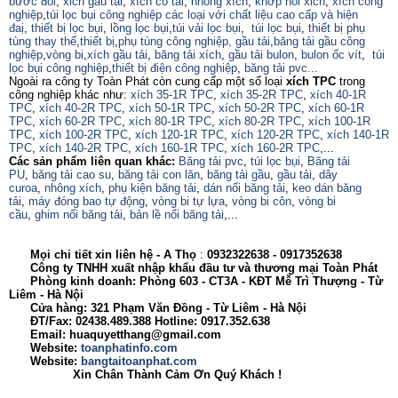
bước đôi
,
xich gầu tải
,
xích có tai
,
nhông xích
,
khớp nối xich
,
xích công
nghiệp
,
túi lọc bụi công nghiệp các loại với chất liệu cao cấp và hiện
đaị
,
thiết bị lọc bụi
,
lồng lọc bụi
,
túi vải lọc bụi
,
túi lọc bụi
,
thiết bị phụ
tùng thay thế
,
thiết bị
,
phụ tùng công nghiệp,
gầu tải
,
băng tải gầu công
nghiệp
,
vòng bi
,
xích gầu tải
,
băng tải xích
,
gầu tải bulon
,
bulon ốc vít
,
túi
lọc bụi công nghiệp
,
thiết bị điện công nghiệp
,
băng tải pvc...
Ngoài ra công ty Toàn Phát còn cung cấp một số loại
xích TPC
trong
công nghiệp khác như:
xích 35-1R TPC
,
xích 35-2R TPC
,
xích 40-1R
TPC
,
xích 40-2R TPC
,
xích 50-1R TPC
,
xích 50-2R TPC
,
xích 60-1R
TPC
,
xích 60-2R TPC
,
xích 80-1R TPC
,
xích 80-2R TPC
,
xích 100-1R
TPC
,
xích 100-2R TPC
,
xích 120-1R TPC
,
xích 120-2R TPC
,
xích 140-1R
TPC
,
xích 140-2R TPC
,
xích 160-1R TPC
,
xích 160-2R TPC
,...
Các sản phẩm liên quan khác:
Băng tải pvc
,
túi lọc bụi
,
Băng tải
PU
,
băng tải cao su
,
băng tải con lăn
,
băng tải gầu
,
gầu tải
,
dây
curoa
,
nhông xích
,
phụ kiện băng tải
,
dán nối băng tải
,
keo dán băng
tải
,
máy đóng bao tự động
,
vòng bi tự lựa
,
vòng bi côn
,
vòng bi
cầu
,
ghim nối băng tải
,
bản lề nối băng tải
,...
Mọi chi tiết xin liên hệ - A
Thọ
:
0932322638
- 0917352638
Công ty TNHH xuất nhập khẩu đầu tư và thương mại Toàn Phát
Phòng kinh doanh: Phòng 603 - CT3A - KĐT Mễ Trì Thượng - Từ
Liêm - Hà Nội
Cửa hàng: 321 Phạm Văn Đồng - Từ Liêm - Hà Nội
ĐT/Fax: 02438.489.388 Hotline: 0917.352.638
Email: huaquyetthang@gmail.com
Website:
toanphatinfo.com
Website:
bangtaitoanphat.com
Xin Chân Thành Cảm Ơn Quý Khách !