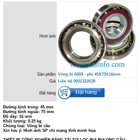
Hình ảnh
Sản phẩm
Vòng bi 6009 - phi 45X75X16mm
Giá
Liên hệ 0932322638
Đặt hàng
Đường kính trong: 45 mm
Đường kính ngoài: 75 mm
Độ dày: 16 mm
Khối lượng: 0.25 kg
Chủng loại: Vòng bi cầu
Xin lưu ý: Hình ảnh SP chỉ mang tính minh họa
THIẾT BỊ CÔNG NGHIỆP-BĂNG TẢI-TÚI LỌC BỤI-BULONG GẦU