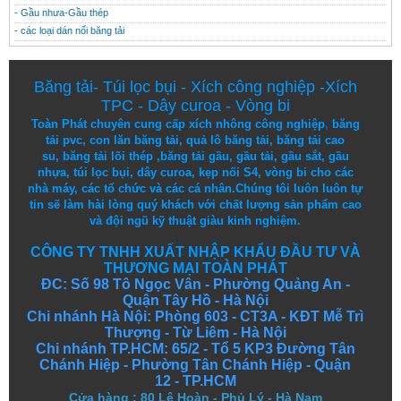
- Gầu nhưa-Gầu thép
- các loại dán nối băng tải
Băng tải
-
Túi lọc bụi
-
Xích công nghiệp
-
Xích
TPC
-
Dây curoa
-
Vòng bi
Toàn Phát chuyên cung cấp
xích nhông công nghiệp
,
băng
tải pvc
,
con lăn băng tải
,
quả lô băng tải
,
băng tải cao
su
,
băng tải lõi thép
,
băng tải gầu
,
gầu tải
,
gầu sắt
,
gầu
nhựa
,
túi lọc bụi
, dây curoa,
kẹp nối S4
,
vòng bi
cho các
nhà máy, các tổ chức và các cá nhân.
Chúng tôi
luôn luôn
tự
tin
sẽ
làm
hài lòng
quý khách
với
chất lượng
sản
phẩm
cao
và
đội ngũ
kỹ thuật
giàu kinh nghiệm.
CÔNG TY TNHH XUẤT NHẬP KHẨU ĐẦU TƯ VÀ
THƯƠNG MẠI TOÀN PHÁT
ĐC: Số 98 Tô Ngọc Vân - Phường Quảng An -
Quận Tây Hồ - Hà Nội
Chi nhánh Hà Nội: Phòng 603 - CT3A - KĐT Mễ Trì
Thượng - Từ Liêm - Hà Nội
Chi nhánh TP.HCM: 65/2 - Tổ 5 KP3 Đường Tân
Chánh Hiệp - Phường Tân Chánh Hiệp - Quận
12 - TP.HCM
Cửa hàng
:
80 Lê Hoàn - Phủ Lý - Hà Nam