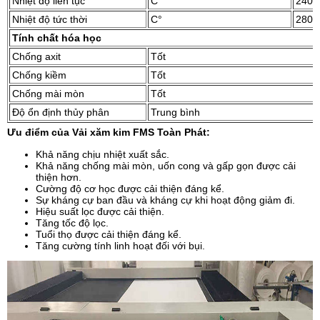
Nhiệt độ liên tục
C°
240
Nhiệt độ tức thời
C°
280
Tính chất hóa học
Chống axit
Tốt
Chống kiềm
Tốt
Chống mài mòn
Tốt
Độ ổn định thủy phân
Trung bình
Ưu điểm của Vải xăm kim FMS Toàn Phát:
Khả năng chịu nhiệt xuất sắc.
Khả năng chống mài mòn, uốn cong và gấp gọn được cải
thiện hơn.
Cường độ cơ học được cải thiện đáng kể.
Sự kháng cự ban đầu và kháng cự khi hoạt động giảm đi.
Hiệu suất lọc được cải thiện.
Tăng tốc độ lọc.
Tuổi thọ được cải thiện đáng kể.
Tăng cường tính linh hoạt đối với bụi.