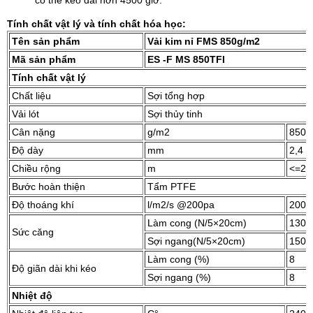
có thể kéo dài hơn 4500 giờ.
Tính chất vật lý và tính chất hóa học:
Tên sản phẩm
Vải kim nỉ FMS
850g/m2
Mã sản phẩm
ES
-F
MS
850TFI
Tính
chất
vật
lý
Chất liệu
Sợi tổng hợp
Vải lót
Sợi thủy tinh
Cân nặng
g/m2
850
Độ dày
mm
2,4
Chiều rộng
m
<=2,
Bước hoàn thiện
Tẩm PTFE
Độ thoáng khí
l/m2/s @200pa
200 
Làm cong (N/5×20cm)
1300
Sức căng
Sợi ngang(N/5×20cm)
1500
Làm cong (%)
8
Độ giãn dài khi kéo
Sợi ngang (%)
8
Nhiệt độ