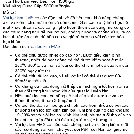
Tuổi Thọ Làm Việc Dài: Hơn 4500 giờ.
Khả năng Cung Cấp: 5000 m²/ngày.
Mô tả:
Vải lọc kim FMS
có các đặc tính về độ bền cao, khả năng chống
axit và kiềm, chịu mài mòn và uốn cong. Sau các xử lý hóa học bề
mặt khác nhau và các công nghệ hoàn thiện sau cùng, nó cũng có
các chức năng như dễ loại bỏ bụi, chống nước và chống dầu, và có
kích thước ổn định, độ bền cao và giá rẻ hơn so với các sợi hóa
học khác.
Đặc điểm của
vải lọc kim FMS
:
Có thể chịu được nhiệt độ cao hơn. Dưới điều kiện bình
thường, nhiệt độ hoạt động có thể được kiểm soát ở mức
260℃-300℃, và một số loại có thể chịu nhiệt độ cao lên đến
350℃ ngay tức thì.
Có thể chịu tải lọc cao, và tải lọc khí có thể đạt được 60-
90m3/㎡ mỗi giờ.
Có kháng cự hoạt động rất thấp và thích nghi tốt hơn với sự
thay đổi trong lưu lượng khí của quạt lò luyện kim.
Hiệu suất lọc cao, và nồng độ bụi của khí được lọc và lọc
thông thường ít hơn 3-5mg/nm3.
Có tuổi thọ dài và hiệu quả chi phí cao hơn nhiều so với các
phương tiện lọc sợi kính kim loại. Chi phí của nó cao khoảng
10-20% so với vải lọc sợi kính kim loại, nhưng tuổi thọ của nó
lại dài hơn gấp đôi dưới điều kiện làm việc tương tự.
Vải lọc kim FMS có hiệu suất chống axit và chống kiềm xuất
sắc, sử dụng sợi kính chủ yếu, sợi P84, sợi Nomex, giúp nó