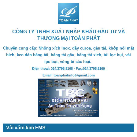
CÔNG TY TNHH XUẤT NHẬP KHẨU ĐẦU TƯ VÀ
THƯƠNG MẠI TOÀN PHÁT
Chuyên cung cấp: Nhông xích inox, dây curoa, gầu tải, khớp nối mặt
bích, keo dán băng tải, băng tải gầu, băng tải xích, túi lọc bụi, vải
lọc bụi, vòng bi các loại.
Điện thoại: 024.3795.8168 - Fax:024.3795.8169
Email: toanphatinfo@gmail.com
Vải xăm kim FMS