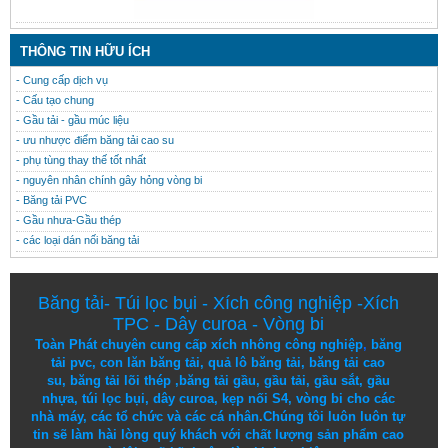
THÔNG TIN HỮU ÍCH
- Cung cấp dịch vụ
- Cấu tạo chung
- Gầu tải - gầu múc liệu
- ưu nhược điểm băng tải cao su
- phụ tùng thay thế tốt nhất
- nguyên nhân chính gây hỏng vòng bi
- Băng tải PVC
- Gầu nhưa-Gầu thép
- các loại dán nối băng tải
Băng tải
-
Túi lọc bụi
-
Xích công nghiệp
-
Xích
TPC
-
Dây curoa
-
Vòng bi
Toàn Phát chuyên cung cấp
xích nhông công nghiệp
,
băng
tải pvc
,
con lăn băng tải
,
quả lô băng tải
,
băng tải cao
su
,
băng tải lõi thép
,
băng tải gầu
,
gầu tải
,
gầu sắt
,
gầu
nhựa
,
túi lọc bụi
, dây curoa,
kẹp nối S4
,
vòng bi
cho các
nhà máy, các tổ chức và các cá nhân.
Chúng tôi
luôn luôn
tự
tin
sẽ
làm
hài lòng
quý khách
với
chất lượng
sản
phẩm
cao