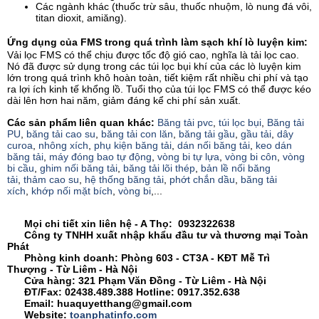
Các ngành khác (thuốc trừ sâu, thuốc nhuộm, lò nung đá vôi,
titan dioxit, amiăng).
Ứng dụng của FMS trong quá trình làm sạch khí lò luyện kim:
Vải lọc FMS có thể chịu được tốc độ gió cao, nghĩa là tải lọc cao.
Nó đã được sử dụng trong các túi lọc bụi khí của các lò luyện kim
lớn trong quá trình khô hoàn toàn, tiết kiệm rất nhiều chi phí và tạo
ra lợi ích kinh tế khổng lồ. Tuổi thọ của túi lọc FMS có thể được kéo
dài lên hơn hai năm, giảm đáng kể chi phí sản xuất.
Các sản phẩm liên quan khác:
Băng tải pvc
,
túi lọc bụi
,
Băng tải
PU
,
băng tải cao su
,
băng tải con lăn
,
băng tải gầu
,
gầu tải
,
dây
curoa
,
nhông xích
,
phụ kiện băng tải
,
dán nối băng tải
,
keo dán
băng tải
,
máy đóng bao tự động
,
vòng bi tự lựa
,
vòng bi côn
,
vòng
bi cầu
,
ghim nối băng tải
,
băng tải lõi thép
,
bản lề nối băng
tải
,
thảm cao su
,
hệ thống băng tải
,
phớt chắn dầu
,
băng tải
xích
,
khớp nối mặt bích
,
vòng bi
,...
Mọi chi tiết xin liên hệ - A Thọ: 0932322638
Công ty TNHH xuất nhập khẩu đầu tư và thương mại Toàn
Phát
Phòng kinh doanh: Phòng 603 - CT3A - KĐT Mễ Trì
Thượng - Từ Liêm - Hà Nội
Cửa hàng: 321 Phạm Văn Đồng - Từ Liêm - Hà Nội
ĐT/Fax: 02438.489.388 Hotline: 0917.352.638
Email: huaquyetthang@gmail.com
Website:
toanphatinfo.com