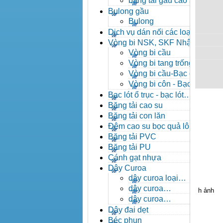
băng tải gầu cao su
Bulong gầu
Bulong
Dịch vụ dán nối các loại
băng tải
Vòng bi NSK, SKF Nhật
Vòng bi cầu
Vòng bi tang trống tự
lựa
Vòng bi cầu-Bạc đạn
cầu
Vòng bi côn - Bạc
đạn côn
Bạc lót ổ trục - bạc lót
nhông
Băng tải cao su
Băng tải con lăn
Đệm cao su bọc quả lô
băng tải
Băng tải PVC
Băng tải PU
Cánh gạt nhựa
Dây Curoa
dây curoa loại
A,B,C,D,E
dây curoa
h ảnh
SPZ,SPA,SPB,SPC
dây curoa
XPZ,XPA,XPB,XPC
Dây đai dẹt
Béc phun