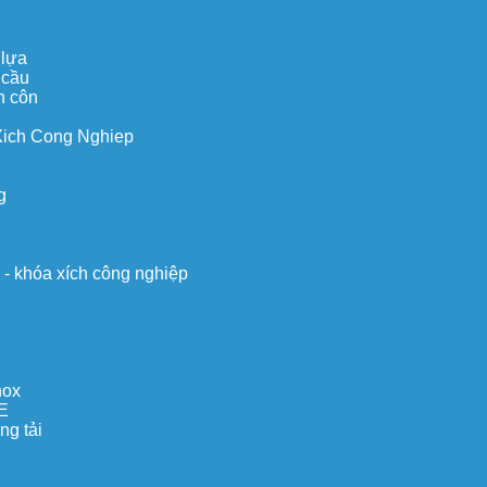
 lựa
 cầu
n côn
Xich Cong Nghiep
g
o - khóa xích công nghiệp
nox
E
ng tải