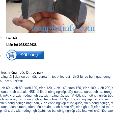
ẩm
Bạc lót
Liên hệ 0932322638
g
 băng tải
|
day curoa - dây curoa
|
thiet bi loc bui - thiết bị lọc bụi
|
quat cong
ich cong nghiep
xích 60
,
xích 80
,
xích 100
,
xích 120
,
xích 140
,
xích 160,
xích 180
,
xích 200
,
 kana
,
xích tsubaki
,
NSK
,
thiết bị công nghiệp
,
dây curoa
,
curoa
,
china
,
trung
t
,
mỹ
,
xích
,
xích công nghiệp
,
xích băng tải
,
xích ANSI
,
xích công nghiệp tiê
 chuẩn ansi
,
xích công nghiệp tiêu chuẩn DIN
,
xích công nghiệp tiêu chuẩn
,
xích công nghiệp nhật bản
,
xích công nghiệp trung quốc
,
xích công nghiệp
,
x
 kana,
xich hitachi
,
xích tiêu chuẩn
,
xich bước đôi
,
xich gầu tải
,
xích có tai
,
p nối xich
,
xích công nghiệp
,
túi lọc bụi công nghiệp các loại với chất liệu ca