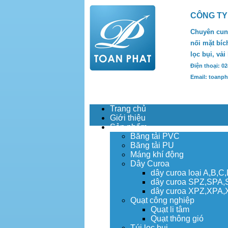
CÔNG TY
Chuyên cung
nối mặt bích
lọc bụi, vải
Điện thoại: 0
Email: toanp
Trang chủ
Giới thiệu
Sản phẩm
Băng tải PVC
Băng tải PU
Máng khí động
Dây Curoa
dây curoa loại A,B,C
dây curoa SPZ,SPA
dây curoa XPZ,XPA
Quạt công nghiệp
Quạt li tâm
Quạt thông gió
Túi lọc bụi