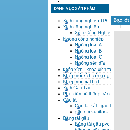
Liên hệ
DANH MỤC SẢN PHẨM
Bạc lót
Xích công nghiệp TPC
Toàn Phát
Xích công nghiệp
Xích Công Nghiệp -
Xich Cong Nghiep
Nhông công nghiệp
Nhông loại A
Nhông loại B
Nhông loại C
Nhông sên đĩa
khóa xích - khóa xích tai eo
- khóa xích công nghiệp
Khớp nối xích công nghiệp
Khớp nối mặt bích
Xích Gầu Tải
Phụ kiện hệ thống băng tải
Gầu tải
Gầu tải sắt - gầu tải
inox
gầu nhựa-nilon-
HDPE
Băng tải gầu
Băng tải gầu pvc