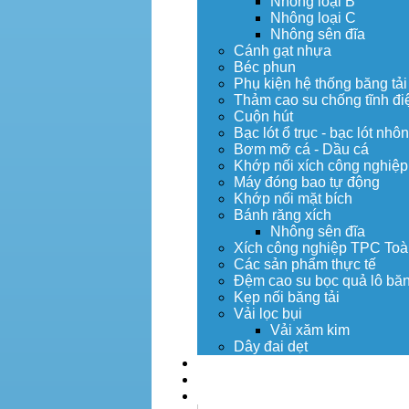
Nhông loại B
Nhông loại C
Nhông sên đĩa
Cánh gạt nhựa
Béc phun
Phụ kiện hệ thống băng tải
Thảm cao su chống tĩnh đi
Cuộn hút
Bạc lót ổ trục - bạc lót nhô
Bơm mỡ cá - Dầu cá
Khớp nối xích công nghiệp
Máy đóng bao tự động
Khớp nối mặt bích
Bánh răng xích
Nhông sên đĩa
Xích công nghiệp TPC Toà
Các sản phẩm thực tế
Đệm cao su bọc quả lô băn
Kẹp nối băng tải
Vải lọc bụi
Vải xăm kim
Dây đai dẹt
Dịch vụ
Tuyển dụng
Tin tức