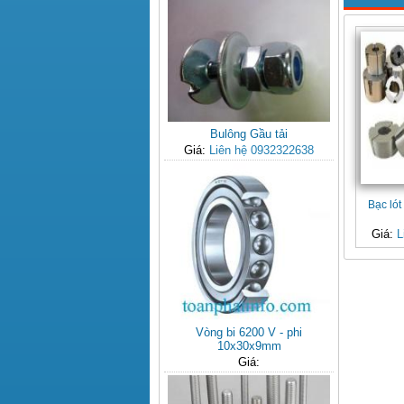
Bulông Gầu tải
Giá:
Liên hệ 0932322638
Bạc lót
Giá:
L
Vòng bi 6200 V - phi
10x30x9mm
Giá: