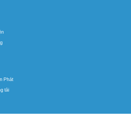
ện
ng
n Phát
g tải