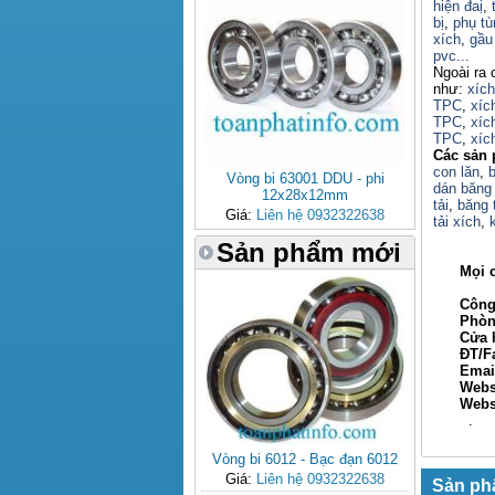
hiện đaị
,
bị
,
phụ tù
xích
,
gầu 
pvc...
Ngoài ra 
như:
xíc
TPC
,
xíc
TPC
,
xíc
TPC
,
xíc
Các sản 
con lăn
,
b
Vòng bi 63001 DDU - phi
dán băng 
12x28x12mm
tải
,
băng t
Giá:
Liên hệ 0932322638
tải xích
,
Sản phẩm mới
Mọi chi 
Công ty
Phòng ki
Cửa hàn
ĐT/Fax: 
Email: 
Webs
Websi
.
Vòng bi 6012 - Bạc đạn 6012
Giá:
Liên hệ 0932322638
Sản ph