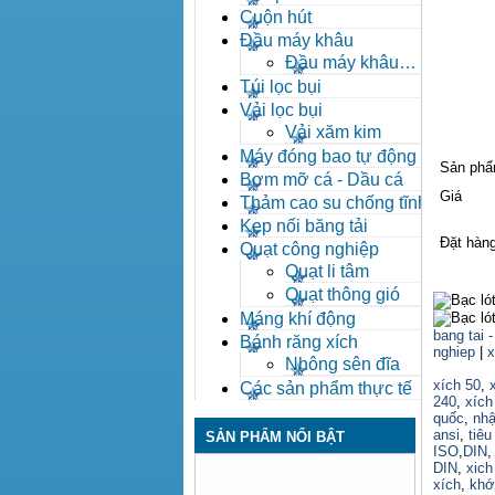
Cuộn hút
Đầu máy khâu
Đầu máy khâu
Bafang
Túi lọc bụi
Vải lọc bụi
Vải xăm kim
Máy đóng bao tự động
Sản ph
Bơm mỡ cá - Dầu cá
Giá
Thảm cao su chống tĩnh
điện
Kẹp nối băng tải
Đặt hàn
Quạt công nghiệp
Quạt li tâm
Quạt thông gió
Máng khí động
bang tai -
Bánh răng xích
nghiep
|
x
Nhông sên đĩa
xích 50
,
Các sản phẩm thực tế
240
,
xích
quốc
,
nhậ
ansi
,
tiêu
SẢN PHẨM NỔI BẬT
ISO
,
DIN
DIN
,
xich
xích
,
khớ