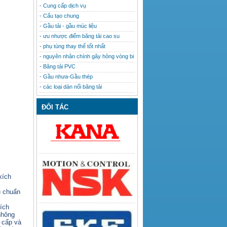
- Cung cấp dịch vụ
- Cấu tạo chung
- Gầu tải - gầu múc liệu
- ưu nhược điểm băng tải cao su
- phụ tùng thay thế tốt nhất
- nguyên nhân chính gây hỏng vòng bi
- Băng tải PVC
- Gầu nhưa-Gầu thép
- các loại dán nối băng tải
ĐỐI TÁC
xích
u chuẩn
ích
nhông
o cấp và