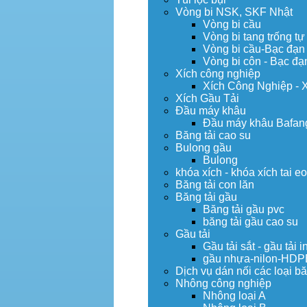
Vòng bi NSK, SKF Nhật
Vòng bi cầu
Vòng bi tang trống tự
Vòng bi cầu-Bạc đạn
Vòng bi côn - Bạc đạ
Xích công nghiệp
Xích Công Nghiệp - 
Xích Gầu Tải
Đầu máy khâu
Đầu máy khâu Bafan
Băng tải cao su
Bulong gầu
Bulong
khóa xích - khóa xích tai e
Băng tải con lăn
Băng tải gầu
Băng tải gầu pvc
băng tải gầu cao su
Gầu tải
Gầu tải sắt - gầu tải i
gầu nhựa-nilon-HDP
Dịch vụ dán nối các loại bă
Nhông công nghiệp
Nhông loại A