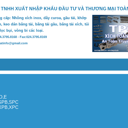
 TNHH XUẤT NHẬP KHẨU ĐẦU TƯ VÀ THƯƠNG MẠI TOÀ
 cấp: Nhông xích inox, dây curoa, gầu tải, khớp
, keo dán băng tải, băng tải gầu, băng tải xích, túi
 lọc bụi, vòng bi các loại.
24.3795.8168 - Fax:024.3795.8169
hatinfo@gmail.com
,D,E
,SPB,SPC
,XPB,XPC