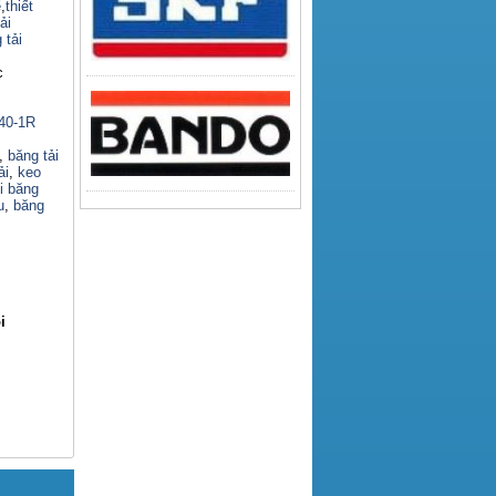
ế
,
thiết
ải
 tải
c
140-1R
,
băng tải
ải
,
keo
i băng
u
,
băng
i