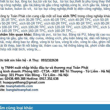
thiết bị lọc bụi
,
lồng lọc bụi
,
túi vải lọc bụi
,
túi lọc bụi
,
thiết bị phụ tùng thay th
ng công nghiệp,
gầu tải
,
băng tải gầu công nghiệp
,
vòng bi
,
xích gầu tải
,
băng t
tải bulon
,
bulon ốc vít
,
túi lọc bụi công nghiệp
,
thiết bị điện công nghiệp
,
băng
công ty Toàn Phát còn cung cấp một số loại
xích TPC
trong công nghiệp khá
h 35-1R TPC
,
xích 35-2R TPC
,
xích 40-1R TPC
,
xích 40-2R TPC
,
xích 50-1R
h 50-2R TPC
,
xích 60-1R TPC
,
xích 60-2R TPC
,
xích 80-1R TPC
,
xích 80-2R
h 100-1R TPC
,
xích 100-2R TPC
,
xích 120-1R TPC
,
xích 120-2R TPC
,
xích 
h 140-2R TPC
,
xích 160-1R TPC
,
xích 160-2R TPC
,...
phẩm liên quan khác:
Băng tải pvc
,
túi lọc bụi
,
Băng tải PU
,
băng tải cao su
ăng tải gầu
,
gầu tải
,
dây curoa
,
nhông xích
,
phụ kiện băng tải
,
dán nối băng t
tải
,
máy đóng bao tự động
,
vòng bi tự lựa
,
vòng bi côn
,
vòng bi cầu
,
ghim nố
ải lõi thép
,
bản lề nối băng tải
,
thảm cao su
,
hệ thống băng tải
,
phớt chắn dầ
khớp nối mặt bích
,
vòng bi
,...
tiết xin liên hệ - A Thọ: 0932322638
 TNHH xuất nhập khẩu đầu tư và thương mại Toàn Phát
nh doanh: Phòng 603 - CT3A - KĐT Mễ Trì Thượng - Từ Liêm - Hà Nộ
g: 321 Phạm Văn Đồng - Từ Liêm - Hà Nội
02438.489.388 Hotline: 0917.352.638
huaquyetthang@gmail.com
ite:
toanphatinfo.com
te:
bangtaitoanphat.com
ẩm cùng loại khác