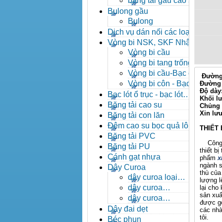
băng tải gầu cao su
Bulong gầu
Bulong
Dịch vụ dán nối các loại
băng tải
Vòng bi NSK, SKF Nhật
Vòng bi cầu
Vòng bi tang trống tự
lựa
Vòng bi cầu-Bạc đạn
Đường 
cầu
Vòng bi côn - Bạc
Đường 
Độ dày
đạn côn
Bạc lót ổ trục - bạc lót
Khối l
nhông
Băng tải cao su
Chủng 
Xin lư
Băng tải con lăn
Đệm cao su bọc quả lô
THIẾT 
băng tải
Băng tải PVC
Công ty
Băng tải PU
thiết b
Cánh gạt nhựa
phẩm
x
ngành s
Dây Curoa
thù của
dây curoa loại
lượng l
A,B,C,D,E
dây curoa
lại cho
sản xuấ
SPZ,SPA,SPB,SPC
dây curoa
được gó
XPZ,XPA,XPB,XPC
Dây đai dẹt
các nhà
tôi.
Béc phun