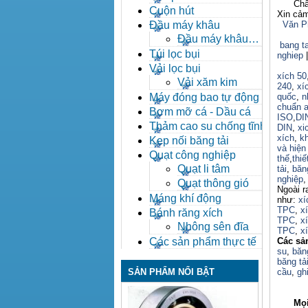
Chân th
Cuộn hút
Xin cả
Đầu máy khâu
Văn P
Đầu máy khâu
bang ta
Bafang
Túi lọc bụi
nghiep
|
Vải lọc bụi
xích 50
Vải xăm kim
240
,
xí
Máy đóng bao tự động
quốc
,
n
chuẩn a
Bơm mỡ cá - Dầu cá
ISO
,
DI
Thảm cao su chống tĩnh
DIN
,
xi
điện
xích
,
k
Kẹp nối băng tải
và hiện
Quạt công nghiệp
thế
,
thiế
Quạt li tâm
tải
,
băn
nghiệp
Quạt thông gió
Ngoài r
Máng khí động
như:
xí
TPC
,
x
Bánh răng xích
TPC
,
x
Nhông sên đĩa
TPC
,
xí
Các sản phẩm thực tế
Các sả
su
,
băng
băng tả
SẢN PHẨM NỔI BẬT
cầu
,
gh
Mọi 