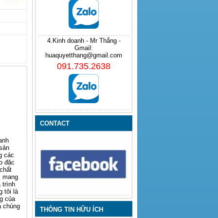
4.Kinh doanh - Mr Thắng -
Gmail:
huaquyetthang@gmail.com
091.735.2638
CONTACT
anh
 sản
g các
o đặc
 chất
ằm mang
 trình
 tôi là
g của
a chúng
THÔNG TIN HỮU ÍCH