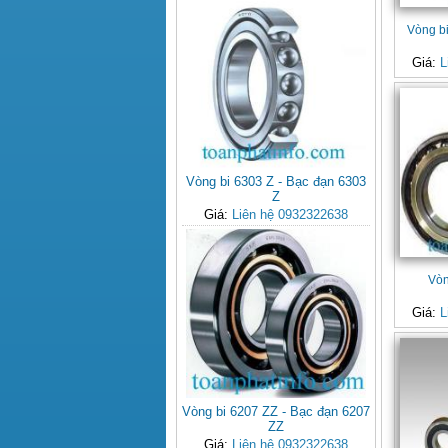
Vòng b
Giá:
L
Vòng bi 6303 Z - Bạc đạn 6303
Z
Giá:
Liên hệ 0932322638
Vòn
Giá:
L
Vòng bi 6207 ZZ - Bạc đạn 6207
ZZ
Giá:
Liên hệ 0932322638