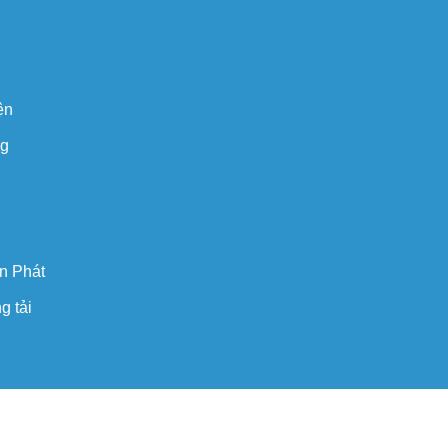
ện
ng
n Phát
g tải