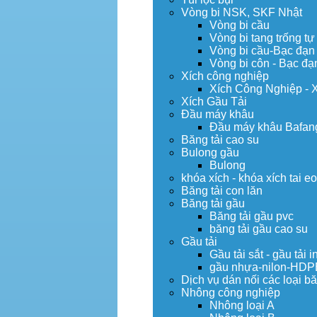
Vòng bi NSK, SKF Nhật
Vòng bi cầu
Vòng bi tang trống tự
Vòng bi cầu-Bạc đạn
Vòng bi côn - Bạc đạ
Xích công nghiệp
Xích Công Nghiệp - 
Xích Gầu Tải
Đầu máy khâu
Đầu máy khâu Bafan
Băng tải cao su
Bulong gầu
Bulong
khóa xích - khóa xích tai e
Băng tải con lăn
Băng tải gầu
Băng tải gầu pvc
băng tải gầu cao su
Gầu tải
Gầu tải sắt - gầu tải i
gầu nhựa-nilon-HDP
Dịch vụ dán nối các loại bă
Nhông công nghiệp
Nhông loại A