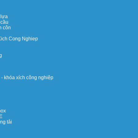
 lựa
 cầu
n côn
Xich Cong Nghiep
g
o - khóa xích công nghiệp
nox
E
ng tải