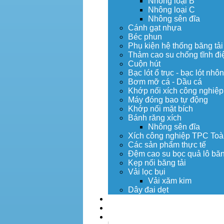
Nhông loại B
Nhông loại C
Nhông sên đĩa
Cánh gạt nhựa
Béc phun
Phụ kiện hệ thống băng tải
Thảm cao su chống tĩnh đi
Cuộn hút
Bạc lót ổ trục - bạc lót nhô
Bơm mỡ cá - Dầu cá
Khớp nối xích công nghiệp
Máy đóng bao tự động
Khớp nối mặt bích
Bánh răng xích
Nhông sên đĩa
Xích công nghiệp TPC Toà
Các sản phẩm thực tế
Đệm cao su bọc quả lô băn
Kẹp nối băng tải
Vải lọc bụi
Vải xăm kim
Dây đai dẹt
Dịch vụ
Tuyển dụng
Tin tức