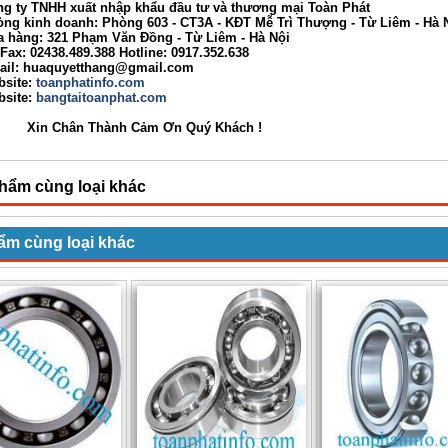
y TNHH xuất nhập khẩu đầu tư và thương mại Toàn Phát
kinh doanh: Phòng 603 - CT3A - KĐT Mễ Trì Thượng - Từ Liêm - Hà 
ng: 321 Phạm Văn Đồng - Từ Liêm - Hà Nội
: 02438.489.388 Hotline: 0917.352.638
: huaquyetthang@gmail.com
site:
toanphatinfo.com
ite:
bangtaitoanphat.com
Chân Thành Cảm Ơn Quý Khách !
hẩm cùng loại khác
ẩm cùng loại khác