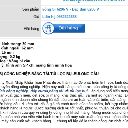
Sản phẩm
vòng bi 6206 V - Bạc đạn 6206 V
Giá
Liên hệ 0932322638
Đặt hàng
kính trong: 30 mm
kính ngoài: 62 mm
: 16 mm
ượng: 0.2 kg
loại: Vòng bi cầu
u ý: Hình ảnh SP chỉ mang tính minh họa
BỊ CÔNG NGHIỆP-BĂNG TẢI-TÚI LỌC BỤI-BULONG GẦU
 Xuất Nhập Khẩu Toàn Phát được thành lập để phát triển lĩnh vực kinh do
ị truyền động công nghiệp. Hiện nay mặt hàng chiến lược của công ty là dòng
ích công nghiệp
,
dây curoa
,
băng tải
và
túi lọc bụi
…áp dụng phổ biến tron
ản xuất gạch men, dệt sợi, xi măng, khai thác gỗ…và một số ngành khác. D
 ngành kinh doanh nên chúng tôi đặt tiêu chí an toàn và phát triển, sẵn sàng,
ên hàng đâu, đi kèm với đó là giá cả cạnh tranh của sản phẩm, kết hợp nh
 khách hàng là người được hưởng dịch vụ tốt nhất, phục vụ thuận lợi cho quá
t kinh doanh của quý vị công ty cũng như khách hàng. Mong muốn của chúng
p phần nhỏ vào việc vận hành trơn tru cỗ máy sản xuất cũng như thành côn
 máy sản xuất với khách hàng…. chúng tôi lấy đó là thành công lớn nhất củ