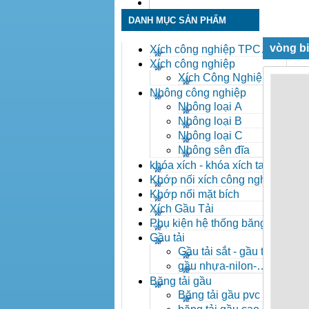
Liên hệ
DANH MỤC SẢN PHẨM
vòng bi
Xích công nghiệp TPC
Toàn Phát
Xích công nghiệp
Xích Công Nghiệp -
Xich Cong Nghiep
Nhông công nghiệp
Nhông loại A
Nhông loại B
Nhông loại C
Nhông sên đĩa
khóa xích - khóa xích tai eo
- khóa xích công nghiệp
Khớp nối xích công nghiệp
Khớp nối mặt bích
Xích Gầu Tải
Phụ kiện hệ thống băng tải
Gầu tải
Gầu tải sắt - gầu tải
inox
gầu nhựa-nilon-
HDPE
Băng tải gầu
Băng tải gầu pvc