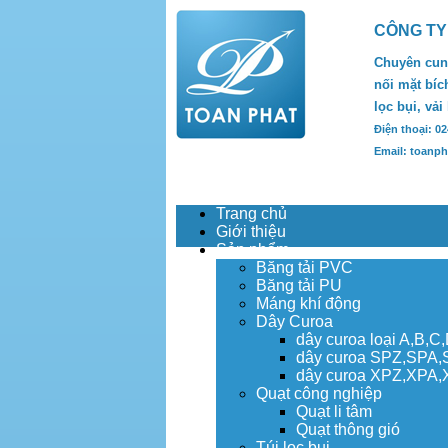
CÔNG TY
Chuyên cung
nối mặt bích
lọc bụi, vải
Điện thoại: 0
Email: toanp
Trang chủ
Giới thiệu
Sản phẩm
Băng tải PVC
Băng tải PU
Máng khí động
Dây Curoa
dây curoa loại A,B,C
dây curoa SPZ,SPA
dây curoa XPZ,XPA
Quạt công nghiệp
Quạt li tâm
Quạt thông gió
Túi lọc bụi