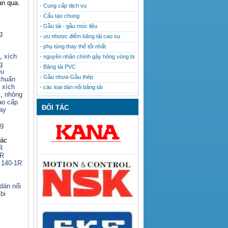
an qua.
- Cung cấp dịch vụ
- Cấu tạo chung
- Gầu tải - gầu múc liệu
g
- ưu nhược điểm băng tải cao su
- phụ tùng thay thế tốt nhất
,
xích
- nguyên nhân chính gây hỏng vòng bi
g
- Băng tải PVC
êu
- Gầu nhưa-Gầu thép
chuẩn
,
xích
- các loại dán nối băng tải
i
,
nhông
cao cấp
ĐỐI TÁC
hay
ng
hác
R
2R
 140-1R
dán nối
bi