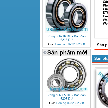
Công t
Phòng 
Cửa hà
ĐT/Fax
Email
Web
Webs
Xin 
Vòng bi 6216 DU - Bạc đạn
6216 DU
Giá:
Liên hệ : 0932322638
Sản p
Sản phẩm mới
Sản ph
Vòng bi 6305 DU - Bạc đạn
6305 DU
Giá:
Liên hệ 0932322638