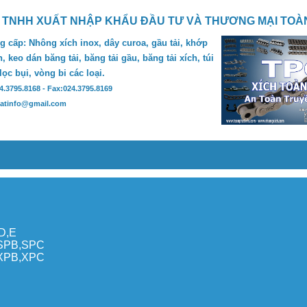
 TNHH XUẤT NHẬP KHẨU ĐẦU TƯ VÀ THƯƠNG MẠI TOÀ
 cấp: Nhông xích inox, dây curoa, gầu tải, khớp
, keo dán băng tải, băng tải gầu, băng tải xích, túi
 lọc bụi, vòng bi các loại.
24.3795.8168 - Fax:024.3795.8169
hatinfo@gmail.com
,D,E
,SPB,SPC
,XPB,XPC