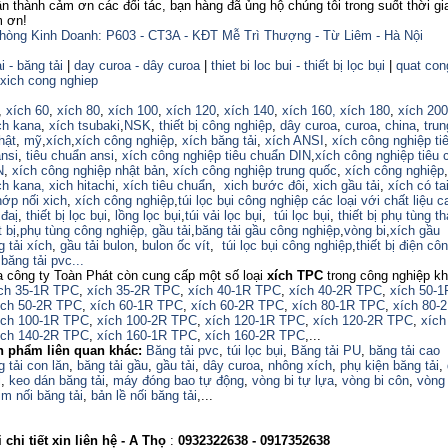
ành cảm ơn các đối tác, bạn hàng đã ủng hộ chúng tôi trong suốt thời gi
m ơn!
hòng Kinh Doanh: P603 - CT3A - KĐT Mễ Trì Thượng - Từ Liêm - Hà Nội
i - băng tải
|
day curoa - dây curoa
|
thiet bi loc bui - thiết bị lọc bụi
|
quat con
xich cong nghiep
,
xích 60
,
xích 80
,
xích 100
,
xích 120
,
xích 140
,
xích 160,
xích 180
,
xích 200
ch kana
,
xích tsubaki
,
NSK
,
thiết bị công nghiệp
,
dây curoa
,
curoa
,
china
,
trun
hật
,
mỹ
,
xích
,
xích công nghiệp
,
xích băng tải
,
xích ANSI
,
xích công nghiệp ti
nsi
,
tiêu chuẩn ansi
,
xích công nghiệp tiêu chuẩn DIN
,
xích công nghiệp tiêu 
N
,
xích công nghiệp nhật bản
,
xích công nghiệp trung quốc
,
xích công nghiệp
ch kana,
xich hitachi
,
xích tiêu chuẩn
,
xich bước đôi
,
xich gầu tải
,
xích có ta
hớp nối xich
,
xích công nghiệp
,
túi lọc bụi công nghiệp các loại với chất liệu 
 đaị
,
thiết bị lọc bụi
,
lồng lọc bụi
,
túi vải lọc bụi
,
túi lọc bụi
,
thiết bị phụ tùng t
t bị
,
phụ tùng công nghiệp,
gầu tải
,
băng tải gầu công nghiệp
,
vòng bi
,
xích gầu
g tải xích
,
gầu tải bulon
,
bulon ốc vít
,
túi lọc bụi công nghiệp
,
thiết bị điện cô
,
băng tải pvc...
a công ty Toàn Phát còn cung cấp một số loại
xích TPC
trong công nghiệp k
ch 35-1R TPC
,
xích 35-2R TPC
,
xích 40-1R TPC
,
xích 40-2R TPC
,
xích 50-1
ích 50-2R TPC
,
xích 60-1R TPC
,
xích 60-2R TPC
,
xích 80-1R TPC
,
xích 80-
ích 100-1R TPC
,
xích 100-2R TPC
,
xích 120-1R TPC
,
xích 120-2R TPC
,
xích
ch 140-2R TPC
,
xích 160-1R TPC
,
xích 160-2R TPC
,...
n phẩm liên quan khác:
Băng tải pvc
,
túi lọc bụi
,
Băng tải PU
,
băng tải cao
 tải con lăn
,
băng tải gầu
,
gầu tải
,
dây curoa
,
nhông xích
,
phụ kiện băng tải
,
i
,
keo dán băng tải
,
máy đóng bao tự động
,
vòng bi tự lựa
,
vòng bi côn
,
vòng 
im nối băng tải
,
bản lề nối băng tải
,...
chi tiết xin liên hệ - A
Thọ
:
0932322638
- 0917352638