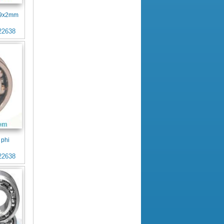
4x9x2mm
22638
 phi
22638