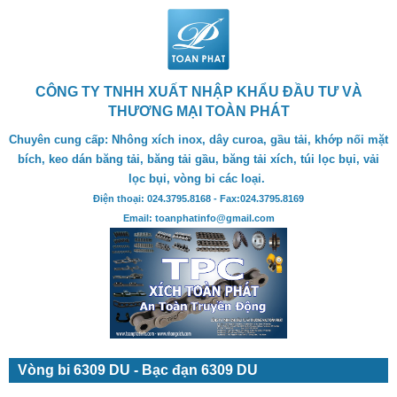
CÔNG TY TNHH XUẤT NHẬP KHẨU ĐẦU TƯ VÀ
THƯƠNG MẠI TOÀN PHÁT
Chuyên cung cấp: Nhông xích inox, dây curoa, gầu tải, khớp nối mặt
bích, keo dán băng tải, băng tải gầu, băng tải xích, túi lọc bụi, vải
lọc bụi, vòng bi các loại.
Điện thoại: 024.3795.8168 - Fax:024.3795.8169
Email: toanphatinfo@gmail.com
Vòng bi 6309 DU - Bạc đạn 6309 DU