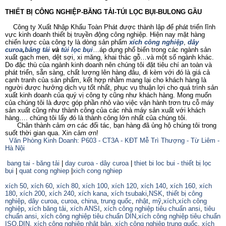
THIẾT BỊ CÔNG NGHIỆP-BĂNG TẢI-TÚI LỌC BỤI-BULONG GẦU
Công ty Xuất Nhập Khẩu Toàn Phát được thành lập để phát triển lĩnh
vực kinh doanh thiết bị truyền động công nghiệp. Hiện nay mặt hàng
chiến lược của công ty là dòng sản phẩm
xích công nghiệp
,
dây
curoa
,
băng tải
và
túi lọc bụi
…áp dụng phổ biến trong các ngành sản
xuất gạch men, dệt sợi, xi măng, khai thác gỗ…và một số ngành khác.
Do đặc thù của ngành kinh doanh nên chúng tôi đặt tiêu chí an toàn và
phát triển, sẵn sàng, chất lượng lên hàng đâu, đi kèm với đó là giá cả
cạnh tranh của sản phẩm, kết hợp nhằm mang lại cho khách hàng là
người được hưởng dịch vụ tốt nhất, phục vụ thuận lợi cho quá trình sản
xuất kinh doanh của quý vị công ty cũng như khách hàng. Mong muốn
của chúng tôi là được góp phần nhỏ vào việc vận hành trơn tru cỗ máy
sản xuất cũng như thành công của các nhà máy sản xuất với khách
hàng…. chúng tôi lấy đó là thành công lớn nhất của chúng tôi.
Chân thành cảm ơn các đối tác, bạn hàng đã ủng hộ chúng tôi trong
suốt thời gian qua. Xin cảm ơn!
Văn Phòng Kinh Doanh: P603 - CT3A - KĐT Mễ Trì Thượng - Từ Liêm -
Hà Nội
bang tai - băng tải
|
day curoa - dây curoa
|
thiet bi loc bui - thiết bị lọc
bụi
|
quat cong nghiep
|
xich cong nghiep
xích 50
,
xích 60
,
xích 80
,
xích 100
,
xích 120
,
xích 140
,
xích 160,
xích
180
,
xích 200
,
xích 240
,
xích kana
,
xích tsubaki
,
NSK
,
thiết bị công
nghiệp
,
dây curoa
,
curoa
,
china
,
trung quốc
,
nhật
,
mỹ
,
xích
,
xích công
nghiệp
,
xích băng tải
,
xích ANSI
,
xích công nghiệp tiêu chuẩn ansi
,
tiêu
chuẩn ansi
,
xích công nghiệp tiêu chuẩn DIN
,
xích công nghiệp tiêu chuẩn
ISO
,
DIN
,
xích công nghiệp nhật bản
,
xích công nghiệp trung quốc
,
xích