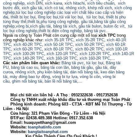
công nghiệp
,
xích DIN
,
xich kana,
xich hitachi
,
xích tiêu chuẩn
,
xich
bước đôi
,
xich gầu tải
,
xích có tai
,
nhông xích
,
khớp nối xich
,
xích công
nghiệp
,
túi lọc bụi công nghiệp các loại với chất liệu cao cấp và hiện
đaị
,
thiết bị lọc bụi
,
lồng lọc bụi
,
túi vải lọc bụi
,
túi lọc bụi
,
thiết bị phụ
tùng thay thế
,
thiết bị
,
phụ tùng công nghiệp,
gầu tải
,
băng tải gầu công
nghiệp
,
vòng bi
,
xích gầu tải
,
băng tải xích
,
gầu tải bulon
,
bulon ốc vít
,
túi
lọc bụi công nghiệp
,
thiết bị điện công nghiệp
,
băng tải pvc...
Ngoài ra công ty Toàn Phát còn cung cấp một số loại
xích TPC
trong
công nghiệp khác như:
xích 35-1R TPC
,
xích 35-2R TPC
,
xích 40-1R
TPC
,
xích 40-2R TPC
,
xích 50-1R TPC
,
xích 50-2R TPC
,
xích 60-1R
TPC
,
xích 60-2R TPC
,
xích 80-1R TPC
,
xích 80-2R TPC
,
xích 100-1R
TPC
,
xích 100-2R TPC
,
xích 120-1R TPC
,
xích 120-2R TPC
,
xích 140-1R
TPC
,
xích 140-2R TPC
,
xích 160-1R TPC
,
xích 160-2R TPC
,...
Các sản phẩm liên quan khác:
Băng tải pvc
,
túi lọc bụi
,
Băng tải
PU
,
băng tải cao su
,
băng tải con lăn
,
băng tải gầu
,
gầu tải
,
dây
curoa
,
nhông xích
,
phụ kiện băng tải
,
dán nối băng tải
,
keo dán băng
tải
,
máy đóng bao tự động
,
vòng bi tự lựa
,
vòng bi côn
,
vòng bi
cầu
,
ghim nối băng tải
,
bản lề nối băng tải
,...
Mọi chi tiết xin liên hệ - A
Thọ
:
0932322638
- 0917352638
Công ty TNHH xuất nhập khẩu đầu tư và thương mại Toàn Phát
Phòng kinh doanh: Phòng 603 - CT3A - KĐT Mễ Trì Thượng - Từ
Liêm - Hà Nội
Cửa hàng: 321 Phạm Văn Đồng - Từ Liêm - Hà Nội
ĐT/Fax: 02438.489.388 Hotline: 0917.352.638
Email: huaquyetthang@gmail.com
Website:
toanphatinfo.com
Website:
bangtaitoanphat.com
Xin Chân Thành Cảm Ơn Quý Khách !