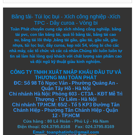
Băng tải
-
Túi lọc bụi
-
Xích công nghiệp
-
Xích
TPC
-
Dây curoa
-
Vòng bi
Toàn Phát chuyên cung cấp
xích nhông công nghiệp
,
băng
tải pvc
,
con lăn băng tải
,
quả lô băng tải
,
băng tải cao
su
,
băng tải lõi thép
,
băng tải gầu
,
gầu tải
,
gầu sắt
,
gầu
nhựa
,
túi lọc bụi
, dây curoa,
kẹp nối S4
,
vòng bi
cho các
nhà máy, các tổ chức và các cá nhân.
Chúng tôi
luôn luôn
tự
tin
sẽ
làm
hài lòng
quý khách
với
chất lượng
sản
phẩm
cao
và
đội ngũ
kỹ thuật
giàu kinh nghiệm.
CÔNG TY TNHH XUẤT NHẬP KHẨU ĐẦU TƯ VÀ
THƯƠNG MẠI TOÀN PHÁT
ĐC: Số 98 Tô Ngọc Vân - Phường Quảng An -
Quận Tây Hồ - Hà Nội
Chi nhánh Hà Nội: Phòng 603 - CT3A - KĐT Mễ Trì
Thượng - Từ Liêm - Hà Nội
Chi nhánh TP.HCM: 65/2 - Tổ 5 KP3 Đường Tân
Chánh Hiệp - Phường Tân Chánh Hiệp - Quận
12 - TP.HCM
Cửa hàng
:
80 Lê Hoàn - Phủ Lý - Hà Nam
Điện thoại: 024.3795.8168 Fax: 024.3795.8169
Email: toanphatinfo@gmail.com