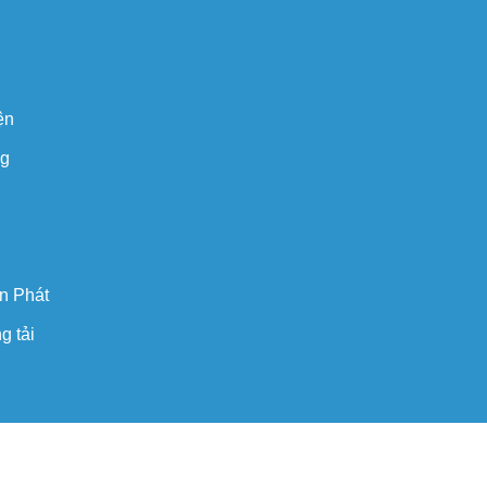
ện
ng
n Phát
g tải