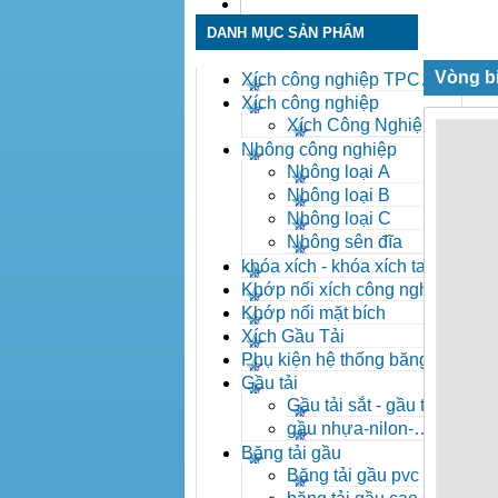
Liên hệ
DANH MỤC SẢN PHẨM
Vòng b
Xích công nghiệp TPC
Toàn Phát
Xích công nghiệp
Xích Công Nghiệp -
Xich Cong Nghiep
Nhông công nghiệp
Nhông loại A
Nhông loại B
Nhông loại C
Nhông sên đĩa
khóa xích - khóa xích tai eo
- khóa xích công nghiệp
Khớp nối xích công nghiệp
Khớp nối mặt bích
Xích Gầu Tải
Phụ kiện hệ thống băng tải
Gầu tải
Gầu tải sắt - gầu tải
inox
gầu nhựa-nilon-
HDPE
Băng tải gầu
Băng tải gầu pvc