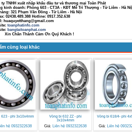
 TNHH xuất nhập khẩu đầu tư và thương mại Toàn Phát
nh doanh: Phòng 603 - CT3A - KĐT Mễ Trì Thượng - Từ Liêm - Hà Nộ
g: 321 Phạm Văn Đồng - Từ Liêm - Hà Nội
02438.489.388 Hotline: 0917.352.638
huaquyetthang@gmail.com
ite:
toanphatinfo.com
te:
bangtaitoanphat.com
ân Thành Cảm Ơn Quý Khách !
ẩm cùng loại khác
i 623 - phi 3x10x4mm
Vòng bi 632 ZZ - phi
Vòng bi 618/4- phi 
3x10x4mm
iên hệ 0932322638
Giá:
Liên hệ 0932322638
Giá:
Liên hệ 09323