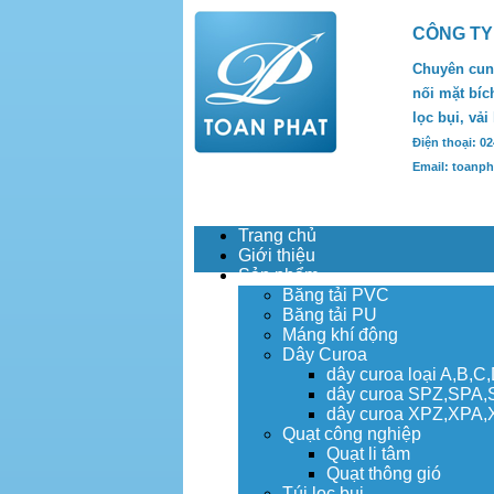
CÔNG TY
Chuyên cung
nối mặt bích
lọc bụi, vải
Điện thoại: 0
Email: toanp
Trang chủ
Giới thiệu
Sản phẩm
Băng tải PVC
Băng tải PU
Máng khí động
Dây Curoa
dây curoa loại A,B,C
dây curoa SPZ,SPA
dây curoa XPZ,XPA
Quạt công nghiệp
Quạt li tâm
Quạt thông gió
Túi lọc bụi