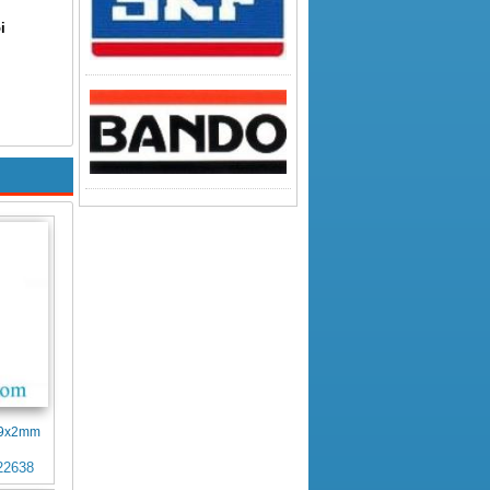
i
4x9x2mm
22638