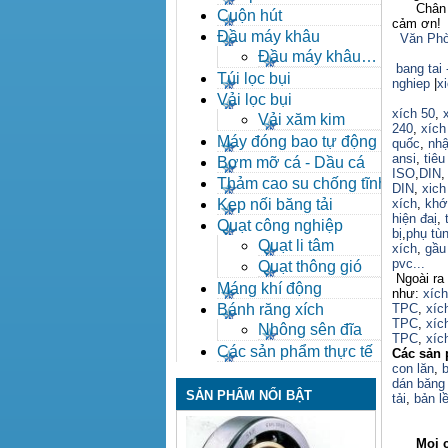
Chân thà
Cuộn hút
cảm ơn!
Đầu máy khâu
Văn Phò
Đầu máy khâu
bang tai 
Bafang
Túi lọc bụi
nghiep
|
x
Vải lọc bụi
xích 50
,
Vải xăm kim
240
,
xích
Máy đóng bao tự động
quốc
,
nhậ
ansi
,
tiêu
Bơm mỡ cá - Dầu cá
ISO
,
DIN
Thảm cao su chống tĩnh
DIN
,
xich
điện
Kẹp nối băng tải
xích
,
khớ
hiện đaị
,
Quạt công nghiệp
bị
,
phụ tù
Quạt li tâm
xích
,
gầu 
pvc...
Quạt thông gió
Ngoài ra 
Máng khí động
như:
xíc
Bánh răng xích
TPC
,
xíc
TPC
,
xíc
Nhông sên đĩa
TPC
,
xíc
Các sản phẩm thực tế
Các sản 
con lăn
,
b
dán băng 
SẢN PHẨM NỔI BẬT
tải
,
bản lề
Mọi ch