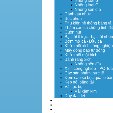
Nhông loại B
Nhông loại C
Nhông sên đĩa
Cánh gạt nhựa
Béc phun
Phụ kiện hệ thống băng tải
Thảm cao su chống tĩnh đi
Cuộn hút
Bạc lót ổ trục - bạc lót nhô
Bơm mỡ cá - Dầu cá
Khớp nối xích công nghiệp
Máy đóng bao tự động
Khớp nối mặt bích
Bánh răng xích
Nhông sên đĩa
Xích công nghiệp TPC Toà
Các sản phẩm thực tế
Đệm cao su bọc quả lô băn
Kẹp nối băng tải
Vải lọc bụi
Vải xăm kim
Dây đai dẹt
Dịch vụ
Tuyển dụng
Tin tức