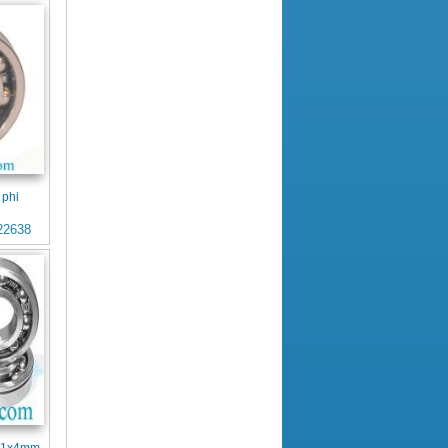
 phi
22638
x11x4mm