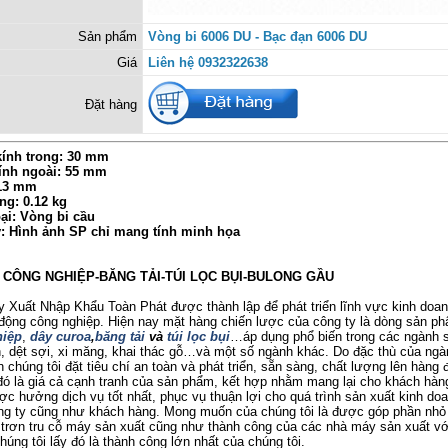
Sản phẩm
Vòng bi 6006 DU - Bạc đạn 6006 DU
Giá
Liên hệ 0932322638
Đặt hàng
ính trong: 30 mm
ính ngoài: 55 mm
 13 mm
ng: 0.12 kg
ại: Vòng bi cầu
ý: Hình ảnh SP chỉ mang tính minh họa
Ị CÔNG NGHIỆP-BĂNG TẢI-TÚI LỌC BỤI-BULONG GẦU
uất Nhập Khẩu Toàn Phát được thành lập để phát triển lĩnh vực kinh doanh
 động công nghiệp. Hiện nay mặt hàng chiến lược của công ty là dòng sản p
iệp
,
dây curoa
,
băng tải
và
túi lọc bụi
…áp dụng phổ biến trong các ngành 
 dệt sợi, xi măng, khai thác gỗ…và một số ngành khác. Do đặc thù của ngà
 chúng tôi đặt tiêu chí an toàn và phát triển, sẵn sàng, chất lượng lên hàng đ
ó là giá cả cạnh tranh của sản phẩm, kết hợp nhằm mang lại cho khách hàng
c hưởng dịch vụ tốt nhất, phục vụ thuận lợi cho quá trình sản xuất kinh do
ông ty cũng như khách hàng. Mong muốn của chúng tôi là được góp phần nhỏ
trơn tru cỗ máy sản xuất cũng như thành công của các nhà máy sản xuất v
úng tôi lấy đó là thành công lớn nhất của chúng tôi.