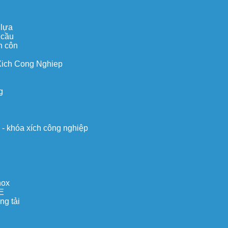
 lựa
 cầu
n côn
Xich Cong Nghiep
g
o - khóa xích công nghiệp
nox
E
ng tải