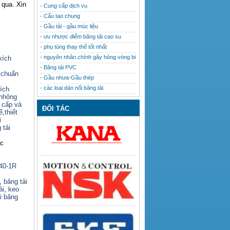
 qua. Xin
- Cung cấp dịch vụ
- Cấu tạo chung
- Gầu tải - gầu múc liệu
- ưu nhược điểm băng tải cao su
- phụ tùng thay thế tốt nhất
- nguyên nhân chính gây hỏng vòng bi
xích
- Băng tải PVC
 chuẩn
- Gầu nhưa-Gầu thép
- các loại dán nối băng tải
ích
nhông
o cấp và
ĐỐI TÁC
ế
,
thiết
i
 tải
ác
140-1R
,
băng tải
ải
,
keo
i băng