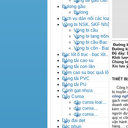
băng tải gầu cao su
Bulong gầu
Bulong
Dịch vụ dán nối các loại
băng tải
Vòng bi NSK, SKF Nhật
Vòng bi cầu
Vòng bi tang trống tự
lựa
Vòng bi cầu-Bạc đạn
Đường k
cầu
Vòng bi côn - Bạc
Đường k
đạn côn
Độ dày:
Bạc lót ổ trục - bạc lót
Khối lượ
nhông
Băng tải cao su
Chủng lo
Băng tải con lăn
Xin lưu 
Đệm cao su bọc quả lô
băng tải
Băng tải PVC
THIẾT B
Băng tải PU
Công ty X
Cánh gạt nhựa
bị truyền
Dây Curoa
công ngh
gạch men,
dây curoa loại
doanh nên
A,B,C,D,E
dây curoa
kèm với đ
SPZ,SPA,SPB,SPC
người đượ
dây curoa
quý vị c
XPZ,XPA,XPB,XPC
Dây đai dẹt
vận hành 
Béc phun
hàng…. ch