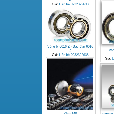
Giá:
Liên hệ 0932322638
Vòng bi 6016 Z - Bạc đạn 6016
Z
Vòn
Giá:
Liên hệ 0932322638
Giá:
L
Xích 140
Vòng bi