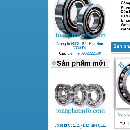
Công ty
Phòng ki
Cửa hàn
ĐT/Fax: 
Email: 
Webs
Websi
Xin Ch
Vòng bi 6003 DU - Bạc đạn
Sản ph
6003 DU
Giá:
Liên hệ 0932322638
Sản phẩm mới
Vòng b
Giá:
L
Vòng bi 6311 Z - Bạc đạn 6311
Z