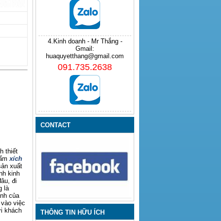
4.Kinh doanh - Mr Thắng -
Gmail:
huaquyetthang@gmail.com
091.735.2638
CONTACT
 thiết
hẩm
xích
sản xuất
nh kinh
âu, đi
 là
anh của
 vào việc
ới khách
THÔNG TIN HỮU ÍCH