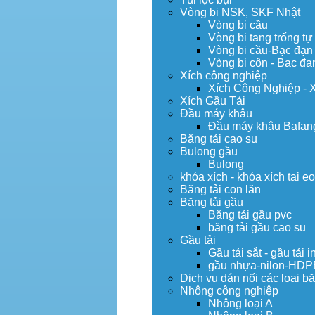
Vòng bi NSK, SKF Nhật
Vòng bi cầu
Vòng bi tang trống tự
Vòng bi cầu-Bạc đạn
Vòng bi côn - Bạc đạ
Xích công nghiệp
Xích Công Nghiệp - 
Xích Gầu Tải
Đầu máy khâu
Đầu máy khâu Bafan
Băng tải cao su
Bulong gầu
Bulong
khóa xích - khóa xích tai e
Băng tải con lăn
Băng tải gầu
Băng tải gầu pvc
băng tải gầu cao su
Gầu tải
Gầu tải sắt - gầu tải i
gầu nhựa-nilon-HDP
Dịch vụ dán nối các loại bă
Nhông công nghiệp
Nhông loại A