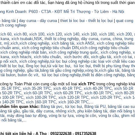
nh cảm ơn các đối tác, bạn hàng đã ủng hộ chúng tôi trong suốt thời gian
ng Kinh Doanh: P603 - CT3A - KĐT Mễ Trì Thượng - Từ Liêm - Hà Nội
- băng tải
|
day curoa - dây curoa
|
thiet bi loc bui - thiết bị lọc bụi
|
quat cong
ich cong nghiep
xích 60
,
xích 80
,
xích 100
,
xích 120
,
xích 140
,
xích 160,
xích 180
,
xích 200
,
 kana
,
xích tsubaki
,
NSK
,
thiết bị công nghiệp
,
dây curoa
,
curoa
,
china
,
trung
t
,
mỹ
,
xích
,
xích công nghiệp
,
xích băng tải
,
xích ANSI
,
xích công nghiệp tiêu
 chuẩn ansi
,
xích công nghiệp tiêu chuẩn DIN
,
xích công nghiệp tiêu chuẩn
,
xích công nghiệp nhật bản
,
xích công nghiệp trung quốc
,
xích công nghiệp
,
x
 kana,
xich hitachi
,
xích tiêu chuẩn
,
xich bước đôi
,
xich gầu tải
,
xích có tai
,
p nối xich
,
xích công nghiệp
,
túi lọc bụi công nghiệp các loại với chất liệu ca
thiết bị lọc bụi
,
lồng lọc bụi
,
túi vải lọc bụi
,
túi lọc bụi
,
thiết bị phụ tùng thay th
ng công nghiệp,
gầu tải
,
băng tải gầu công nghiệp
,
vòng bi
,
xích gầu tải
,
băng tả
tải bulon
,
bulon ốc vít
,
túi lọc bụi công nghiệp
,
thiết bị điện công nghiệp
,
băng
công ty Toàn Phát còn cung cấp một số loại
xích TPC
trong công nghiệp kh
h 35-1R TPC
,
xích 35-2R TPC
,
xích 40-1R TPC
,
xích 40-2R TPC
,
xích 50-1R
h 50-2R TPC
,
xích 60-1R TPC
,
xích 60-2R TPC
,
xích 80-1R TPC
,
xích 80-2R
h 100-1R TPC
,
xích 100-2R TPC
,
xích 120-1R TPC
,
xích 120-2R TPC
,
xích 
h 140-2R TPC
,
xích 160-1R TPC
,
xích 160-2R TPC
,...
phẩm liên quan khác:
Băng tải pvc
,
túi lọc bụi
,
Băng tải PU
,
băng tải cao su
ăng tải gầu
,
gầu tải
,
dây curoa
,
nhông xích
,
phụ kiện băng tải
,
dán nối băng t
tải
,
máy đóng bao tự động
,
vòng bi tự lựa
,
vòng bi côn
,
vòng bi cầu
,
ghim nố
 nối băng tải
,...
i tiết xin liên hệ - A
Thọ
:
0932322638
- 0917352638