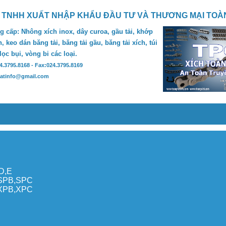
 TNHH XUẤT NHẬP KHẨU ĐẦU TƯ VÀ THƯƠNG MẠI TOÀ
 cấp: Nhông xích inox, dây curoa, gầu tải, khớp
, keo dán băng tải, băng tải gầu, băng tải xích, túi
 lọc bụi, vòng bi các loại.
24.3795.8168 - Fax:024.3795.8169
hatinfo@gmail.com
,D,E
,SPB,SPC
,XPB,XPC