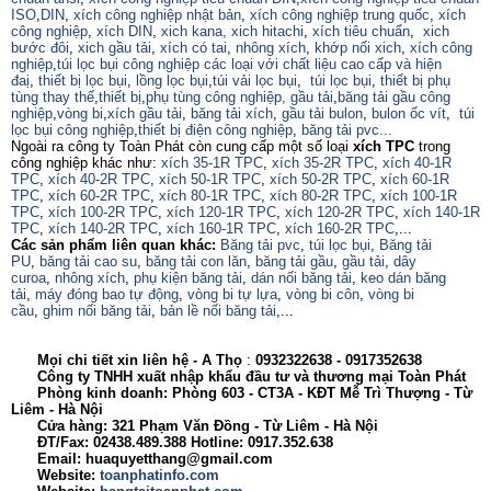
ISO
,
DIN
,
xích công nghiệp nhật bản
,
xích công nghiệp trung quốc
,
xích
công nghiệp
,
xích DIN
,
xich kana,
xich hitachi
,
xích tiêu chuẩn
,
xich
bước đôi
,
xich gầu tải
,
xích có tai
,
nhông xích
,
khớp nối xich
,
xích công
nghiệp
,
túi lọc bụi công nghiệp các loại với chất liệu cao cấp và hiện
đaị
,
thiết bị lọc bụi
,
lồng lọc bụi
,
túi vải lọc bụi
,
túi lọc bụi
,
thiết bị phụ
tùng thay thế
,
thiết bị
,
phụ tùng công nghiệp,
gầu tải
,
băng tải gầu công
nghiệp
,
vòng bi
,
xích gầu tải
,
băng tải xích
,
gầu tải bulon
,
bulon ốc vít
,
túi
lọc bụi công nghiệp
,
thiết bị điện công nghiệp
,
băng tải pvc...
Ngoài ra công ty Toàn Phát còn cung cấp một số loại
xích TPC
trong
công nghiệp khác như:
xích 35-1R TPC
,
xích 35-2R TPC
,
xích 40-1R
TPC
,
xích 40-2R TPC
,
xích 50-1R TPC
,
xích 50-2R TPC
,
xích 60-1R
TPC
,
xích 60-2R TPC
,
xích 80-1R TPC
,
xích 80-2R TPC
,
xích 100-1R
TPC
,
xích 100-2R TPC
,
xích 120-1R TPC
,
xích 120-2R TPC
,
xích 140-1R
TPC
,
xích 140-2R TPC
,
xích 160-1R TPC
,
xích 160-2R TPC
,...
Các sản phẩm liên quan khác:
Băng tải pvc
,
túi lọc bụi
,
Băng tải
PU
,
băng tải cao su
,
băng tải con lăn
,
băng tải gầu
,
gầu tải
,
dây
curoa
,
nhông xích
,
phụ kiện băng tải
,
dán nối băng tải
,
keo dán băng
tải
,
máy đóng bao tự động
,
vòng bi tự lựa
,
vòng bi côn
,
vòng bi
cầu
,
ghim nối băng tải
,
bản lề nối băng tải
,...
Mọi chi tiết xin liên hệ - A
Thọ
:
0932322638
- 0917352638
Công ty TNHH xuất nhập khẩu đầu tư và thương mại Toàn Phát
Phòng kinh doanh: Phòng 603 - CT3A - KĐT Mễ Trì Thượng - Từ
Liêm - Hà Nội
Cửa hàng: 321 Phạm Văn Đồng - Từ Liêm - Hà Nội
ĐT/Fax: 02438.489.388 Hotline: 0917.352.638
Email: huaquyetthang@gmail.com
Website:
toanphatinfo.com