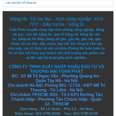
- các loại dán nối băng tải
Băng tải
-
Túi lọc bụi
-
Xích công nghiệp
-
Xích
TPC
-
Dây curoa
-
Vòng bi
Toàn Phát chuyên cung cấp
xích nhông công nghiệp
,
băng
tải pvc
,
con lăn băng tải
,
quả lô băng tải
,
băng tải cao
su
,
băng tải lõi thép
,
băng tải gầu
,
gầu tải
,
gầu sắt
,
gầu
nhựa
,
túi lọc bụi
, dây curoa,
kẹp nối S4
,
vòng bi
cho các
nhà máy, các tổ chức và các cá nhân.
Chúng tôi
luôn luôn
tự
tin
sẽ
làm
hài lòng
quý khách
với
chất lượng
sản
phẩm
cao
và
đội ngũ
kỹ thuật
giàu kinh nghiệm.
CÔNG TY TNHH XUẤT NHẬP KHẨU ĐẦU TƯ VÀ
THƯƠNG MẠI TOÀN PHÁT
ĐC: Số 98 Tô Ngọc Vân - Phường Quảng An -
Quận Tây Hồ - Hà Nội
Chi nhánh Hà Nội: Phòng 603 - CT3A - KĐT Mễ Trì
Thượng - Từ Liêm - Hà Nội
Chi nhánh TP.HCM: 65/2 - Tổ 5 KP3 Đường Tân
Chánh Hiệp - Phường Tân Chánh Hiệp - Quận
12 - TP.HCM
Cửa hàng
:
80 Lê Hoàn - Phủ Lý - Hà Nam
Điện thoại: 024.3795.8168 Fax: 024.3795.8169