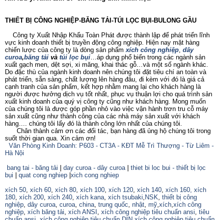
THIẾT BỊ CÔNG NGHIỆP-BĂNG TẢI-TÚI LỌC BỤI-BULONG GẦU
Công ty Xuất Nhập Khẩu Toàn Phát được thành lập để phát triển lĩnh
vực kinh doanh thiết bị truyền động công nghiệp. Hiện nay mặt hàng
chiến lược của công ty là dòng sản phẩm
xích công nghiệp
,
dây
curoa
,
băng tải
và
túi lọc bụi
…áp dụng phổ biến trong các ngành sản
xuất gạch men, dệt sợi, xi măng, khai thác gỗ…và một số ngành khác.
Do đặc thù của ngành kinh doanh nên chúng tôi đặt tiêu chí an toàn và
phát triển, sẵn sàng, chất lượng lên hàng đâu, đi kèm với đó là giá cả
cạnh tranh của sản phẩm, kết hợp nhằm mang lại cho khách hàng là
người được hưởng dịch vụ tốt nhất, phục vụ thuận lợi cho quá trình sản
xuất kinh doanh của quý vị công ty cũng như khách hàng. Mong muốn
của chúng tôi là được góp phần nhỏ vào việc vận hành trơn tru cỗ máy
sản xuất cũng như thành công của các nhà máy sản xuất với khách
hàng…. chúng tôi lấy đó là thành công lớn nhất của chúng tôi.
Chân thành cảm ơn các đối tác, bạn hàng đã ủng hộ chúng tôi trong
suốt thời gian qua. Xin cảm ơn!
Văn Phòng Kinh Doanh: P603 - CT3A - KĐT Mễ Trì Thượng - Từ Liêm -
Hà Nội
bang tai - băng tải
|
day curoa - dây curoa
|
thiet bi loc bui - thiết bị lọc
bụi
|
quat cong nghiep
|
xich cong nghiep
xích 50
,
xích 60
,
xích 80
,
xích 100
,
xích 120
,
xích 140
,
xích 160,
xích
180
,
xích 200
,
xích 240
,
xích kana
,
xích tsubaki
,
NSK
,
thiết bị công
nghiệp
,
dây curoa
,
curoa
,
china
,
trung quốc
,
nhật
,
mỹ
,
xích
,
xích công
nghiệp
,
xích băng tải
,
xích ANSI
,
xích công nghiệp tiêu chuẩn ansi
,
tiêu
chuẩn ansi
,
xích công nghiệp tiêu chuẩn DIN
,
xích công nghiệp tiêu chuẩn