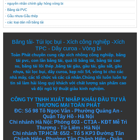
- nguyên nhân chính gây hỏng vòng bi
- Băng tải PVC
- Gầu nhưa-Gầu thép
- các loại dán nối băng tải
Băng tải
-
Túi lọc bụi
-
Xích công nghiệp
-
Xích
TPC
-
Dây curoa
-
Vòng bi
Toàn Phát chuyên cung cấp
xích nhông công nghiệp
,
băng
tải pvc
,
con lăn băng tải
,
quả lô băng tải
,
băng tải cao
su
,
băng tải lõi thép
,
băng tải gầu
,
gầu tải
,
gầu sắt
,
gầu
nhựa
,
túi lọc bụi
, dây curoa,
kẹp nối S4
,
vòng bi
cho các
nhà máy, các tổ chức và các cá nhân.
Chúng tôi
luôn luôn
tự
tin
sẽ
làm
hài lòng
quý khách
với
chất lượng
sản
phẩm
cao
và
đội ngũ
kỹ thuật
giàu kinh nghiệm.
CÔNG TY TNHH XUẤT NHẬP KHẨU ĐẦU TƯ VÀ
THƯƠNG MẠI TOÀN PHÁT
ĐC: Số 98 Tô Ngọc Vân - Phường Quảng An -
Quận Tây Hồ - Hà Nội
Chi nhánh Hà Nội: Phòng 603 - CT3A - KĐT Mễ Trì
Thượng - Từ Liêm - Hà Nội
Chi nhánh TP.HCM: 65/2 - Tổ 5 KP3 Đường Tân
Chánh Hiệp - Phường Tân Chánh Hiệp - Quận