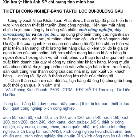
Xin lưu ý: Hình ảnh SP chỉ mang tính minh họa
THIẾT BỊ CÔNG NGHIỆP-BĂNG TẢI-TÚI LỌC BỤI-BULONG GẦU
Công ty Xuất Nhập Khẩu Toàn Phát được thành lập để phát triển lĩnh
vực kinh doanh thiết bị truyền động công nghiệp. Hiện nay mặt hàng
chiến lược của công ty là dòng sản phẩm
xích công nghiệp
,
dây
curoa
,
băng tải
và
túi lọc bụi
…áp dụng phổ biến trong các ngành sản
xuất gạch men, dệt sợi, xi măng, khai thác gỗ…và một số ngành khác.
Do đặc thù của ngành kinh doanh nên chúng tôi đặt tiêu chí an toàn và
phát triển, sẵn sàng, chất lượng lên hàng đâu, đi kèm với đó là giá cả
cạnh tranh của sản phẩm, kết hợp nhằm mang lại cho khách hàng là
người được hưởng dịch vụ tốt nhất, phục vụ thuận lợi cho quá trình sản
xuất kinh doanh của quý vị công ty cũng như khách hàng. Mong muốn
của chúng tôi là được góp phần nhỏ vào việc vận hành trơn tru cỗ máy
sản xuất cũng như thành công của các nhà máy sản xuất với khách
hàng…. chúng tôi lấy đó là thành công lớn nhất của chúng tôi.
Chân thành cảm ơn các đối tác, bạn hàng đã ủng hộ chúng tôi trong
suốt thời gian qua. Xin cảm ơn!
Văn Phòng Kinh Doanh: P603 - CT3A - KĐT Mễ Trì Thượng - Từ Liêm -
Hà Nội
bang tai - băng tải
|
day curoa - dây curoa
|
thiet bi loc bui - thiết bị lọc
bụi
|
quat cong nghiep
|
xich cong nghiep
xích 50
,
xích 60
,
xích 80
,
xích 100
,
xích 120
,
xích 140
,
xích 160,
xích
180
,
xích 200
,
xích 240
,
xích kana
,
xích tsubaki
,
NSK
,
thiết bị công
nghiệp
,
dây curoa
,
curoa
,
china
,
trung quốc
,
nhật
,
mỹ
,
xích
,
xích công
nghiệp
,
xích băng tải
,
xích ANSI
,
xích công nghiệp tiêu chuẩn ansi
,
tiêu
chuẩn ansi
,
xích công nghiệp tiêu chuẩn DIN
,
xích công nghiệp tiêu chuẩn