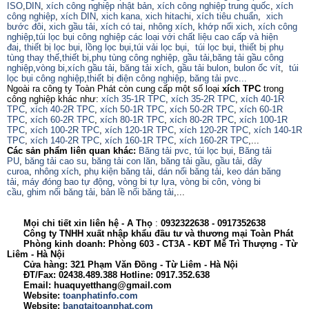
ISO
,
DIN
,
xích công nghiệp nhật bản
,
xích công nghiệp trung quốc
,
xích
công nghiệp
,
xích DIN
,
xich kana,
xich hitachi
,
xích tiêu chuẩn
,
xich
bước đôi
,
xich gầu tải
,
xích có tai
,
nhông xích
,
khớp nối xich
,
xích công
nghiệp
,
túi lọc bụi công nghiệp các loại với chất liệu cao cấp và hiện
đaị
,
thiết bị lọc bụi
,
lồng lọc bụi
,
túi vải lọc bụi
,
túi lọc bụi
,
thiết bị phụ
tùng thay thế
,
thiết bị
,
phụ tùng công nghiệp,
gầu tải
,
băng tải gầu công
nghiệp
,
vòng bi
,
xích gầu tải
,
băng tải xích
,
gầu tải bulon
,
bulon ốc vít
,
túi
lọc bụi công nghiệp
,
thiết bị điện công nghiệp
,
băng tải pvc...
Ngoài ra công ty Toàn Phát còn cung cấp một số loại
xích TPC
trong
công nghiệp khác như:
xích 35-1R TPC
,
xích 35-2R TPC
,
xích 40-1R
TPC
,
xích 40-2R TPC
,
xích 50-1R TPC
,
xích 50-2R TPC
,
xích 60-1R
TPC
,
xích 60-2R TPC
,
xích 80-1R TPC
,
xích 80-2R TPC
,
xích 100-1R
TPC
,
xích 100-2R TPC
,
xích 120-1R TPC
,
xích 120-2R TPC
,
xích 140-1R
TPC
,
xích 140-2R TPC
,
xích 160-1R TPC
,
xích 160-2R TPC
,...
Các sản phẩm liên quan khác:
Băng tải pvc
,
túi lọc bụi
,
Băng tải
PU
,
băng tải cao su
,
băng tải con lăn
,
băng tải gầu
,
gầu tải
,
dây
curoa
,
nhông xích
,
phụ kiện băng tải
,
dán nối băng tải
,
keo dán băng
tải
,
máy đóng bao tự động
,
vòng bi tự lựa
,
vòng bi côn
,
vòng bi
cầu
,
ghim nối băng tải
,
bản lề nối băng tải
,...
Mọi chi tiết xin liên hệ - A
Thọ
:
0932322638
- 0917352638
Công ty TNHH xuất nhập khẩu đầu tư và thương mại Toàn Phát
Phòng kinh doanh: Phòng 603 - CT3A - KĐT Mễ Trì Thượng - Từ
Liêm - Hà Nội
Cửa hàng: 321 Phạm Văn Đồng - Từ Liêm - Hà Nội
ĐT/Fax: 02438.489.388 Hotline: 0917.352.638
Email: huaquyetthang@gmail.com
Website:
toanphatinfo.com
Website:
bangtaitoanphat.com