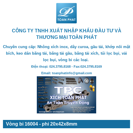
CÔNG TY TNHH XUẤT NHẬP KHẨU ĐẦU TƯ VÀ
THƯƠNG MẠI TOÀN PHÁT
Chuyên cung cấp: Nhông xích inox, dây curoa, gầu tải, khớp nối mặt
bích, keo dán băng tải, băng tải gầu, băng tải xích, túi lọc bụi, vải
lọc bụi, vòng bi các loại.
Điện thoại: 024.3795.8168 - Fax:024.3795.8169
Email: toanphatinfo@gmail.com
Vòng bi 16004 - phi 20x42x8mm