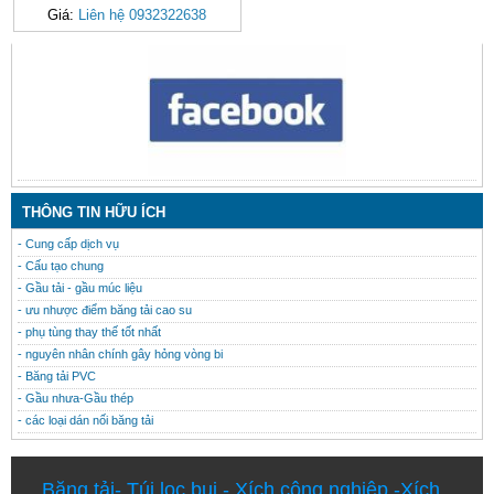
Giá:
Liên hệ 0932322638
CONTACT
THÔNG TIN HỮU ÍCH
- Cung cấp dịch vụ
- Cấu tạo chung
- Gầu tải - gầu múc liệu
- ưu nhược điểm băng tải cao su
- phụ tùng thay thế tốt nhất
- nguyên nhân chính gây hỏng vòng bi
- Băng tải PVC
- Gầu nhưa-Gầu thép
- các loại dán nối băng tải
Băng tải
-
Túi lọc bụi
-
Xích công nghiệp
-
Xích