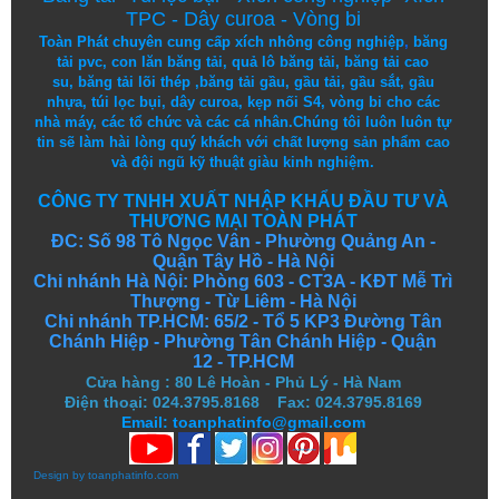
TPC
-
Dây curoa
-
Vòng bi
Toàn Phát chuyên cung cấp
xích nhông công nghiệp
,
băng
tải pvc
,
con lăn băng tải
,
quả lô băng tải
,
băng tải cao
su
,
băng tải lõi thép
,
băng tải gầu
,
gầu tải
,
gầu sắt
,
gầu
nhựa
,
túi lọc bụi
, dây curoa,
kẹp nối S4
,
vòng bi
cho các
nhà máy, các tổ chức và các cá nhân.
Chúng tôi
luôn luôn
tự
tin
sẽ
làm
hài lòng
quý khách
với
chất lượng
sản
phẩm
cao
và
đội ngũ
kỹ thuật
giàu kinh nghiệm.
CÔNG TY TNHH XUẤT NHẬP KHẨU ĐẦU TƯ VÀ
THƯƠNG MẠI TOÀN PHÁT
ĐC: Số 98 Tô Ngọc Vân - Phường Quảng An -
Quận Tây Hồ - Hà Nội
Chi nhánh Hà Nội: Phòng 603 - CT3A - KĐT Mễ Trì
Thượng - Từ Liêm - Hà Nội
Chi nhánh TP.HCM: 65/2 - Tổ 5 KP3 Đường Tân
Chánh Hiệp - Phường Tân Chánh Hiệp - Quận
12 - TP.HCM
Cửa hàng
:
80 Lê Hoàn - Phủ Lý - Hà Nam
Điện thoại: 024.3795.8168 Fax: 024.3795.8169
Email: toanphatinfo@gmail.com
Design by
toanphatinfo.com