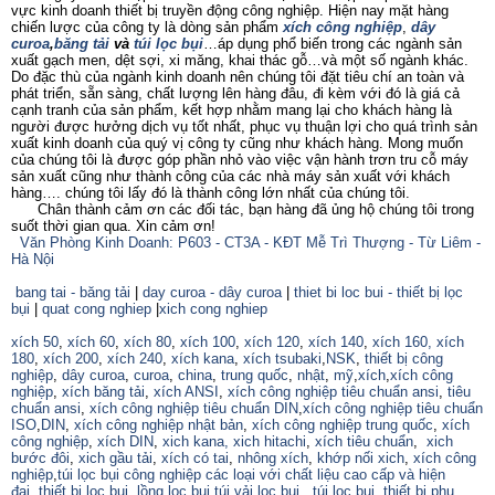
vực kinh doanh thiết bị truyền động công nghiệp. Hiện nay mặt hàng
chiến lược của công ty là dòng sản phẩm
xích công nghiệp
,
dây
curoa
,
băng tải
và
túi lọc bụi
…áp dụng phổ biến trong các ngành sản
xuất gạch men, dệt sợi, xi măng, khai thác gỗ…và một số ngành khác.
Do đặc thù của ngành kinh doanh nên chúng tôi đặt tiêu chí an toàn và
phát triển, sẵn sàng, chất lượng lên hàng đâu, đi kèm với đó là giá cả
cạnh tranh của sản phẩm, kết hợp nhằm mang lại cho khách hàng là
người được hưởng dịch vụ tốt nhất, phục vụ thuận lợi cho quá trình sản
xuất kinh doanh của quý vị công ty cũng như khách hàng. Mong muốn
của chúng tôi là được góp phần nhỏ vào việc vận hành trơn tru cỗ máy
sản xuất cũng như thành công của các nhà máy sản xuất với khách
hàng…. chúng tôi lấy đó là thành công lớn nhất của chúng tôi.
Chân thành cảm ơn các đối tác, bạn hàng đã ủng hộ chúng tôi trong
suốt thời gian qua. Xin cảm ơn!
Văn Phòng Kinh Doanh: P603 - CT3A - KĐT Mễ Trì Thượng - Từ Liêm -
Hà Nội
bang tai - băng tải
|
day curoa - dây curoa
|
thiet bi loc bui - thiết bị lọc
bụi
|
quat cong nghiep
|
xich cong nghiep
xích 50
,
xích 60
,
xích 80
,
xích 100
,
xích 120
,
xích 140
,
xích 160,
xích
180
,
xích 200
,
xích 240
,
xích kana
,
xích tsubaki
,
NSK
,
thiết bị công
nghiệp
,
dây curoa
,
curoa
,
china
,
trung quốc
,
nhật
,
mỹ
,
xích
,
xích công
nghiệp
,
xích băng tải
,
xích ANSI
,
xích công nghiệp tiêu chuẩn ansi
,
tiêu
chuẩn ansi
,
xích công nghiệp tiêu chuẩn DIN
,
xích công nghiệp tiêu chuẩn
ISO
,
DIN
,
xích công nghiệp nhật bản
,
xích công nghiệp trung quốc
,
xích
công nghiệp
,
xích DIN
,
xich kana,
xich hitachi
,
xích tiêu chuẩn
,
xich
bước đôi
,
xich gầu tải
,
xích có tai
,
nhông xích
,
khớp nối xich
,
xích công
nghiệp
,
túi lọc bụi công nghiệp các loại với chất liệu cao cấp và hiện
đaị
,
thiết bị lọc bụi
,
lồng lọc bụi
,
túi vải lọc bụi
,
túi lọc bụi
,
thiết bị phụ