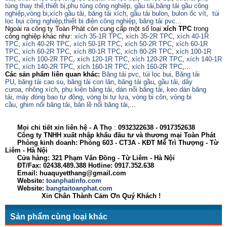
tùng thay thế
,
thiết bị
,
phụ tùng công nghiệp,
gầu tải
,
băng tải gầu công
nghiệp
,
vòng bi
,
xích gầu tải
,
băng tải xích
,
gầu tải bulon
,
bulon ốc vít
,
túi
lọc bụi công nghiệp
,
thiết bị điện công nghiệp
,
băng tải pvc...
Ngoài ra công ty Toàn Phát còn cung cấp một số loại
xích TPC
trong
công nghiệp khác như:
xích 35-1R TPC
,
xích 35-2R TPC
,
xích 40-1R
TPC
,
xích 40-2R TPC
,
xích 50-1R TPC
,
xích 50-2R TPC
,
xích 60-1R
TPC
,
xích 60-2R TPC
,
xích 80-1R TPC
,
xích 80-2R TPC
,
xích 100-1R
TPC
,
xích 100-2R TPC
,
xích 120-1R TPC
,
xích 120-2R TPC
,
xích 140-1R
TPC
,
xích 140-2R TPC
,
xích 160-1R TPC
,
xích 160-2R TPC
,...
Các sản phẩm liên quan khác:
Băng tải pvc
,
túi lọc bụi
,
Băng tải
PU
,
băng tải cao su
,
băng tải con lăn
,
băng tải gầu
,
gầu tải
,
dây
curoa
,
nhông xích
,
phụ kiện băng tải
,
dán nối băng tải
,
keo dán băng
tải
,
máy đóng bao tự động
,
vòng bi tự lựa
,
vòng bi côn
,
vòng bi
cầu
,
ghim nối băng tải
,
bản lề nối băng tải
,...
Mọi chi tiết xin liên hệ - A
Thọ
:
0932322638
- 0917352638
Công ty TNHH xuất nhập khẩu đầu tư và thương mại Toàn Phát
Phòng kinh doanh: Phòng 603 - CT3A - KĐT Mễ Trì Thượng - Từ
Liêm - Hà Nội
Cửa hàng: 321 Phạm Văn Đồng - Từ Liêm - Hà Nội
ĐT/Fax: 02438.489.388 Hotline: 0917.352.638
Email: huaquyetthang@gmail.com
Website:
toanphatinfo.com
Website:
bangtaitoanphat.com
Xin Chân Thành Cảm Ơn Quý Khách !
Sản phẩm cùng loại khác