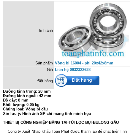
Hình ảnh
Sản phẩm
Vòng bi 16004 - phi 20x42x8mm
Giá
Liên hệ 0932322638
Đặt hàng
Đường kính trong: 20 mm
Đường kính ngoài: 42 mm
Độ dày: 8 mm
Khối lượng: 0.05 kg
Chủng loại: Vòng bi cầu
Xin lưu ý: Hình ảnh SP chỉ mang tính minh họa
THIẾT BỊ CÔNG NGHIỆP-BĂNG TẢI-TÚI LỌC BỤI-BULONG GẦU
Công ty Xuất Nhập Khẩu Toàn Phát được thành lập để phát triển lĩnh