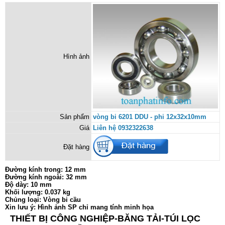
Hình ảnh
Sản phẩm
vòng bi 6201 DDU - phi 12x32x10mm
Giá
Liên hệ 0932322638
Đặt hàng
Đường kính trong: 12 mm
Đường kính ngoài: 32 mm
Độ dày: 10 mm
Khối lượng: 0.037 kg
Chủng loại: Vòng bi cầu
Xin lưu ý: Hình ảnh SP chỉ mang tính minh họa
THIẾT BỊ CÔNG NGHIỆP-BĂNG TẢI-TÚI LỌC