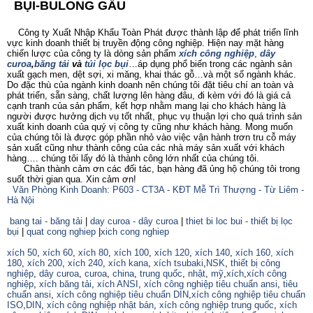
BỤI-BULONG GẦU
Công ty Xuất Nhập Khẩu Toàn Phát được thành lập để phát triển lĩnh
vực kinh doanh thiết bị truyền động công nghiệp. Hiện nay mặt hàng
chiến lược của công ty là dòng sản phẩm
xích công nghiệp
,
dây
curoa
,
băng tải
và
túi lọc bụi
…áp dụng phổ biến trong các ngành sản
xuất gạch men, dệt sợi, xi măng, khai thác gỗ…và một số ngành khác.
Do đặc thù của ngành kinh doanh nên chúng tôi đặt tiêu chí an toàn và
phát triển, sẵn sàng, chất lượng lên hàng đâu, đi kèm với đó là giá cả
cạnh tranh của sản phẩm, kết hợp nhằm mang lại cho khách hàng là
người được hưởng dịch vụ tốt nhất, phục vụ thuận lợi cho quá trình sản
xuất kinh doanh của quý vị công ty cũng như khách hàng. Mong muốn
của chúng tôi là được góp phần nhỏ vào việc vận hành trơn tru cỗ máy
sản xuất cũng như thành công của các nhà máy sản xuất với khách
hàng…. chúng tôi lấy đó là thành công lớn nhất của chúng tôi.
Chân thành cảm ơn các đối tác, bạn hàng đã ủng hộ chúng tôi trong
suốt thời gian qua. Xin cảm ơn!
Văn Phòng Kinh Doanh: P603 - CT3A - KĐT Mễ Trì Thượng - Từ Liêm -
Hà Nội
bang tai - băng tải
|
day curoa - dây curoa
|
thiet bi loc bui - thiết bị lọc
bụi
|
quat cong nghiep
|
xich cong nghiep
xích 50
,
xích 60
,
xích 80
,
xích 100
,
xích 120
,
xích 140
,
xích 160,
xích
180
,
xích 200
,
xích 240
,
xích kana
,
xích tsubaki
,
NSK
,
thiết bị công
nghiệp
,
dây curoa
,
curoa
,
china
,
trung quốc
,
nhật
,
mỹ
,
xích
,
xích công
nghiệp
,
xích băng tải
,
xích ANSI
,
xích công nghiệp tiêu chuẩn ansi
,
tiêu
chuẩn ansi
,
xích công nghiệp tiêu chuẩn DIN
,
xích công nghiệp tiêu chuẩn
ISO
,
DIN
,
xích công nghiệp nhật bản
,
xích công nghiệp trung quốc
,
xích