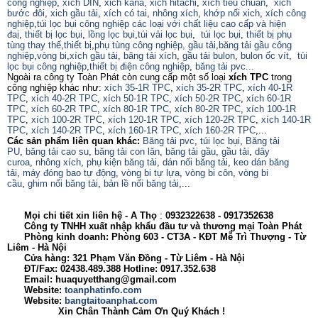
công nghiệp
,
xích DIN
,
xich kana,
xich hitachi
,
xích tiêu chuẩn
,
xich
bước đôi
,
xich gầu tải
,
xích có tai
,
nhông xích
,
khớp nối xich
,
xích công
nghiệp
,
túi lọc bụi công nghiệp các loại với chất liệu cao cấp và hiện
đaị
,
thiết bị lọc bụi
,
lồng lọc bụi
,
túi vải lọc bụi
,
túi lọc bụi
,
thiết bị phụ
tùng thay thế
,
thiết bị
,
phụ tùng công nghiệp,
gầu tải
,
băng tải gầu công
nghiệp
,
vòng bi
,
xích gầu tải
,
băng tải xích
,
gầu tải bulon
,
bulon ốc vít
,
túi
lọc bụi công nghiệp
,
thiết bị điện công nghiệp
,
băng tải pvc...
Ngoài ra công ty Toàn Phát còn cung cấp một số loại
xích TPC
trong
công nghiệp khác như:
xích 35-1R TPC
,
xích 35-2R TPC
,
xích 40-1R
TPC
,
xích 40-2R TPC
,
xích 50-1R TPC
,
xích 50-2R TPC
,
xích 60-1R
TPC
,
xích 60-2R TPC
,
xích 80-1R TPC
,
xích 80-2R TPC
,
xích 100-1R
TPC
,
xích 100-2R TPC
,
xích 120-1R TPC
,
xích 120-2R TPC
,
xích 140-1R
TPC
,
xích 140-2R TPC
,
xích 160-1R TPC
,
xích 160-2R TPC
,...
Các sản phẩm liên quan khác:
Băng tải pvc
,
túi lọc bụi
,
Băng tải
PU
,
băng tải cao su
,
băng tải con lăn
,
băng tải gầu
,
gầu tải
,
dây
curoa
,
nhông xích
,
phụ kiện băng tải
,
dán nối băng tải
,
keo dán băng
tải
,
máy đóng bao tự động
,
vòng bi tự lựa
,
vòng bi côn
,
vòng bi
cầu
,
ghim nối băng tải
,
bản lề nối băng tải
,...
Mọi chi tiết xin liên hệ - A
Thọ
:
0932322638
- 0917352638
Công ty TNHH xuất nhập khẩu đầu tư và thương mại Toàn Phát
Phòng kinh doanh: Phòng 603 - CT3A - KĐT Mễ Trì Thượng - Từ
Liêm - Hà Nội
Cửa hàng: 321 Phạm Văn Đồng - Từ Liêm - Hà Nội
ĐT/Fax: 02438.489.388 Hotline: 0917.352.638
Email: huaquyetthang@gmail.com
Website:
toanphatinfo.com
Website:
bangtaitoanphat.com
Xin Chân Thành Cảm Ơn Quý Khách !