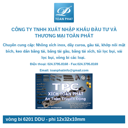
CÔNG TY TNHH XUẤT NHẬP KHẨU ĐẦU TƯ VÀ
THƯƠNG MẠI TOÀN PHÁT
Chuyên cung cấp: Nhông xích inox, dây curoa, gầu tải, khớp nối mặt
bích, keo dán băng tải, băng tải gầu, băng tải xích, túi lọc bụi, vải
lọc bụi, vòng bi các loại.
Điện thoại: 024.3795.8168 - Fax:024.3795.8169
Email: toanphatinfo@gmail.com
vòng bi 6201 DDU - phi 12x32x10mm