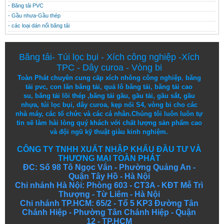
- Băng tải PVC
- Gầu nhưa-Gầu thép
- các loại dán nối băng tải
Băng tải
-
Túi lọc bụi
-
Xích công nghiệp
-
Xích
TPC
-
Dây curoa
-
Vòng bi
Toàn Phát chuyên cung cấp
xích nhông công nghiệp
,
băng
tải pvc
,
con lăn băng tải
,
quả lô băng tải
,
băng tải cao
su
,
băng tải lõi thép
,
băng tải gầu
,
gầu tải
,
gầu sắt
,
gầu
nhựa
,
túi lọc bụi
, dây curoa,
kẹp nối S4
,
vòng bi
cho các
nhà máy, các tổ chức và các cá nhân.
Chúng tôi
luôn luôn
tự
tin
sẽ
làm
hài lòng
quý khách
với
chất lượng
sản
phẩm
cao
và
đội ngũ
kỹ thuật
giàu kinh nghiệm.
CÔNG TY TNHH XUẤT NHẬP KHẨU ĐẦU TƯ VÀ
THƯƠNG MẠI TOÀN PHÁT
ĐC: Số 98 Tô Ngọc Vân - Phường Quảng An -
Quận Tây Hồ - Hà Nội
Chi nhánh Hà Nội: Phòng 603 - CT3A - KĐT Mễ Trì
Thượng - Từ Liêm - Hà Nội
Chi nhánh TP.HCM: 65/2 - Tổ 5 KP3 Đường Tân
Chánh Hiệp - Phường Tân Chánh Hiệp - Quận
12 - TP.HCM