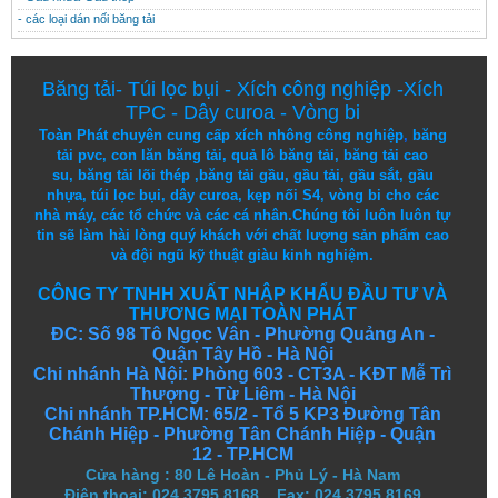
- các loại dán nối băng tải
Băng tải
-
Túi lọc bụi
-
Xích công nghiệp
-
Xích
TPC
-
Dây curoa
-
Vòng bi
Toàn Phát chuyên cung cấp
xích nhông công nghiệp
,
băng
tải pvc
,
con lăn băng tải
,
quả lô băng tải
,
băng tải cao
su
,
băng tải lõi thép
,
băng tải gầu
,
gầu tải
,
gầu sắt
,
gầu
nhựa
,
túi lọc bụi
, dây curoa,
kẹp nối S4
,
vòng bi
cho các
nhà máy, các tổ chức và các cá nhân.
Chúng tôi
luôn luôn
tự
tin
sẽ
làm
hài lòng
quý khách
với
chất lượng
sản
phẩm
cao
và
đội ngũ
kỹ thuật
giàu kinh nghiệm.
CÔNG TY TNHH XUẤT NHẬP KHẨU ĐẦU TƯ VÀ
THƯƠNG MẠI TOÀN PHÁT
ĐC: Số 98 Tô Ngọc Vân - Phường Quảng An -
Quận Tây Hồ - Hà Nội
Chi nhánh Hà Nội: Phòng 603 - CT3A - KĐT Mễ Trì
Thượng - Từ Liêm - Hà Nội
Chi nhánh TP.HCM: 65/2 - Tổ 5 KP3 Đường Tân
Chánh Hiệp - Phường Tân Chánh Hiệp - Quận
12 - TP.HCM
Cửa hàng
:
80 Lê Hoàn - Phủ Lý - Hà Nam
Điện thoại: 024.3795.8168 Fax: 024.3795.8169