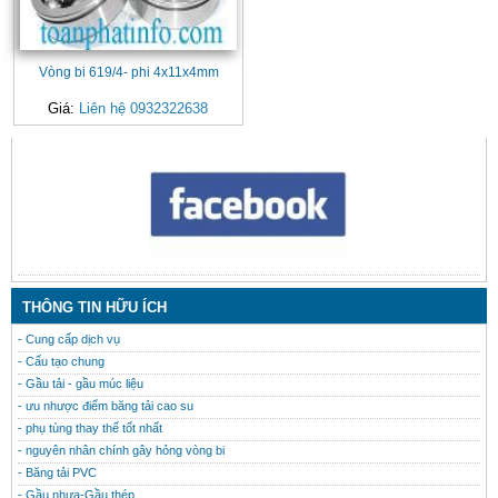
Vòng bi 619/4- phi 4x11x4mm
Giá:
Liên hệ 0932322638
CONTACT
THÔNG TIN HỮU ÍCH
- Cung cấp dịch vụ
- Cấu tạo chung
- Gầu tải - gầu múc liệu
- ưu nhược điểm băng tải cao su
- phụ tùng thay thế tốt nhất
- nguyên nhân chính gây hỏng vòng bi
- Băng tải PVC
- Gầu nhưa-Gầu thép