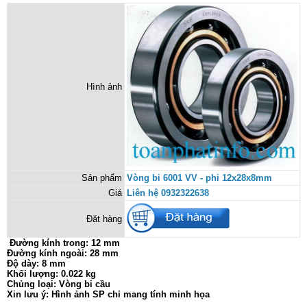
Hình ảnh
Sản phẩm
Vòng bi 6001 VV - phi 12x28x8mm
Giá
Liên hệ 0932322638
Đặt hàng
Đường kính trong: 12 mm
Đường kính ngoài: 28 mm
Độ dày: 8 mm
Khối lượng: 0.022 kg
Chủng loại: Vòng bi cầu
Xin lưu ý: Hình ảnh SP chỉ mang tính minh họa