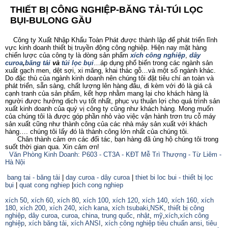
THIẾT BỊ CÔNG NGHIỆP-BĂNG TẢI-TÚI LỌC
BỤI-BULONG GẦU
Công ty Xuất Nhập Khẩu Toàn Phát được thành lập để phát triển lĩnh
vực kinh doanh thiết bị truyền động công nghiệp. Hiện nay mặt hàng
chiến lược của công ty là dòng sản phẩm
xích công nghiệp
,
dây
curoa
,
băng tải
và
túi lọc bụi
…áp dụng phổ biến trong các ngành sản
xuất gạch men, dệt sợi, xi măng, khai thác gỗ…và một số ngành khác.
Do đặc thù của ngành kinh doanh nên chúng tôi đặt tiêu chí an toàn và
phát triển, sẵn sàng, chất lượng lên hàng đâu, đi kèm với đó là giá cả
cạnh tranh của sản phẩm, kết hợp nhằm mang lại cho khách hàng là
người được hưởng dịch vụ tốt nhất, phục vụ thuận lợi cho quá trình sản
xuất kinh doanh của quý vị công ty cũng như khách hàng. Mong muốn
của chúng tôi là được góp phần nhỏ vào việc vận hành trơn tru cỗ máy
sản xuất cũng như thành công của các nhà máy sản xuất với khách
hàng…. chúng tôi lấy đó là thành công lớn nhất của chúng tôi.
Chân thành cảm ơn các đối tác, bạn hàng đã ủng hộ chúng tôi trong
suốt thời gian qua. Xin cảm ơn!
Văn Phòng Kinh Doanh: P603 - CT3A - KĐT Mễ Trì Thượng - Từ Liêm -
Hà Nội
bang tai - băng tải
|
day curoa - dây curoa
|
thiet bi loc bui - thiết bị lọc
bụi
|
quat cong nghiep
|
xich cong nghiep
xích 50
,
xích 60
,
xích 80
,
xích 100
,
xích 120
,
xích 140
,
xích 160,
xích
180
,
xích 200
,
xích 240
,
xích kana
,
xích tsubaki
,
NSK
,
thiết bị công
nghiệp
,
dây curoa
,
curoa
,
china
,
trung quốc
,
nhật
,
mỹ
,
xích
,
xích công
nghiệp
,
xích băng tải
,
xích ANSI
,
xích công nghiệp tiêu chuẩn ansi
,
tiêu