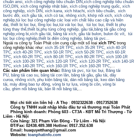
chuẩn ansi
,
xích công nghiệp tiêu chuẩn DIN
,
xích công nghiệp tiêu chuẩn
ISO
,
DIN
,
xích công nghiệp nhật bản
,
xích công nghiệp trung quốc
,
xích
công nghiệp
,
xích DIN
,
xich kana,
xich hitachi
,
xích tiêu chuẩn
,
xich
bước đôi
,
xich gầu tải
,
xích có tai
,
nhông xích
,
khớp nối xich
,
xích công
nghiệp
,
túi lọc bụi công nghiệp các loại với chất liệu cao cấp và hiện
đaị
,
thiết bị lọc bụi
,
lồng lọc bụi
,
túi vải lọc bụi
,
túi lọc bụi
,
thiết bị phụ
tùng thay thế
,
thiết bị
,
phụ tùng công nghiệp,
gầu tải
,
băng tải gầu công
nghiệp
,
vòng bi
,
xích gầu tải
,
băng tải xích
,
gầu tải bulon
,
bulon ốc vít
,
túi
lọc bụi công nghiệp
,
thiết bị điện công nghiệp
,
băng tải pvc...
Ngoài ra công ty Toàn Phát còn cung cấp một số loại
xích TPC
trong
công nghiệp khác như:
xích 35-1R TPC
,
xích 35-2R TPC
,
xích 40-1R
TPC
,
xích 40-2R TPC
,
xích 50-1R TPC
,
xích 50-2R TPC
,
xích 60-1R
TPC
,
xích 60-2R TPC
,
xích 80-1R TPC
,
xích 80-2R TPC
,
xích 100-1R
TPC
,
xích 100-2R TPC
,
xích 120-1R TPC
,
xích 120-2R TPC
,
xích 140-1R
TPC
,
xích 140-2R TPC
,
xích 160-1R TPC
,
xích 160-2R TPC
,...
Các sản phẩm liên quan khác:
Băng tải pvc
,
túi lọc bụi
,
Băng tải
PU
,
băng tải cao su
,
băng tải con lăn
,
băng tải gầu
,
gầu tải
,
dây
curoa
,
nhông xích
,
phụ kiện băng tải
,
dán nối băng tải
,
keo dán băng
tải
,
máy đóng bao tự động
,
vòng bi tự lựa
,
vòng bi côn
,
vòng bi
cầu
,
ghim nối băng tải
,
bản lề nối băng tải
,...
Mọi chi tiết xin liên hệ - A
Thọ
:
0932322638
- 0917352638
Công ty TNHH xuất nhập khẩu đầu tư và thương mại Toàn Phát
Phòng kinh doanh: Phòng 603 - CT3A - KĐT Mễ Trì Thượng - Từ
Liêm - Hà Nội
Cửa hàng: 321 Phạm Văn Đồng - Từ Liêm - Hà Nội
ĐT/Fax: 02438.489.388 Hotline: 0917.352.638
Email: huaquyetthang@gmail.com
Website:
toanphatinfo.com