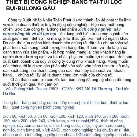
THIẾT BỊ CÔNG NGHIỆP-BĂNG TẢI-TÚI LỌC
BỤI-BULONG GẦU
Công ty Xuất Nhập Khẩu Toàn Phát được thành lập để phát triển lĩnh
vực kinh doanh thiết bị truyền động công nghiệp. Hiện nay mặt hàng
chiến lược của công ty là dòng sản phẩm
xích công nghiệp
,
dây
curoa
,
băng tải
và
túi lọc bụi
…áp dụng phổ biến trong các ngành sản
xuất gạch men, dệt sợi, xi măng, khai thác gỗ…và một số ngành khác.
Do đặc thù của ngành kinh doanh nên chúng tôi đặt tiêu chí an toàn và
phát triển, sẵn sàng, chất lượng lên hàng đâu, đi kèm với đó là giá cả
cạnh tranh của sản phẩm, kết hợp nhằm mang lại cho khách hàng là
người được hưởng dịch vụ tốt nhất, phục vụ thuận lợi cho quá trình sản
xuất kinh doanh của quý vị công ty cũng như khách hàng. Mong muốn
của chúng tôi là được góp phần nhỏ vào việc vận hành trơn tru cỗ máy
sản xuất cũng như thành công của các nhà máy sản xuất với khách
hàng…. chúng tôi lấy đó là thành công lớn nhất của chúng tôi.
Chân thành cảm ơn các đối tác, bạn hàng đã ủng hộ chúng tôi trong
suốt thời gian qua. Xin cảm ơn!
Văn Phòng Kinh Doanh: P603 - CT3A - KĐT Mễ Trì Thượng - Từ Liêm -
Hà Nội
bang tai - băng tải
|
day curoa - dây curoa
|
thiet bi loc bui - thiết bị lọc
bụi
|
quat cong nghiep
|
xich cong nghiep
xích 50
,
xích 60
,
xích 80
,
xích 100
,
xích 120
,
xích 140
,
xích 160,
xích
180
,
xích 200
,
xích 240
,
xích kana
,
xích tsubaki
,
NSK
,
thiết bị công
nghiệp
,
dây curoa
,
curoa
,
china
,
trung quốc
,
nhật
,
mỹ
,
xích
,
xích công
nghiệp
,
xích băng tải
,
xích ANSI
,
xích công nghiệp tiêu chuẩn ansi
,
tiêu
chuẩn ansi
,
xích công nghiệp tiêu chuẩn DIN
,
xích công nghiệp tiêu chuẩn