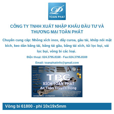
CÔNG TY TNHH XUẤT NHẬP KHẨU ĐẦU TƯ VÀ
THƯƠNG MẠI TOÀN PHÁT
Chuyên cung cấp: Nhông xích inox, dây curoa, gầu tải, khớp nối mặt
bích, keo dán băng tải, băng tải gầu, băng tải xích, túi lọc bụi, vải
lọc bụi, vòng bi các loại.
Điện thoại: 024.3795.8168 - Fax:024.3795.8169
Email: toanphatinfo@gmail.com
Vòng bi 61800 - phi 10x19x5mm