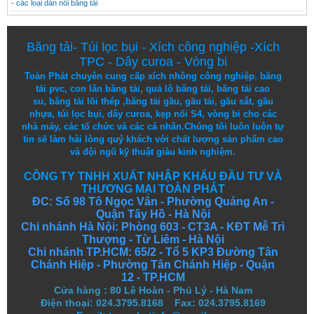
- các loại dán nối băng tải
Băng tải
-
Túi lọc bụi
-
Xích công nghiệp
-
Xích
TPC
-
Dây curoa
-
Vòng bi
Toàn Phát chuyên cung cấp
xích nhông công nghiệp
,
băng
tải pvc
,
con lăn băng tải
,
quả lô băng tải
,
băng tải cao
su
,
băng tải lõi thép
,
băng tải gầu
,
gầu tải
,
gầu sắt
,
gầu
nhựa
,
túi lọc bụi
, dây curoa,
kẹp nối S4
,
vòng bi
cho các
nhà máy, các tổ chức và các cá nhân.
Chúng tôi
luôn luôn
tự
tin
sẽ
làm
hài lòng
quý khách
với
chất lượng
sản
phẩm
cao
và
đội ngũ
kỹ thuật
giàu kinh nghiệm.
CÔNG TY TNHH XUẤT NHẬP KHẨU ĐẦU TƯ VÀ
THƯƠNG MẠI TOÀN PHÁT
ĐC: Số 98 Tô Ngọc Vân - Phường Quảng An -
Quận Tây Hồ - Hà Nội
Chi nhánh Hà Nội: Phòng 603 - CT3A - KĐT Mễ Trì
Thượng - Từ Liêm - Hà Nội
Chi nhánh TP.HCM: 65/2 - Tổ 5 KP3 Đường Tân
Chánh Hiệp - Phường Tân Chánh Hiệp - Quận
12 - TP.HCM
Cửa hàng
:
80 Lê Hoàn - Phủ Lý - Hà Nam
Điện thoại: 024.3795.8168 Fax: 024.3795.8169