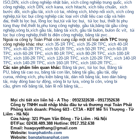
ISO
,
DIN
,
xích công nghiệp nhật bản
,
xích công nghiệp trung quốc
,
xích
công nghiệp
,
xích DIN
,
xich kana,
xich hitachi
,
xích tiêu chuẩn
,
xich
bước đôi
,
xich gầu tải
,
xích có tai
,
nhông xích
,
khớp nối xich
,
xích công
nghiệp
,
túi lọc bụi công nghiệp các loại với chất liệu cao cấp và hiện
đaị
,
thiết bị lọc bụi
,
lồng lọc bụi
,
túi vải lọc bụi
,
túi lọc bụi
,
thiết bị phụ
tùng thay thế
,
thiết bị
,
phụ tùng công nghiệp,
gầu tải
,
băng tải gầu công
nghiệp
,
vòng bi
,
xích gầu tải
,
băng tải xích
,
gầu tải bulon
,
bulon ốc vít
,
túi
lọc bụi công nghiệp
,
thiết bị điện công nghiệp
,
băng tải pvc...
Ngoài ra công ty Toàn Phát còn cung cấp một số loại
xích TPC
trong
công nghiệp khác như:
xích 35-1R TPC
,
xích 35-2R TPC
,
xích 40-1R
TPC
,
xích 40-2R TPC
,
xích 50-1R TPC
,
xích 50-2R TPC
,
xích 60-1R
TPC
,
xích 60-2R TPC
,
xích 80-1R TPC
,
xích 80-2R TPC
,
xích 100-1R
TPC
,
xích 100-2R TPC
,
xích 120-1R TPC
,
xích 120-2R TPC
,
xích 140-1R
TPC
,
xích 140-2R TPC
,
xích 160-1R TPC
,
xích 160-2R TPC
,...
Các sản phẩm liên quan khác:
Băng tải pvc
,
túi lọc bụi
,
Băng tải
PU
,
băng tải cao su
,
băng tải con lăn
,
băng tải gầu
,
gầu tải
,
dây
curoa
,
nhông xích
,
phụ kiện băng tải
,
dán nối băng tải
,
keo dán băng
tải
,
máy đóng bao tự động
,
vòng bi tự lựa
,
vòng bi côn
,
vòng bi
cầu
,
ghim nối băng tải
,
bản lề nối băng tải
,...
Mọi chi tiết xin liên hệ - A
Thọ
:
0932322638
- 0917352638
Công ty TNHH xuất nhập khẩu đầu tư và thương mại Toàn Phát
Phòng kinh doanh: Phòng 603 - CT3A - KĐT Mễ Trì Thượng - Từ
Liêm - Hà Nội
Cửa hàng: 321 Phạm Văn Đồng - Từ Liêm - Hà Nội
ĐT/Fax: 02438.489.388 Hotline: 0917.352.638
Email: huaquyetthang@gmail.com
Website:
toanphatinfo.com
Website:
bangtaitoanphat.com