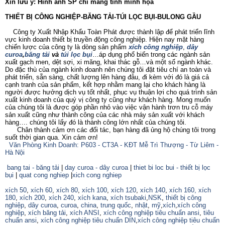
Xin lưu ý: Hình ảnh SP chỉ mang tính minh họa
THIẾT BỊ CÔNG NGHIỆP-BĂNG TẢI-TÚI LỌC BỤI-BULONG GẦU
Công ty Xuất Nhập Khẩu Toàn Phát được thành lập để phát triển lĩnh
vực kinh doanh thiết bị truyền động công nghiệp. Hiện nay mặt hàng
chiến lược của công ty là dòng sản phẩm
xích công nghiệp
,
dây
curoa
,
băng tải
và
túi lọc bụi
…áp dụng phổ biến trong các ngành sản
xuất gạch men, dệt sợi, xi măng, khai thác gỗ…và một số ngành khác.
Do đặc thù của ngành kinh doanh nên chúng tôi đặt tiêu chí an toàn và
phát triển, sẵn sàng, chất lượng lên hàng đâu, đi kèm với đó là giá cả
cạnh tranh của sản phẩm, kết hợp nhằm mang lại cho khách hàng là
người được hưởng dịch vụ tốt nhất, phục vụ thuận lợi cho quá trình sản
xuất kinh doanh của quý vị công ty cũng như khách hàng. Mong muốn
của chúng tôi là được góp phần nhỏ vào việc vận hành trơn tru cỗ máy
sản xuất cũng như thành công của các nhà máy sản xuất với khách
hàng…. chúng tôi lấy đó là thành công lớn nhất của chúng tôi.
Chân thành cảm ơn các đối tác, bạn hàng đã ủng hộ chúng tôi trong
suốt thời gian qua. Xin cảm ơn!
Văn Phòng Kinh Doanh: P603 - CT3A - KĐT Mễ Trì Thượng - Từ Liêm -
Hà Nội
bang tai - băng tải
|
day curoa - dây curoa
|
thiet bi loc bui - thiết bị lọc
bụi
|
quat cong nghiep
|
xich cong nghiep
xích 50
,
xích 60
,
xích 80
,
xích 100
,
xích 120
,
xích 140
,
xích 160,
xích
180
,
xích 200
,
xích 240
,
xích kana
,
xích tsubaki
,
NSK
,
thiết bị công
nghiệp
,
dây curoa
,
curoa
,
china
,
trung quốc
,
nhật
,
mỹ
,
xích
,
xích công
nghiệp
,
xích băng tải
,
xích ANSI
,
xích công nghiệp tiêu chuẩn ansi
,
tiêu
chuẩn ansi
,
xích công nghiệp tiêu chuẩn DIN
,
xích công nghiệp tiêu chuẩn