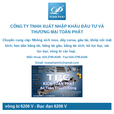
CÔNG TY TNHH XUẤT NHẬP KHẨU ĐẦU TƯ VÀ
THƯƠNG MẠI TOÀN PHÁT
Chuyên cung cấp: Nhông xích inox, dây curoa, gầu tải, khớp nối mặt
bích, keo dán băng tải, băng tải gầu, băng tải xích, túi lọc bụi, vải
lọc bụi, vòng bi các loại.
Điện thoại: 024.3795.8168 - Fax:024.3795.8169
Email: toanphatinfo@gmail.com
vòng bi 6206 V - Bạc đạn 6206 V