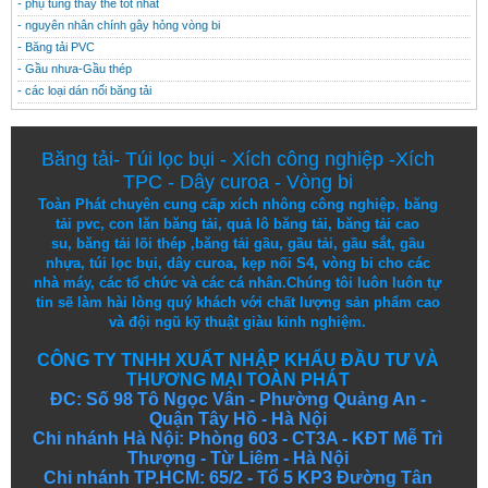
- phụ tùng thay thế tốt nhất
- nguyên nhân chính gây hỏng vòng bi
- Băng tải PVC
- Gầu nhưa-Gầu thép
- các loại dán nối băng tải
Băng tải
-
Túi lọc bụi
-
Xích công nghiệp
-
Xích
TPC
-
Dây curoa
-
Vòng bi
Toàn Phát chuyên cung cấp
xích nhông công nghiệp
,
băng
tải pvc
,
con lăn băng tải
,
quả lô băng tải
,
băng tải cao
su
,
băng tải lõi thép
,
băng tải gầu
,
gầu tải
,
gầu sắt
,
gầu
nhựa
,
túi lọc bụi
, dây curoa,
kẹp nối S4
,
vòng bi
cho các
nhà máy, các tổ chức và các cá nhân.
Chúng tôi
luôn luôn
tự
tin
sẽ
làm
hài lòng
quý khách
với
chất lượng
sản
phẩm
cao
và
đội ngũ
kỹ thuật
giàu kinh nghiệm.
CÔNG TY TNHH XUẤT NHẬP KHẨU ĐẦU TƯ VÀ
THƯƠNG MẠI TOÀN PHÁT
ĐC: Số 98 Tô Ngọc Vân - Phường Quảng An -
Quận Tây Hồ - Hà Nội
Chi nhánh Hà Nội: Phòng 603 - CT3A - KĐT Mễ Trì
Thượng - Từ Liêm - Hà Nội
Chi nhánh TP.HCM: 65/2 - Tổ 5 KP3 Đường Tân