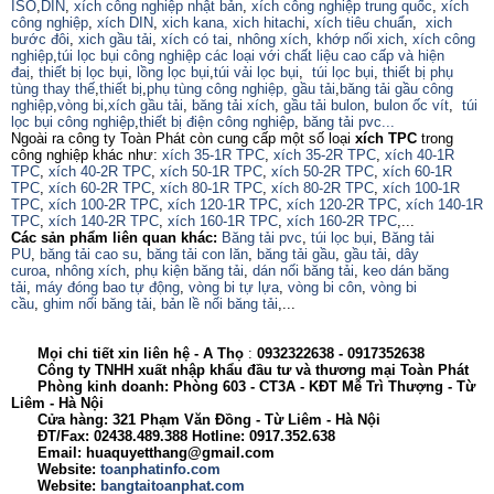
ISO
,
DIN
,
xích công nghiệp nhật bản
,
xích công nghiệp trung quốc
,
xích
công nghiệp
,
xích DIN
,
xich kana,
xich hitachi
,
xích tiêu chuẩn
,
xich
bước đôi
,
xich gầu tải
,
xích có tai
,
nhông xích
,
khớp nối xich
,
xích công
nghiệp
,
túi lọc bụi công nghiệp các loại với chất liệu cao cấp và hiện
đaị
,
thiết bị lọc bụi
,
lồng lọc bụi
,
túi vải lọc bụi
,
túi lọc bụi
,
thiết bị phụ
tùng thay thế
,
thiết bị
,
phụ tùng công nghiệp,
gầu tải
,
băng tải gầu công
nghiệp
,
vòng bi
,
xích gầu tải
,
băng tải xích
,
gầu tải bulon
,
bulon ốc vít
,
túi
lọc bụi công nghiệp
,
thiết bị điện công nghiệp
,
băng tải pvc...
Ngoài ra công ty Toàn Phát còn cung cấp một số loại
xích TPC
trong
công nghiệp khác như:
xích 35-1R TPC
,
xích 35-2R TPC
,
xích 40-1R
TPC
,
xích 40-2R TPC
,
xích 50-1R TPC
,
xích 50-2R TPC
,
xích 60-1R
TPC
,
xích 60-2R TPC
,
xích 80-1R TPC
,
xích 80-2R TPC
,
xích 100-1R
TPC
,
xích 100-2R TPC
,
xích 120-1R TPC
,
xích 120-2R TPC
,
xích 140-1R
TPC
,
xích 140-2R TPC
,
xích 160-1R TPC
,
xích 160-2R TPC
,...
Các sản phẩm liên quan khác:
Băng tải pvc
,
túi lọc bụi
,
Băng tải
PU
,
băng tải cao su
,
băng tải con lăn
,
băng tải gầu
,
gầu tải
,
dây
curoa
,
nhông xích
,
phụ kiện băng tải
,
dán nối băng tải
,
keo dán băng
tải
,
máy đóng bao tự động
,
vòng bi tự lựa
,
vòng bi côn
,
vòng bi
cầu
,
ghim nối băng tải
,
bản lề nối băng tải
,...
Mọi chi tiết xin liên hệ - A
Thọ
:
0932322638
- 0917352638
Công ty TNHH xuất nhập khẩu đầu tư và thương mại Toàn Phát
Phòng kinh doanh: Phòng 603 - CT3A - KĐT Mễ Trì Thượng - Từ
Liêm - Hà Nội
Cửa hàng: 321 Phạm Văn Đồng - Từ Liêm - Hà Nội
ĐT/Fax: 02438.489.388 Hotline: 0917.352.638
Email: huaquyetthang@gmail.com
Website:
toanphatinfo.com
Website:
bangtaitoanphat.com