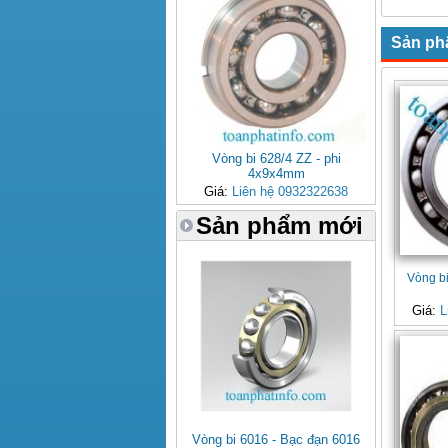
Sản ph
Vòng bi 628/4 ZZ - phi
4x9x4mm
Giá:
Liên hệ 0932322638
Sản phẩm mới
Vòng b
Giá:
L
Vòng bi 6016 - Bạc đạn 6016