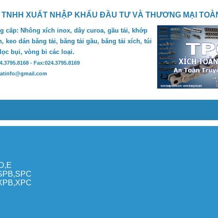
 TNHH XUẤT NHẬP KHẨU ĐẦU TƯ VÀ THƯƠNG MẠI TOÀ
 cấp: Nhông xích inox, dây curoa, gầu tải, khớp
, keo dán băng tải, băng tải gầu, băng tải xích, túi
 lọc bụi, vòng bi các loại.
24.3795.8168 - Fax:024.3795.8169
hatinfo@gmail.com
,D,E
,SPB,SPC
,XPB,XPC