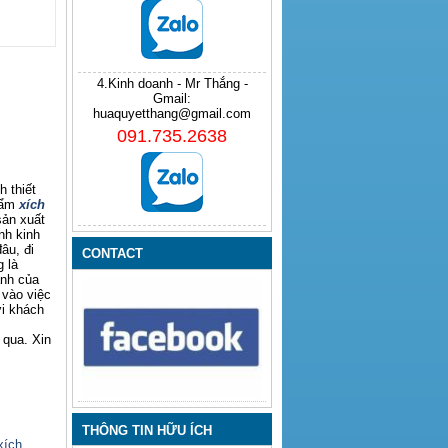
4.Kinh doanh - Mr Thắng -
Gmail:
huaquyetthang@gmail.com
091.735.2638
 thiết
hẩm
xích
sản xuất
nh kinh
âu, đi
CONTACT
 là
anh của
 vào việc
ới khách
 qua. Xin
THÔNG TIN HỮU ÍCH
xích