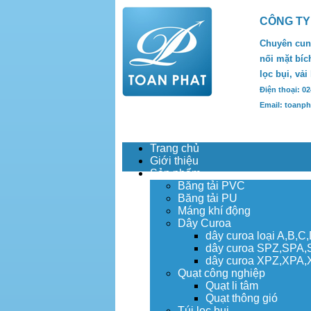
CÔNG TY
Chuyên cung
nối mặt bích
lọc bụi, vải
Điện thoại: 0
Email: toanp
Trang chủ
Giới thiệu
Sản phẩm
Băng tải PVC
Băng tải PU
Máng khí động
Dây Curoa
dây curoa loại A,B,C
dây curoa SPZ,SPA
dây curoa XPZ,XPA
Quạt công nghiệp
Quạt li tâm
Quạt thông gió
Túi lọc bụi