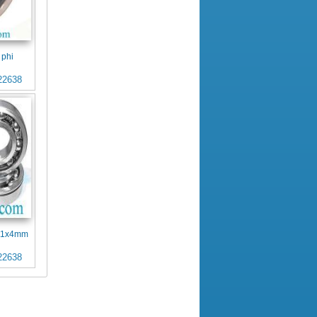
 phi
22638
x11x4mm
22638