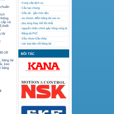
- Cung cấp dịch vụ
 chuẩn
- Cấu tạo chung
- Gầu tải - gầu múc liệu
ích
nhông
- ưu nhược điểm băng tải cao su
o cấp và
- phụ tùng thay thế tốt nhất
ế
,
thiết
- nguyên nhân chính gây hỏng vòng bi
i
 tải
- Băng tải PVC
- Gầu nhưa-Gầu thép
c
- các loại dán nối băng tải
140-1R
ĐỐI TÁC
,
băng tải
ải
,
keo
i băng
i