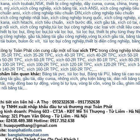
 kana
,
xích tsubaki
,
NSK
,
thiết bị công nghiệp
,
dây curoa
,
curoa
,
china
,
trung
t
,
mỹ
,
xích
,
xích công nghiệp
,
xích băng tải
,
xích ANSI
,
xích công nghiệp tiêu
 chuẩn ansi
,
xích công nghiệp tiêu chuẩn DIN
,
xích công nghiệp tiêu chuẩn
,
xích công nghiệp nhật bản
,
xích công nghiệp trung quốc
,
xích công nghiệp
,
x
 kana,
xich hitachi
,
xích tiêu chuẩn
,
xich bước đôi
,
xich gầu tải
,
xích có tai
,
p nối xich
,
xích công nghiệp
,
túi lọc bụi công nghiệp các loại với chất liệu ca
thiết bị lọc bụi
,
lồng lọc bụi
,
túi vải lọc bụi
,
túi lọc bụi
,
thiết bị phụ tùng thay th
ng công nghiệp,
gầu tải
,
băng tải gầu công nghiệp
,
vòng bi
,
xích gầu tải
,
băng tả
tải bulon
,
bulon ốc vít
,
túi lọc bụi công nghiệp
,
thiết bị điện công nghiệp
,
băng
công ty Toàn Phát còn cung cấp một số loại
xích TPC
trong công nghiệp khá
h 35-1R TPC
,
xích 35-2R TPC
,
xích 40-1R TPC
,
xích 40-2R TPC
,
xích 50-1R
h 50-2R TPC
,
xích 60-1R TPC
,
xích 60-2R TPC
,
xích 80-1R TPC
,
xích 80-2R
h 100-1R TPC
,
xích 100-2R TPC
,
xích 120-1R TPC
,
xích 120-2R TPC
,
xích 
h 140-2R TPC
,
xích 160-1R TPC
,
xích 160-2R TPC
,...
phẩm liên quan khác:
Băng tải pvc
,
túi lọc bụi
,
Băng tải PU
,
băng tải cao su
ăng tải gầu
,
gầu tải
,
dây curoa
,
nhông xích
,
phụ kiện băng tải
,
dán nối băng t
tải
,
máy đóng bao tự động
,
vòng bi tự lựa
,
vòng bi côn
,
vòng bi cầu
,
ghim nố
 nối băng tải
,...
i tiết xin liên hệ - A
Thọ
:
0932322638
- 0917352638
 TNHH xuất nhập khẩu đầu tư và thương mại Toàn Phát
nh doanh: Phòng 603 - CT3A - KĐT Mễ Trì Thượng - Từ Liêm - Hà Nộ
g: 321 Phạm Văn Đồng - Từ Liêm - Hà Nội
02438.489.388 Hotline: 0917.352.638
huaquyetthang@gmail.com
ite:
toanphatinfo.com
te:
bangtaitoanphat.com
ân Thành Cảm Ơn Quý Khách !