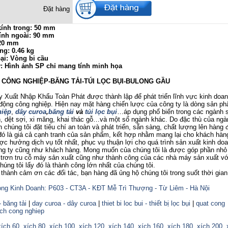
Đặt hàng
ính trong: 50 mm
ính ngoài: 90 mm
 20 mm
ng: 0.46 kg
ại: Vòng bi cầu
ý: Hình ảnh SP chỉ mang tính minh họa
Ị CÔNG NGHIỆP-BĂNG TẢI-TÚI LỌC BỤI-BULONG GẦU
uất Nhập Khẩu Toàn Phát được thành lập để phát triển lĩnh vực kinh doanh
 động công nghiệp. Hiện nay mặt hàng chiến lược của công ty là dòng sản p
iệp
,
dây curoa
,
băng tải
và
túi lọc bụi
…áp dụng phổ biến trong các ngành 
 dệt sợi, xi măng, khai thác gỗ…và một số ngành khác. Do đặc thù của ngà
 chúng tôi đặt tiêu chí an toàn và phát triển, sẵn sàng, chất lượng lên hàng đ
ó là giá cả cạnh tranh của sản phẩm, kết hợp nhằm mang lại cho khách hàng
c hưởng dịch vụ tốt nhất, phục vụ thuận lợi cho quá trình sản xuất kinh do
ông ty cũng như khách hàng. Mong muốn của chúng tôi là được góp phần nhỏ
trơn tru cỗ máy sản xuất cũng như thành công của các nhà máy sản xuất v
úng tôi lấy đó là thành công lớn nhất của chúng tôi.
nh cảm ơn các đối tác, bạn hàng đã ủng hộ chúng tôi trong suốt thời gian
ng Kinh Doanh: P603 - CT3A - KĐT Mễ Trì Thượng - Từ Liêm - Hà Nội
- băng tải
|
day curoa - dây curoa
|
thiet bi loc bui - thiết bị lọc bụi
|
quat cong
ich cong nghiep
xích 60
,
xích 80
,
xích 100
,
xích 120
,
xích 140
,
xích 160,
xích 180
,
xích 200
,