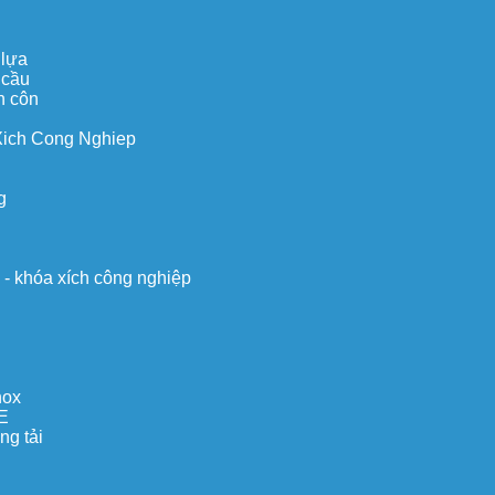
 lựa
 cầu
n côn
Xich Cong Nghiep
g
o - khóa xích công nghiệp
nox
E
ng tải