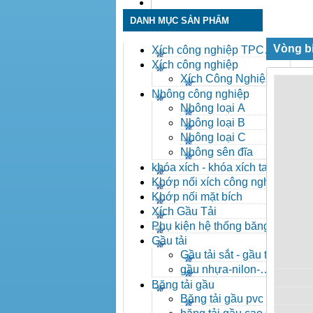
Liên hệ
DANH MỤC SẢN PHẨM
Vòng bi
Xích công nghiệp TPC
Toàn Phát
Xích công nghiệp
Xích Công Nghiệp -
Xich Cong Nghiep
Nhông công nghiệp
Nhông loại A
Nhông loại B
Nhông loại C
Nhông sên đĩa
khóa xích - khóa xích tai eo
- khóa xích công nghiệp
Khớp nối xích công nghiệp
Khớp nối mặt bích
Xích Gầu Tải
Phụ kiện hệ thống băng tải
Gầu tải
Gầu tải sắt - gầu tải
inox
gầu nhựa-nilon-
HDPE
Băng tải gầu
Băng tải gầu pvc