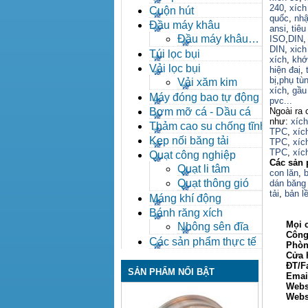
240
,
xích
Cuộn hút
quốc
,
nhậ
Đầu máy khâu
ansi
,
tiêu
Đầu máy khâu
ISO
,
DIN
DIN
,
xich
Bafang
Túi lọc bụi
xích
,
khớ
Vải lọc bụi
hiện đaị
,
bị
,
phụ tù
Vải xăm kim
xích
,
gầu 
Máy đóng bao tự động
pvc...
Bơm mỡ cá - Dầu cá
Ngoài ra 
như:
xíc
Thảm cao su chống tĩnh
TPC
,
xíc
điện
Kẹp nối băng tải
TPC
,
xíc
TPC
,
xíc
Quạt công nghiệp
Các sản 
Quạt li tâm
con lăn
,
b
Quạt thông gió
dán băng 
tải
,
bản lề
Máng khí động
Bánh răng xích
Mọi ch
Nhông sên đĩa
Công ty
Các sản phẩm thực tế
Phòng ki
Cửa hàn
ĐT/Fax: 
SẢN PHẨM NỔI BẬT
Email: 
Webs
Websi
Xin Ch