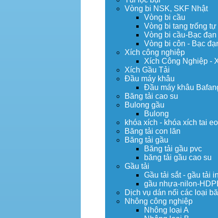
Vòng bi NSK, SKF Nhật
Vòng bi cầu
Vòng bi tang trống tự
Vòng bi cầu-Bạc đạn
Vòng bi côn - Bạc đạ
Xích công nghiệp
Xích Công Nghiệp - 
Xích Gầu Tải
Đầu máy khâu
Đầu máy khâu Bafan
Băng tải cao su
Bulong gầu
Bulong
khóa xích - khóa xích tai e
Băng tải con lăn
Băng tải gầu
Băng tải gầu pvc
băng tải gầu cao su
Gầu tải
Gầu tải sắt - gầu tải i
gầu nhựa-nilon-HDP
Dịch vụ dán nối các loại bă
Nhông công nghiệp
Nhông loại A