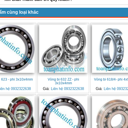
ẩm cùng loại khác
i 623 - phi 3x10x4mm
Vòng bi 632 ZZ - phi
Vòng bi 618/4- phi 
3x10x4mm
iên hệ 0932322638
Giá:
Liên hệ 0932322638
Giá:
Liên hệ 09323