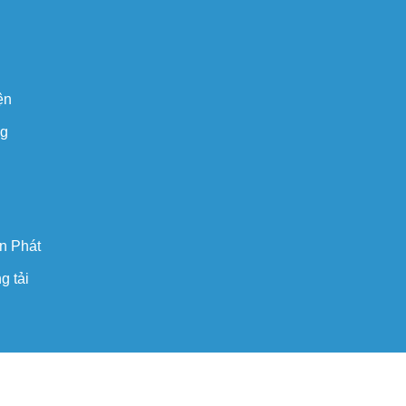
ện
ng
n Phát
g tải