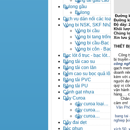
băng tải gầu cao su
Bulong gầu
Bulong
Đường k
Dịch vụ dán nối các loại
Đường k
băng tải
Vòng bi NSK, SKF Nhật
Độ dày:
Khối lượ
Vòng bi cầu
Chủng lo
Vòng bi tang trống tự
Xin lưu 
lựa
Vòng bi cầu-Bạc đạn
THIẾT B
cầu
Vòng bi côn - Bạc
đạn côn
Bạc lót ổ trục - bạc lót
Công ty X
bị truyền
nhông
Băng tải cao su
công ngh
Băng tải con lăn
gạch men,
doanh nên
Đệm cao su bọc quả lô
kèm với đ
băng tải
Băng tải PVC
người đượ
Băng tải PU
quý vị c
vận hành 
Cánh gạt nhựa
hàng…. ch
Dây Curoa
Chân thà
cảm ơn!
dây curoa loại
Văn Phò
A,B,C,D,E
dây curoa
SPZ,SPA,SPB,SPC
dây curoa
bang tai 
nghiep
|
x
XPZ,XPA,XPB,XPC
Dây đai dẹt
Béc phun
xích 50
,