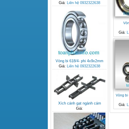
Giá:
Liên hệ 0932322638
Vòn
Giá:
L
Vòng bi 618/4- phi 4x9x2mm
Giá:
Liên hệ 0932322638
Vòng bi
Xích cánh gạt ngành cám
Giá:
L
Giá: