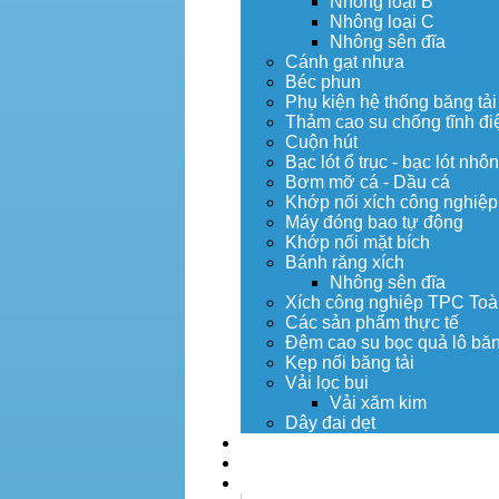
Nhông loại B
Nhông loại C
Nhông sên đĩa
Cánh gạt nhựa
Béc phun
Phụ kiện hệ thống băng tải
Thảm cao su chống tĩnh đi
Cuộn hút
Bạc lót ổ trục - bạc lót nhô
Bơm mỡ cá - Dầu cá
Khớp nối xích công nghiệp
Máy đóng bao tự động
Khớp nối mặt bích
Bánh răng xích
Nhông sên đĩa
Xích công nghiệp TPC Toà
Các sản phẩm thực tế
Đệm cao su bọc quả lô băn
Kẹp nối băng tải
Vải lọc bụi
Vải xăm kim
Dây đai dẹt
Dịch vụ
Tuyển dụng
Tin tức