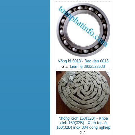
Vòng bi 6013 - Bạc đạn 6013
Giá:
Liên hệ 0932322638
Nhông xích 160(32B) - Khóa
xích 160(32B) - Xích tai gá
160(32B) inox 304 công nghiệp
Giá: