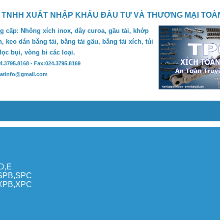
 TNHH XUẤT NHẬP KHẨU ĐẦU TƯ VÀ THƯƠNG MẠI TOÀ
 cấp: Nhông xích inox, dây curoa, gầu tải, khớp
, keo dán băng tải, băng tải gầu, băng tải xích, túi
 lọc bụi, vòng bi các loại.
24.3795.8168 - Fax:024.3795.8169
hatinfo@gmail.com
,D,E
,SPB,SPC
,XPB,XPC