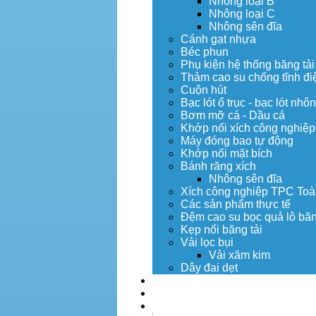
Nhông loại B
Nhông loại C
Nhông sên đĩa
Cánh gạt nhựa
Béc phun
Phụ kiện hệ thống băng tải
Thảm cao su chống tĩnh đi
Cuộn hút
Bạc lót ổ trục - bạc lót nhô
Bơm mỡ cá - Dầu cá
Khớp nối xích công nghiệp
Máy đóng bao tự động
Khớp nối mặt bích
Bánh răng xích
Nhông sên đĩa
Xích công nghiệp TPC Toà
Các sản phẩm thực tế
Đệm cao su bọc quả lô băn
Kẹp nối băng tải
Vải lọc bụi
Vải xăm kim
Dây đai dẹt
Dịch vụ
Tuyển dụng
Tin tức