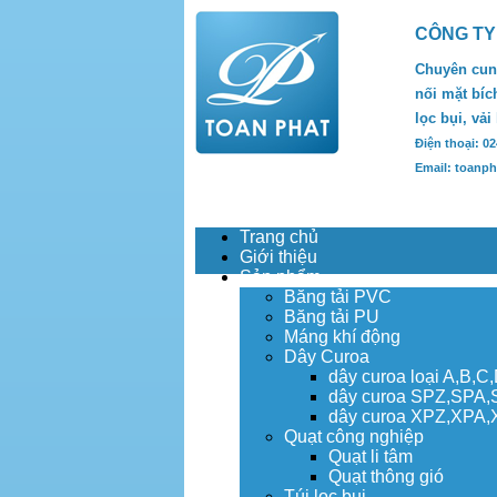
CÔNG TY
Chuyên cung
nối mặt bích
lọc bụi, vải
Điện thoại: 0
Email: toanp
Trang chủ
Giới thiệu
Sản phẩm
Băng tải PVC
Băng tải PU
Máng khí động
Dây Curoa
dây curoa loại A,B,C
dây curoa SPZ,SPA
dây curoa XPZ,XPA
Quạt công nghiệp
Quạt li tâm
Quạt thông gió
Túi lọc bụi