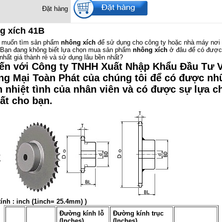
Đặt hàng
g xích 41B
 muốn tìm sản phẩm
nhông xích
để sử dụng cho công ty hoặc nhà máy nơi
?Bạn đang không biết lựa chọn mua sản phẩm
nhông xích
ở đâu để có được
nhất giá thành rẻ và sử dụng lâu bền nhất?
ến với Công ty TNHH Xuất Nhập Khẩu Đầu Tư 
g Mại Toàn Phát của chúng tôi để có được n
n nhiệt tình của nhân viên và có được sự lựa c
hất cho bạn.
tính : inch (1inch= 25.4mm) )
Đường kính lỗ
Đường kính trục
(Inches)
(Inches)