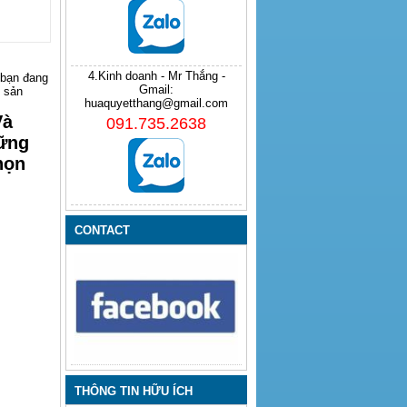
4.Kinh doanh - Mr Thắng -
 bạn đang
Gmail:
 sản
huaquyetthang@gmail.com
Và
091.735.2638
hững
họn
CONTACT
THÔNG TIN HỮU ÍCH