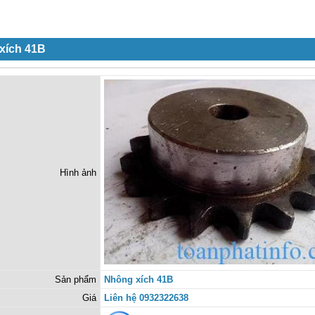
xích 41B
Hình ảnh
Sản phẩm
Nhông xích 41B
Giá
Liên hệ 0932322638