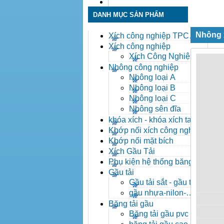
Liên hệ
DANH MỤC SẢN PHẨM
Nhông 
Xích công nghiệp TPC
Toàn Phát
Xích công nghiệp
Xích Công Nghiệp -
Xich Cong Nghiep
Nhông công nghiệp
Nhông loại A
Nhông loại B
Nhông loại C
Nhông sên đĩa
khóa xích - khóa xích tai eo
- khóa xích công nghiệp
Khớp nối xích công nghiệp
Khớp nối mặt bích
Xích Gầu Tải
Phụ kiện hệ thống băng tải
Gầu tải
Gầu tải sắt - gầu tải
inox
gầu nhựa-nilon-
HDPE
Băng tải gầu
Băng tải gầu pvc