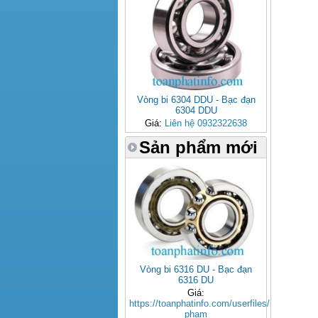
Vòng bi 6304 DDU - Bạc đạn
6304 DDU
Giá:
Liên hệ 0932322638
Sản phẩm mới
Vòng bi 6316 DU - Bạc đạn
6316 DU
Giá:
https://toanphatinfo.com/userfiles/images/san
pham