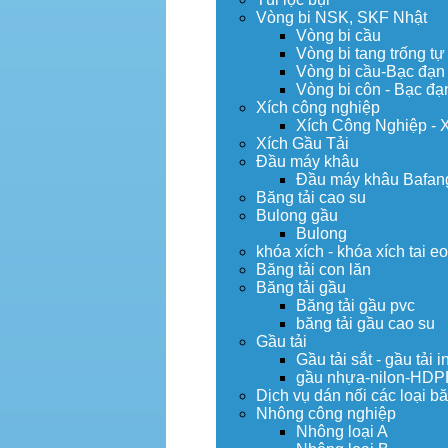
Vòng bi NSK, SKF Nhật
Vòng bi cầu
Vòng bi tang trống tự
Vòng bi cầu-Bạc đạn
Vòng bi côn - Bạc đạ
Xích công nghiệp
Xích Công Nghiệp - 
Xích Gầu Tải
Đầu máy khâu
Đầu máy khâu Bafan
Băng tải cao su
Bulong gầu
Bulong
khóa xích - khóa xích tai e
Băng tải con lăn
Băng tải gầu
Băng tải gầu pvc
băng tải gầu cao su
Gầu tải
Gầu tải sắt - gầu tải i
gầu nhựa-nilon-HDP
Dịch vụ dán nối các loại bă
Nhông công nghiệp
Nhông loại A