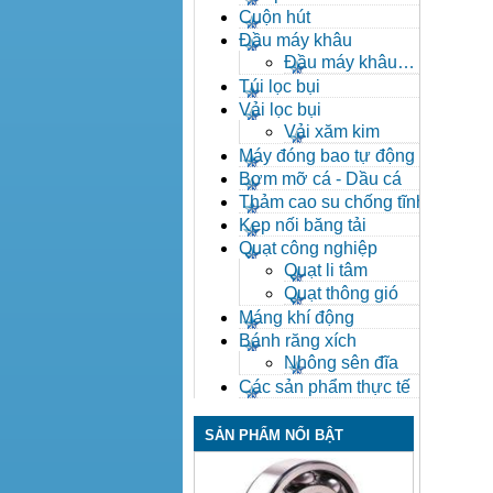
Cuộn hút
Đầu máy khâu
Đầu máy khâu
Bafang
Túi lọc bụi
Vải lọc bụi
Vải xăm kim
Máy đóng bao tự động
Bơm mỡ cá - Dầu cá
Thảm cao su chống tĩnh
điện
Kẹp nối băng tải
Quạt công nghiệp
Quạt li tâm
Quạt thông gió
Máng khí động
Bánh răng xích
Nhông sên đĩa
Các sản phẩm thực tế
SẢN PHẨM NỔI BẬT