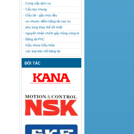
- Cung cấp dịch vụ
- Cấu tạo chung
- Gầu tải - gầu múc liệu
- ưu nhược điểm băng tải cao su
- phụ tùng thay thế tốt nhất
- nguyên nhân chính gây hỏng vòng bi
- Băng tải PVC
- Gầu nhưa-Gầu thép
- các loại dán nối băng tải
ĐỐI TÁC