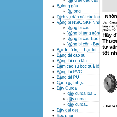
băng tải gầu cao su
Bulong gầu
Bulong
Nhôn
Dịch vụ dán nối các loại
băng tải
Vòng bi NSK, SKF Nhật
Bạn đang
làm việc
Vòng bi cầu
phẩm tốt 
Vòng bi tang trống tự
Hãy đ
lựa
Vòng bi cầu-Bạc đạn
Thươn
cầu
Vòng bi côn - Bạc
tư vấ
đạn côn
Bạc lót ổ trục - bạc lót
tốt n
nhông
Băng tải cao su
Băng tải con lăn
Đệm cao su bọc quả lô
băng tải
Băng tải PVC
Băng tải PU
Cánh gạt nhựa
Dây Curoa
dây curoa loại
A,B,C,D,E
dây curoa
SPZ,SPA,SPB,SPC
dây curoa
(Đơn vị 
XPZ,XPA,XPB,XPC
Dây đai dẹt
Béc phun