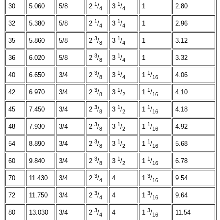
1
1
30
5.060
5/8
1
2.80
2
/
3
/
4
4
1
1
32
5.380
5/8
1
2.96
2
/
3
/
4
4
3
1
35
5.860
5/8
1
3.12
2
/
3
/
8
4
3
1
36
6.020
5/8
1
3.32
2
/
3
/
8
4
3
1
1
40
6.650
3/4
4.06
2
/
3
/
1
/
8
4
16
3
1
1
42
6.970
3/4
4.10
2
/
3
/
1
/
8
2
16
3
1
1
45
7.450
3/4
4.18
2
/
3
/
1
/
8
2
16
3
1
1
48
7.930
3/4
4.92
2
/
3
/
1
/
8
2
16
3
1
1
54
8.890
3/4
5.68
2
/
3
/
1
/
8
2
16
3
1
1
60
9.840
3/4
6.78
2
/
3
/
1
/
8
2
16
3
3
70
11.430
3/4
4
9.54
2
/
1
/
4
16
3
3
72
11.750
3/4
4
9.64
2
/
1
/
4
16
3
3
80
13.030
3/4
4
11.54
2
/
1
/
4
16