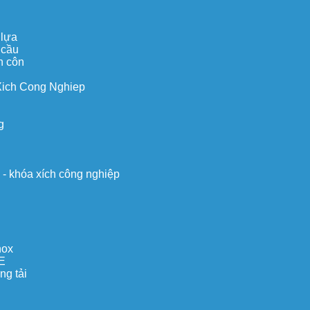
 lựa
 cầu
n côn
Xich Cong Nghiep
g
o - khóa xích công nghiệp
nox
E
ng tải