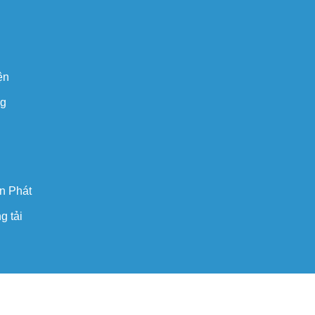
ện
ng
n Phát
g tải