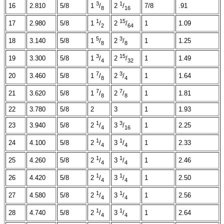
3
1
16
2.810
5/8
7/8
.91
1
/
2
/
8
16
1
15
17
2.980
5/8
1
1.09
1
/
2
/
2
64
5
3
18
3.140
5/8
1
1.25
1
/
2
/
8
8
3
15
19
3.300
5/8
1
1.49
1
/
2
/
4
32
7
3
20
3.460
5/8
1
1.64
1
/
2
/
8
4
7
7
21
3.620
5/8
1
1.81
1
/
2
/
8
8
22
3.780
5/8
2
3
1
1.93
1
3
23
3.940
5/8
1
2.25
2
/
3
/
4
16
1
1
24
4.100
5/8
1
2.33
2
/
3
/
4
4
1
1
25
4.260
5/8
1
2.46
2
/
3
/
4
4
1
1
26
4.420
5/8
1
2.50
2
/
3
/
4
4
1
1
27
4.580
5/8
1
2.56
2
/
3
/
4
4
1
1
28
4.740
5/8
1
2.64
2
/
3
/
-
4
4