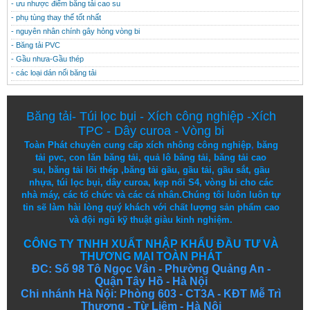
- ưu nhược điểm băng tải cao su
- phụ tùng thay thế tốt nhất
- nguyên nhân chính gây hỏng vòng bi
- Băng tải PVC
- Gầu nhưa-Gầu thép
- các loại dán nối băng tải
Băng tải
-
Túi lọc bụi
-
Xích công nghiệp
-
Xích
TPC
-
Dây curoa
-
Vòng bi
Toàn Phát chuyên cung cấp
xích nhông công nghiệp
,
băng
tải pvc
,
con lăn băng tải
,
quả lô băng tải
,
băng tải cao
su
,
băng tải lõi thép
,
băng tải gầu
,
gầu tải
,
gầu sắt
,
gầu
nhựa
,
túi lọc bụi
, dây curoa,
kẹp nối S4
,
vòng bi
cho các
nhà máy, các tổ chức và các cá nhân.
Chúng tôi
luôn luôn
tự
tin
sẽ
làm
hài lòng
quý khách
với
chất lượng
sản
phẩm
cao
và
đội ngũ
kỹ thuật
giàu kinh nghiệm.
CÔNG TY TNHH XUẤT NHẬP KHẨU ĐẦU TƯ VÀ
THƯƠNG MẠI TOÀN PHÁT
ĐC: Số 98 Tô Ngọc Vân - Phường Quảng An -
Quận Tây Hồ - Hà Nội
Chi nhánh Hà Nội: Phòng 603 - CT3A - KĐT Mễ Trì
Thượng - Từ Liêm - Hà Nội