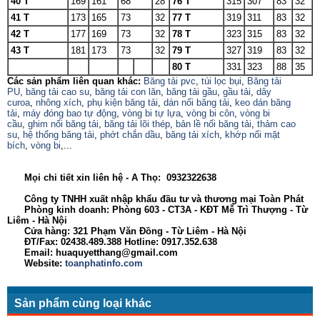
40 T
169
161
68
28
76 T
315
307
83
32
41 T
173
165
73
32
77 T
319
311
83
32
42 T
177
169
73
32
78 T
323
315
83
32
43 T
181
173
73
32
79 T
327
319
83
32
80 T
331
323
88
35
Các sản phẩm liên quan khác:
Băng tải pvc
,
túi lọc bụi
,
Băng tải
PU
,
băng tải cao su
,
băng tải con lăn
,
băng tải gầu
,
gầu tải
,
dây
curoa
,
nhông xích
,
phụ kiện băng tải
,
dán nối băng tải
,
keo dán băng
tải
,
máy đóng bao tự động
,
vòng bi tự lựa
,
vòng bi côn
,
vòng bi
cầu
,
ghim nối băng tải
,
băng tải lõi thép
,
bản lề nối băng tải
,
thảm cao
su
,
hệ thống băng tải
,
phớt chắn dầu
,
băng tải xích
,
khớp nối mặt
bích
,
vòng bi
,...
Mọi chi tiết xin liên hệ - A Thọ: 0932322638
Công ty TNHH xuất nhập khẩu đầu tư và thương mại Toàn Phát
Phòng kinh doanh: Phòng 603 - CT3A - KĐT Mễ Trì Thượng - Từ
Liêm - Hà Nội
Cửa hàng: 321 Phạm Văn Đồng - Từ Liêm - Hà Nội
ĐT/Fax: 02438.489.388 Hotline: 0917.352.638
Email: huaquyetthang@gmail.com
Website:
toanphatinfo.com
Sản phẩm cùng loại khác