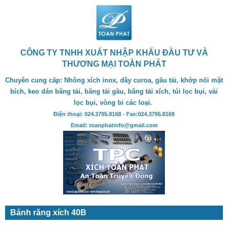
CÔNG TY TNHH XUẤT NHẬP KHẨU ĐẦU TƯ VÀ
THƯƠNG MẠI TOÀN PHÁT
Chuyên cung cấp: Nhông xích inox, dây curoa, gầu tải, khớp nối mặt
bích, keo dán băng tải, băng tải gầu, băng tải xích, túi lọc bụi, vải
lọc bụi, vòng bi các loại.
Điện thoại: 024.3795.8168 - Fax:024.3795.8169
Email: toanphatinfo@gmail.com
Bánh răng xích 40B