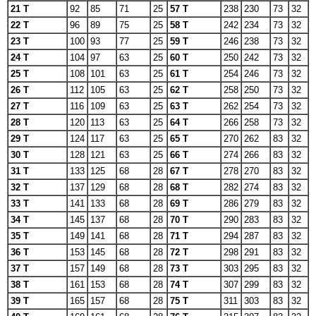
21 T
92
85
71
25
57 T
238
230
73
32
22 T
96
89
75
25
58 T
242
234
73
32
23 T
100
93
77
25
59 T
246
238
73
32
24 T
104
97
63
25
60 T
250
242
73
32
25 T
108
101
63
25
61 T
254
246
73
32
26 T
112
105
63
25
62 T
258
250
73
32
27 T
116
109
63
25
63 T
262
254
73
32
28 T
120
113
63
25
64 T
266
258
73
32
29 T
124
117
63
25
65 T
270
262
83
32
30 T
128
121
63
25
66 T
274
266
83
32
31 T
133
125
68
28
67 T
278
270
83
32
32 T
137
129
68
28
68 T
282
274
83
32
33 T
141
133
68
28
69 T
286
279
83
32
34 T
145
137
68
28
70 T
290
283
83
32
35 T
149
141
68
28
71 T
294
287
83
32
36 T
153
145
68
28
72 T
298
291
83
32
37 T
157
149
68
28
73 T
303
295
83
32
38 T
161
153
68
28
74 T
307
299
83
32
39 T
165
157
68
28
75 T
311
303
83
32