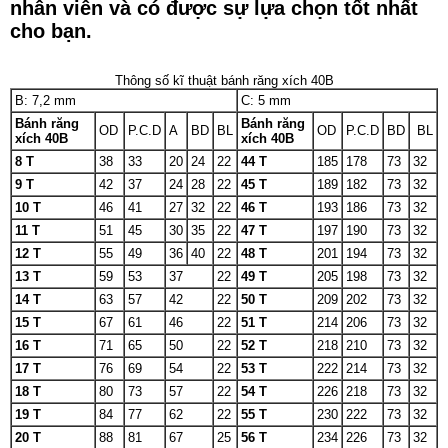
nhân viên và có được sự lựa chọn tốt nhất
cho bạn.
Thông số kĩ thuật bánh răng xích 40B
B: 7,2 mm
C: 5 mm
Bánh răng
Bánh răng
OD
P.C.D
A
BD
BL
OD
P.C.D
BD
BL
xích 40B
xích 40B
8 T
38
33
20
24
22
44 T
185
178
73
32
9 T
42
37
24
28
22
45 T
189
182
73
32
10 T
46
41
27
32
22
46 T
193
186
73
32
11 T
51
45
30
35
22
47 T
197
190
73
32
12 T
55
49
36
40
22
48 T
201
194
73
32
13 T
59
53
37
22
49 T
205
198
73
32
14 T
63
57
42
22
50 T
209
202
73
32
15 T
67
61
46
22
51 T
214
206
73
32
16 T
71
65
50
22
52 T
218
210
73
32
17 T
76
69
54
22
53 T
222
214
73
32
18 T
80
73
57
22
54 T
226
218
73
32
19 T
84
77
62
22
55 T
230
222
73
32
20 T
88
81
67
25
56 T
234
226
73
32