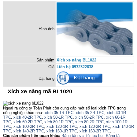
Hình ảnh
Sản phẩm
Xích xe nâng BL1022
Giá
Liên hệ 0932322638
Đặt hàng
Xích xe nâng mã BL1020
Ngoài ra công ty Toàn Phát còn cung cấp một số loại
xích TPC
trong
công nghiệp khác như:
xích 35-1R TPC
,
xích 35-2R TPC
,
xích 40-1R
TPC
,
xích 40-2R TPC
,
xích 50-1R TPC
,
xích 50-2R TPC
,
xích 60-1R
TPC
,
xích 60-2R TPC
,
xích 80-1R TPC
,
xích 80-2R TPC
,
xích 100-1R
TPC
,
xích 100-2R TPC
,
xích 120-1R TPC
,
xích 120-2R TPC
,
xích 140-1R
TPC
,
xích 140-2R TPC
,
xích 160-1R TPC
,
xích 160-2R TPC
,...
Các sản phẩm liên quan khác:
Băng tải pvc
,
túi lọc bụi
,
Băng tải