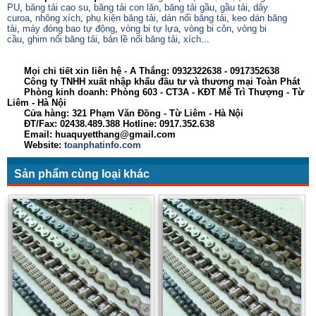
PU
,
băng tải cao su
,
băng tải con lăn
,
băng tải gầu
,
gầu tải
,
dây
curoa
,
nhông xích
,
phụ kiện băng tải
,
dán nối băng tải
,
keo dán băng
tải
,
máy đóng bao tự động
,
vòng bi tự lựa
,
vòng bi côn
,
vòng bi
cầu
,
ghim nối băng tải
,
bản lề nối băng tải
,
xích
...
Mọi chi tiết xin liên hệ - A Thắng:
0932322638
- 0917352638
Công ty TNHH xuất nhập khẩu đầu tư và thương mại Toàn Phát
Phòng kinh doanh: Phòng 603 - CT3A - KĐT Mễ Trì Thượng - Từ
Liêm - Hà Nội
Cửa hàng: 321 Phạm Văn Đồng - Từ Liêm - Hà Nội
ĐT/Fax: 02438.489.388 Hotline: 0917.352.638
Email: huaquyetthang@gmail.com
Website:
toanphatinfo.com
Sản phẩm cùng loại khác