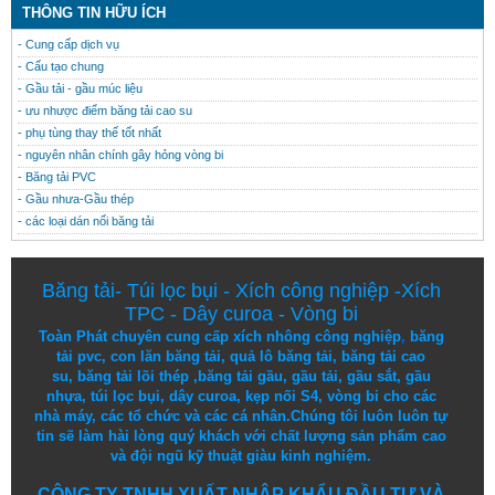
THÔNG TIN HỮU ÍCH
- Cung cấp dịch vụ
- Cấu tạo chung
- Gầu tải - gầu múc liệu
- ưu nhược điểm băng tải cao su
- phụ tùng thay thế tốt nhất
- nguyên nhân chính gây hỏng vòng bi
- Băng tải PVC
- Gầu nhưa-Gầu thép
- các loại dán nối băng tải
Băng tải
-
Túi lọc bụi
-
Xích công nghiệp
-
Xích
TPC
-
Dây curoa
-
Vòng bi
Toàn Phát chuyên cung cấp
xích nhông công nghiệp
,
băng
tải pvc
,
con lăn băng tải
,
quả lô băng tải
,
băng tải cao
su
,
băng tải lõi thép
,
băng tải gầu
,
gầu tải
,
gầu sắt
,
gầu
nhựa
,
túi lọc bụi
, dây curoa,
kẹp nối S4
,
vòng bi
cho các
nhà máy, các tổ chức và các cá nhân.
Chúng tôi
luôn luôn
tự
tin
sẽ
làm
hài lòng
quý khách
với
chất lượng
sản
phẩm
cao
và
đội ngũ
kỹ thuật
giàu kinh nghiệm.
CÔNG TY TNHH XUẤT NHẬP KHẨU ĐẦU TƯ VÀ