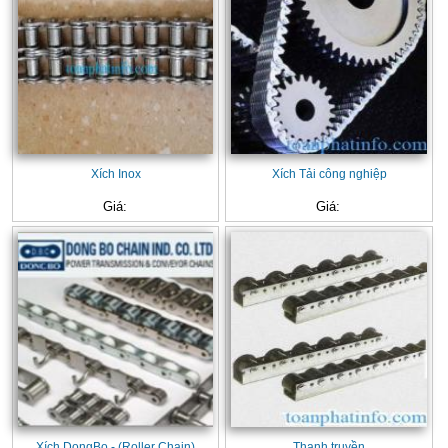
Xích Inox
Xích Tải công nghiệp
Giá:
Giá:
Xích DongBo - (Roller Chain)
Thanh truyền