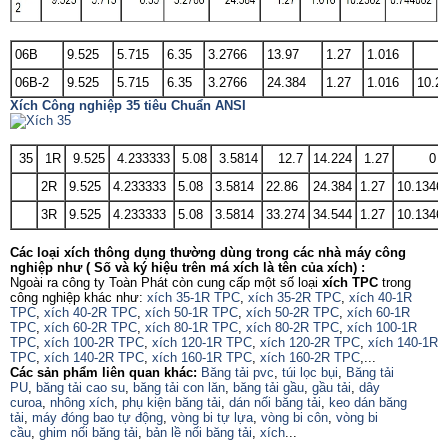
06B
9.525
5.715
6.35
3.2766
13.97
1.27
1.016
06B-2
9.525
5.715
6.35
3.2766
24.384
1.27
1.016
10.2
Xích Công nghiệp 35 tiêu Chuẩn ANSI
35
1R
9.525
4.233333
5.08
3.5814
12.7
14.224
1.27
0
2R
9.525
4.233333
5.08
3.5814
22.86
24.384
1.27
10.1346
3R
9.525
4.233333
5.08
3.5814
33.274
34.544
1.27
10.1346
Các loại xích thông dụng thường dùng trong các nhà máy công
nghiệp như ( Số và ký hiệu trên má xích là tên của xích) :
Ngoài ra công ty Toàn Phát còn cung cấp một số loại
xích TPC
trong
công nghiệp khác như:
xích 35-1R TPC
,
xích 35-2R TPC
,
xích 40-1R
TPC
,
xích 40-2R TPC
,
xích 50-1R TPC
,
xích 50-2R TPC
,
xích 60-1R
TPC
,
xích 60-2R TPC
,
xích 80-1R TPC
,
xích 80-2R TPC
,
xích 100-1R
TPC
,
xích 100-2R TPC
,
xích 120-1R TPC
,
xích 120-2R TPC
,
xích 140-1R
TPC
,
xích 140-2R TPC
,
xích 160-1R TPC
,
xích 160-2R TPC
,...
Các sản phẩm liên quan khác:
Băng tải pvc
,
túi lọc bụi
,
Băng tải
PU
,
băng tải cao su
,
băng tải con lăn
,
băng tải gầu
,
gầu tải
,
dây
curoa
,
nhông xích
,
phụ kiện băng tải
,
dán nối băng tải
,
keo dán băng
tải
,
máy đóng bao tự động
,
vòng bi tự lựa
,
vòng bi côn
,
vòng bi
cầu
,
ghim nối băng tải
,
bản lề nối băng tải
,
xích
...