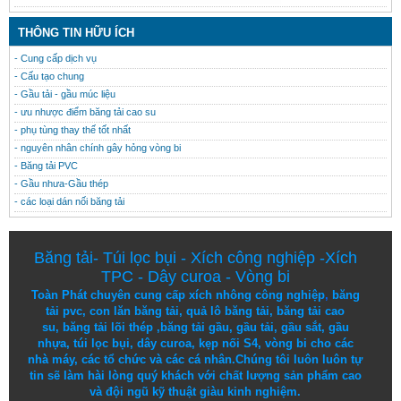
THÔNG TIN HỮU ÍCH
- Cung cấp dịch vụ
- Cấu tạo chung
- Gầu tải - gầu múc liệu
- ưu nhược điểm băng tải cao su
- phụ tùng thay thế tốt nhất
- nguyên nhân chính gây hỏng vòng bi
- Băng tải PVC
- Gầu nhưa-Gầu thép
- các loại dán nối băng tải
Băng tải
-
Túi lọc bụi
-
Xích công nghiệp
-
Xích
TPC
-
Dây curoa
-
Vòng bi
Toàn Phát chuyên cung cấp
xích nhông công nghiệp
,
băng
tải pvc
,
con lăn băng tải
,
quả lô băng tải
,
băng tải cao
su
,
băng tải lõi thép
,
băng tải gầu
,
gầu tải
,
gầu sắt
,
gầu
nhựa
,
túi lọc bụi
, dây curoa,
kẹp nối S4
,
vòng bi
cho các
nhà máy, các tổ chức và các cá nhân.
Chúng tôi
luôn luôn
tự
tin
sẽ
làm
hài lòng
quý khách
với
chất lượng
sản
phẩm
cao
và
đội ngũ
kỹ thuật
giàu kinh nghiệm.