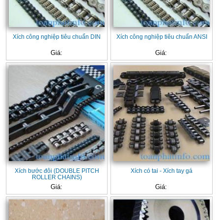
Xích công nghiệp tiêu chuẩn DIN
Xích công nghiệp tiêu chuẩn ANSI
Giá:
Giá:
Xích bước đôi (DOUBLE PITCH
Xích có tai - Xích tay gá
ROLLER CHAINS)
Giá:
Giá: