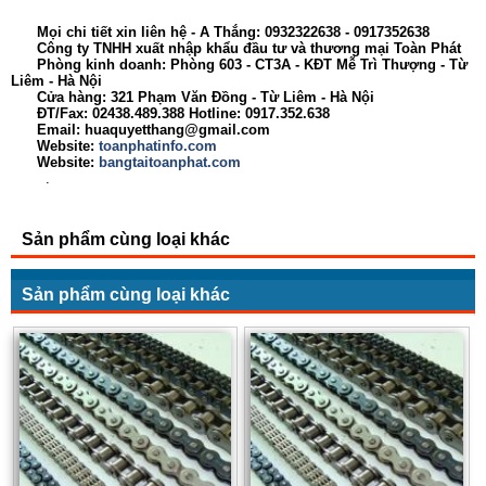
Mọi chi tiết xin liên hệ - A Thắng:
0932322638
- 0917352638
Công ty TNHH xuất nhập khẩu đầu tư và thương mại Toàn Phát
Phòng kinh doanh: Phòng 603 - CT3A - KĐT Mễ Trì Thượng - Từ
Liêm - Hà Nội
Cửa hàng: 321 Phạm Văn Đồng - Từ Liêm - Hà Nội
ĐT/Fax: 02438.489.388 Hotline: 0917.352.638
Email: huaquyetthang@gmail.com
Website:
toanphatinfo.com
Website:
bangtaitoanphat.com
.
Sản phẩm cùng loại khác
Sản phẩm cùng loại khác