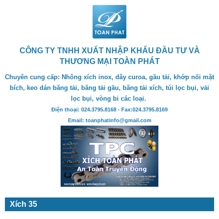
CÔNG TY TNHH XUẤT NHẬP KHẨU ĐẦU TƯ VÀ
THƯƠNG MẠI TOÀN PHÁT
Chuyên cung cấp: Nhông xích inox, dây curoa, gầu tải, khớp nối mặt
bích, keo dán băng tải, băng tải gầu, băng tải xích, túi lọc bụi, vải
lọc bụi, vòng bi các loại.
Điện thoại: 024.3795.8168 - Fax:024.3795.8169
Email: toanphatinfo@gmail.com
Xích 35