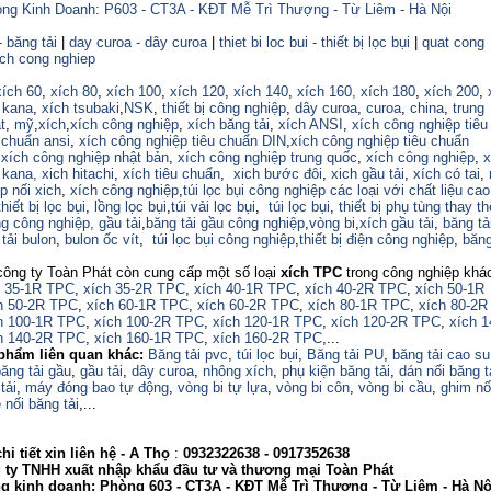
ng Kinh Doanh: P603 - CT3A - KĐT Mễ Trì Thượng - Từ Liêm - Hà Nội
- băng tải
|
day curoa - dây curoa
|
thiet bi loc bui - thiết bị lọc bụi
|
quat cong
ich cong nghiep
xích 60
,
xích 80
,
xích 100
,
xích 120
,
xích 140
,
xích 160,
xích 180
,
xích 200
,
 kana
,
xích tsubaki
,
NSK
,
thiết bị công nghiệp
,
dây curoa
,
curoa
,
china
,
trung
t
,
mỹ
,
xích
,
xích công nghiệp
,
xích băng tải
,
xích ANSI
,
xích công nghiệp tiêu
 chuẩn ansi
,
xích công nghiệp tiêu chuẩn DIN
,
xích công nghiệp tiêu chuẩn
,
xích công nghiệp nhật bản
,
xích công nghiệp trung quốc
,
xích công nghiệp
,
x
 kana,
xich hitachi
,
xích tiêu chuẩn
,
xich bước đôi
,
xich gầu tải
,
xích có tai
,
p nối xich
,
xích công nghiệp
,
túi lọc bụi công nghiệp các loại với chất liệu ca
thiết bị lọc bụi
,
lồng lọc bụi
,
túi vải lọc bụi
,
túi lọc bụi
,
thiết bị phụ tùng thay th
ng công nghiệp,
gầu tải
,
băng tải gầu công nghiệp
,
vòng bi
,
xích gầu tải
,
băng tả
tải bulon
,
bulon ốc vít
,
túi lọc bụi công nghiệp
,
thiết bị điện công nghiệp
,
băng
công ty Toàn Phát còn cung cấp một số loại
xích TPC
trong công nghiệp khá
h 35-1R TPC
,
xích 35-2R TPC
,
xích 40-1R TPC
,
xích 40-2R TPC
,
xích 50-1R
h 50-2R TPC
,
xích 60-1R TPC
,
xích 60-2R TPC
,
xích 80-1R TPC
,
xích 80-2R
h 100-1R TPC
,
xích 100-2R TPC
,
xích 120-1R TPC
,
xích 120-2R TPC
,
xích 
h 140-2R TPC
,
xích 160-1R TPC
,
xích 160-2R TPC
,...
phẩm liên quan khác:
Băng tải pvc
,
túi lọc bụi
,
Băng tải PU
,
băng tải cao su
ăng tải gầu
,
gầu tải
,
dây curoa
,
nhông xích
,
phụ kiện băng tải
,
dán nối băng t
tải
,
máy đóng bao tự động
,
vòng bi tự lựa
,
vòng bi côn
,
vòng bi cầu
,
ghim nố
 nối băng tải
,...
i tiết xin liên hệ -
A
Thọ
:
0932322638
- 0917352638
 TNHH xuất nhập khẩu đầu tư và thương mại Toàn Phát
nh doanh: Phòng 603 - CT3A - KĐT Mễ Trì Thượng - Từ Liêm - Hà Nộ