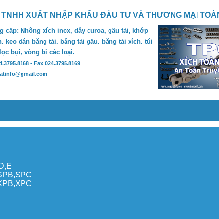
 TNHH XUẤT NHẬP KHẨU ĐẦU TƯ VÀ THƯƠNG MẠI TOÀ
 cấp: Nhông xích inox, dây curoa, gầu tải, khớp
, keo dán băng tải, băng tải gầu, băng tải xích, túi
 lọc bụi, vòng bi các loại.
24.3795.8168 - Fax:024.3795.8169
hatinfo@gmail.com
,D,E
,SPB,SPC
,XPB,XPC