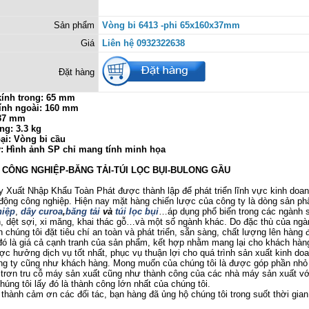
Sản phẩm
Vòng bi 6413 -phi 65x160x37mm
Giá
Liên hệ 0932322638
Đặt hàng
ính trong: 65 mm
ính ngoài: 160 mm
 37 mm
ng: 3.3 kg
ại: Vòng bi cầu
ý: Hình ảnh SP chỉ mang tính minh họa
Ị CÔNG NGHIỆP-BĂNG TẢI-TÚI LỌC BỤI-BULONG GẦU
uất Nhập Khẩu Toàn Phát được thành lập để phát triển lĩnh vực kinh doanh
 động công nghiệp. Hiện nay mặt hàng chiến lược của công ty là dòng sản p
iệp
,
dây curoa
,
băng tải
và
túi lọc bụi
…áp dụng phổ biến trong các ngành 
 dệt sợi, xi măng, khai thác gỗ…và một số ngành khác. Do đặc thù của ngà
 chúng tôi đặt tiêu chí an toàn và phát triển, sẵn sàng, chất lượng lên hàng đ
ó là giá cả cạnh tranh của sản phẩm, kết hợp nhằm mang lại cho khách hàng
c hưởng dịch vụ tốt nhất, phục vụ thuận lợi cho quá trình sản xuất kinh do
ông ty cũng như khách hàng. Mong muốn của chúng tôi là được góp phần nhỏ
trơn tru cỗ máy sản xuất cũng như thành công của các nhà máy sản xuất v
úng tôi lấy đó là thành công lớn nhất của chúng tôi.
nh cảm ơn các đối tác, bạn hàng đã ủng hộ chúng tôi trong suốt thời gian