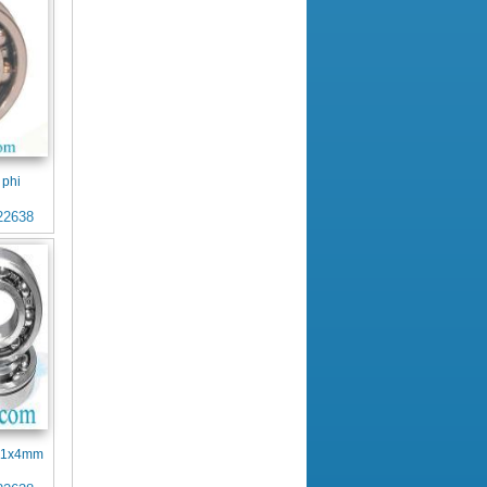
 phi
22638
x11x4mm