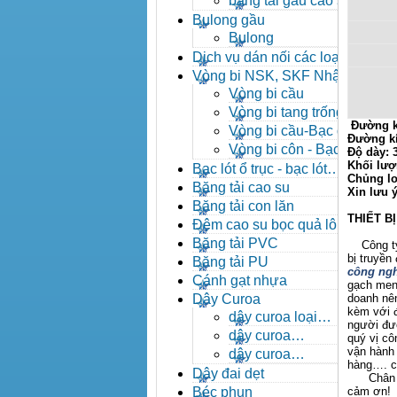
băng tải gầu cao su
Bulong gầu
Bulong
Dịch vụ dán nối các loại
băng tải
Vòng bi NSK, SKF Nhật
Vòng bi cầu
Vòng bi tang trống tự
Đường k
lựa
Vòng bi cầu-Bạc đạn
Đường k
cầu
Vòng bi côn - Bạc
Độ dày:
đạn côn
Khối lượ
Bạc lót ổ trục - bạc lót
Chủng lo
nhông
Băng tải cao su
Xin lưu 
Băng tải con lăn
THIẾT B
Đệm cao su bọc quả lô
băng tải
Băng tải PVC
Công ty X
bị truyền
Băng tải PU
công ngh
Cánh gạt nhựa
gạch men,
Dây Curoa
doanh nên
kèm với đ
dây curoa loại
người đượ
A,B,C,D,E
dây curoa
quý vị c
SPZ,SPA,SPB,SPC
vận hành 
dây curoa
hàng…. ch
XPZ,XPA,XPB,XPC
Dây đai dẹt
Chân thà
Béc phun
cảm ơn!