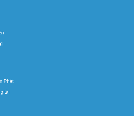
ện
ng
n Phát
g tải