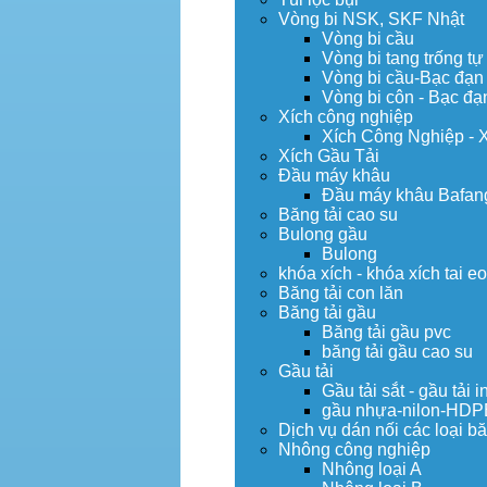
Vòng bi NSK, SKF Nhật
Vòng bi cầu
Vòng bi tang trống tự
Vòng bi cầu-Bạc đạn
Vòng bi côn - Bạc đạ
Xích công nghiệp
Xích Công Nghiệp - 
Xích Gầu Tải
Đầu máy khâu
Đầu máy khâu Bafan
Băng tải cao su
Bulong gầu
Bulong
khóa xích - khóa xích tai e
Băng tải con lăn
Băng tải gầu
Băng tải gầu pvc
băng tải gầu cao su
Gầu tải
Gầu tải sắt - gầu tải i
gầu nhựa-nilon-HDP
Dịch vụ dán nối các loại bă
Nhông công nghiệp
Nhông loại A