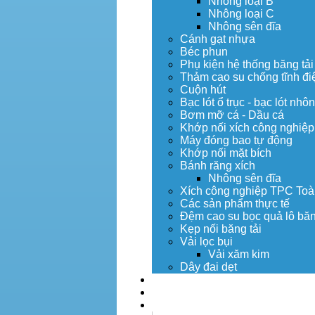
Nhông loại B
Nhông loại C
Nhông sên đĩa
Cánh gạt nhựa
Béc phun
Phụ kiện hệ thống băng tải
Thảm cao su chống tĩnh đi
Cuộn hút
Bạc lót ổ trục - bạc lót nhô
Bơm mỡ cá - Dầu cá
Khớp nối xích công nghiệp
Máy đóng bao tự động
Khớp nối mặt bích
Bánh răng xích
Nhông sên đĩa
Xích công nghiệp TPC Toà
Các sản phẩm thực tế
Đệm cao su bọc quả lô băn
Kẹp nối băng tải
Vải lọc bụi
Vải xăm kim
Dây đai dẹt
Dịch vụ
Tuyển dụng
Tin tức