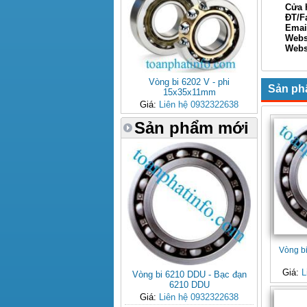
Cửa hàn
ĐT/Fax: 
Email: 
Webs
Websi
Xin Ch
Vòng bi 6202 V - phi
Sản ph
15x35x11mm
Giá:
Liên hệ 0932322638
Sản phẩm mới
Vòng b
Giá:
L
Vòng bi 6210 DDU - Bạc đạn
6210 DDU
Giá:
Liên hệ 0932322638