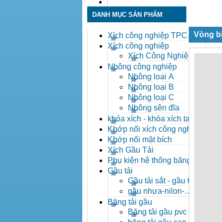
Liên hệ
DANH MỤC SẢN PHẨM
Vòng b
Xích công nghiệp TPC
Toàn Phát
Xích công nghiệp
Xích Công Nghiệp -
Xich Cong Nghiep
Nhông công nghiệp
Nhông loại A
Nhông loại B
Nhông loại C
Nhông sên đĩa
khóa xích - khóa xích tai eo
- khóa xích công nghiệp
Khớp nối xích công nghiệp
Khớp nối mặt bích
Xích Gầu Tải
Phụ kiện hệ thống băng tải
Gầu tải
Gầu tải sắt - gầu tải
inox
gầu nhựa-nilon-
HDPE
Băng tải gầu
Băng tải gầu pvc