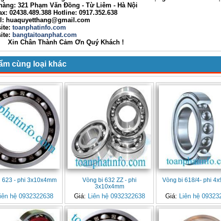
g: 321 Phạm Văn Đồng - Từ Liêm - Hà Nội
02438.489.388 Hotline: 0917.352.638
huaquyetthang@gmail.com
ite:
toanphatinfo.com
te:
bangtaitoanphat.com
ân Thành Cảm Ơn Quý Khách !
ẩm cùng loại khác
i 623 - phi 3x10x4mm
Vòng bi 632 ZZ - phi
Vòng bi 618/4- phi 
3x10x4mm
iên hệ 0932322638
Giá:
Liên hệ 0932322638
Giá:
Liên hệ 09323