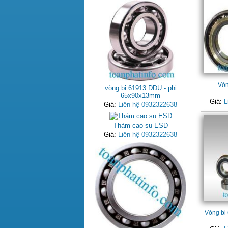
Vòn
vòng bi 61913 DDU - phi
65x90x13mm
Giá:
L
Giá:
Liên hệ 0932322638
Thảm cao su ESD
Giá:
Liên hệ 0932322638
Vòng bi