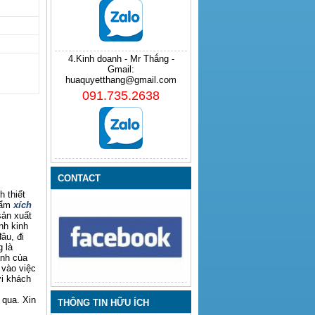
4.Kinh doanh - Mr Thắng -
Gmail:
huaquyetthang@gmail.com
091.735.2638
CONTACT
 thiết
hẩm
xích
sản xuất
nh kinh
âu, đi
 là
anh của
 vào việc
ới khách
 qua. Xin
THÔNG TIN HỮU ÍCH