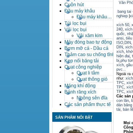
Văn Phò
Cuộn hút
Đầu máy khâu
bang tai 
nghiep
|
x
Đầu máy khâu
Bafang
Túi lọc bụi
xích 50
,
Vải lọc bụi
240
,
xích
quốc
,
nhậ
Vải xăm kim
ansi
,
tiêu
Máy đóng bao tự động
ISO
,
DIN
DIN
,
xich
Bơm mỡ cá - Dầu cá
xích
,
khớ
Thảm cao su chống tĩnh
hiện đaị
,
điện
Kẹp nối băng tải
bị
,
phụ tù
xích
,
gầu 
Quạt công nghiệp
pvc...
Quạt li tâm
Ngoài ra 
như:
xíc
Quạt thông gió
TPC
,
xíc
Máng khí động
TPC
,
xíc
Bánh răng xích
TPC
,
xíc
Các sản 
Nhông sên đĩa
con lăn
,
b
Các sản phẩm thực tế
dán băng 
tải
,
bản lề
SẢN PHẨM NỔI BẬT
Mọi ch
Công ty
Phòng ki