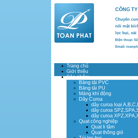
CÔNG TY
Chuyên cung
nối mặt bích
lọc bụi, vải
Điện thoại: 0
Email: toanp
Trang chủ
Giới thiệu
Sản phẩm
Băng tải PVC
Băng tải PU
Máng khí động
Dây Curoa
dây curoa loại A,B,C
dây curoa SPZ,SPA
dây curoa XPZ,XPA
Quạt công nghiệp
Quạt li tâm
Quạt thông gió
Túi lọc bụi