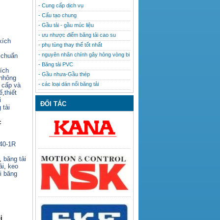
- Cung cấp dịch vụ
- Cấu tạo chung
- Gầu tải - gầu múc liệu
- ưu nhược điểm băng tải cao su
xích
- phụ tùng thay thế tốt nhất
- nguyên nhân chính gây hỏng vòng bi
 chuẩn
- Băng tải PVC
ích
- Gầu nhưa-Gầu thép
nhông
- các loại dán nối băng tải
o cấp và
ế
,
thiết
i
ĐỐI TÁC
 tải
c
140-1R
,
băng tải
ải
,
keo
i băng
i