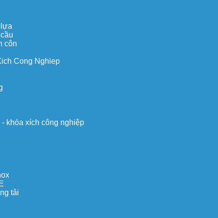
 lựa
 cầu
n côn
Xich Cong Nghiep
g
o - khóa xích công nghiệp
nox
E
ng tải