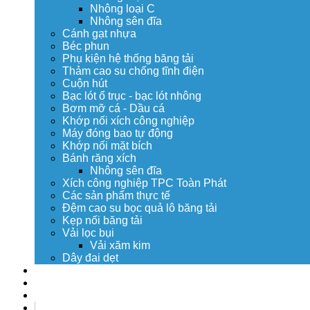
Nhông loại C
Nhông sên đĩa
Cánh gạt nhựa
Béc phun
Phụ kiện hệ thống băng tải
Thảm cao su chống tĩnh điện
Cuộn hút
Bạc lót ổ trục - bạc lót nhông
Bơm mỡ cá - Dầu cá
Khớp nối xích công nghiệp
Máy đóng bao tự động
Khớp nối mặt bích
Bánh răng xích
Nhông sên đĩa
Xích công nghiệp TPC Toàn Phát
Các sản phẩm thực tế
Đệm cao su bọc quả lô băng tải
Kẹp nối băng tải
Vải lọc bụi
Vải xăm kim
Dây đai dẹt
Dịch vụ
Tuyển dụng
Tin tức
Liên hệ