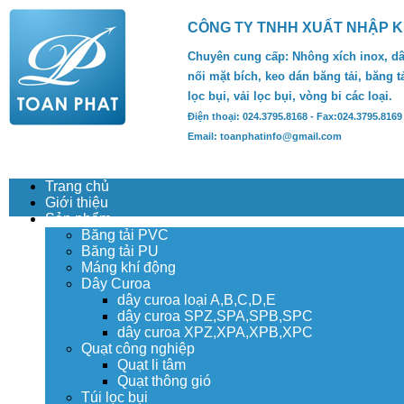
CÔNG TY TNHH XUẤT NHẬP K
Chuyên cung cấp: Nhông xích inox, dâ
nối mặt bích, keo dán băng tải, băng tả
lọc bụi, vải lọc bụi, vòng bi các loại.
Điện thoại: 024.3795.8168 - Fax:024.3795.8169
Email: toanphatinfo@gmail.com
Trang chủ
Giới thiệu
Sản phẩm
Băng tải PVC
Băng tải PU
Máng khí động
Dây Curoa
dây curoa loại A,B,C,D,E
dây curoa SPZ,SPA,SPB,SPC
dây curoa XPZ,XPA,XPB,XPC
Quạt công nghiệp
Quạt li tâm
Quạt thông gió
Túi lọc bụi