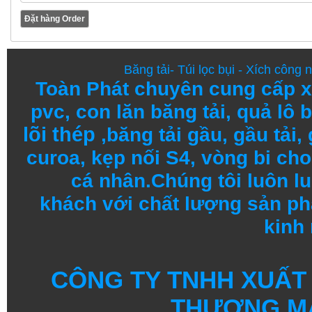
Băng tải
-
Túi lọc bụi
-
Xích công 
Toàn Phát chuyên cung cấp
x
pvc
,
con lăn băng tải
,
quả lô b
lõi thép
,
băng tải gầu
,
gầu tải
,
curoa,
kẹp nối S4
,
vòng bi
cho 
cá nhân.
Chúng tôi
luôn l
khách
với
chất lượng
sản
ph
kinh
CÔNG TY TNHH XUẤT
THƯƠNG MẠ