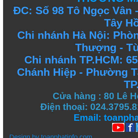
ĐC: Số 98 Tô Ngọc Vân
Tây Hồ
Chi nhánh Hà Nội: Phòn
Thượng - Từ
Chi nhánh TP.HCM: 65
Chánh Hiệp - Phường T
TP
Cửa hàng
:
80 Lê H
Điện thoại: 024.3795
Email: toanph
Design by
toanphatinfo.com