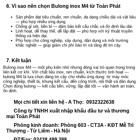
6. Vì sao nên chọn Bulong inox M4 từ Toàn Phát
Sản phẩm đạt tiêu chuẩn, ren chuẩn, đa dạng chiều dài và vật liệu
— phù hợp nhiều ứng dụng.
Chống gỉ sét, bền bỉ — đảm bảo kết cấu chắc và ổn định lâu dài.
Linh hoạt, dễ thay thế, dễ lắp đặt — phù hợp với kỹ thuật truyền
thống và hiện đại.
Phù hợp cho công nghiệp, xây dựng, dân dụng và môi trường
khắc nghiệt — giúp giảm chi phí bảo trì và tăng độ tin cậy.
7. Kết luận
Bulong inox M4 — một phụ kiện nhỏ nhưng đóng vai trò quan trọng trong
liên kết cơ khí. Với chất liệu inox, ren chuẩn, kích thước linh hoạt —
bulong M4 là lựa chọn đáng tin cậy cho nhiều ứng dụng: từ máy móc
công nghiệp, thiết bị, khung kết cấu, đến công trình, nội thất và dân dụng.
Chọn đúng bulong — kết cấu bền, vững; lắp đặt tốt — vận hành an toàn,
ổn định.
Mọi chi tiết xin liên hệ - A Thọ: 0932322638
Công ty TNHH xuất nhập khẩu đầu tư và thương
mại Toàn Phát
Phòng kinh doanh: Phòng 603 - CT3A - KĐT Mễ Trì
Thượng - Từ Liêm - Hà Nội
ĐT/Fax: 02438.489.388