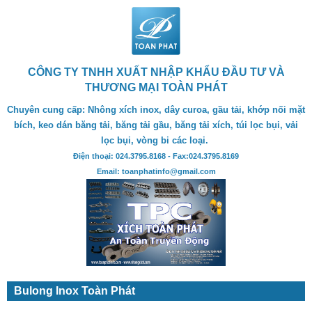
CÔNG TY TNHH XUẤT NHẬP KHẨU ĐẦU TƯ VÀ
THƯƠNG MẠI TOÀN PHÁT
Chuyên cung cấp: Nhông xích inox, dây curoa, gầu tải, khớp nối mặt
bích, keo dán băng tải, băng tải gầu, băng tải xích, túi lọc bụi, vải
lọc bụi, vòng bi các loại.
Điện thoại: 024.3795.8168 - Fax:024.3795.8169
Email: toanphatinfo@gmail.com
Bulong Inox Toàn Phát