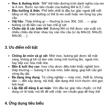
Ren & đường kính
: “M4” thể hiện đường kính danh nghĩa của ren
là 4 mm. Bước ren tiêu chuẩn của bulông M4 là 0,7 mm.
Đầu bulông & thân
: Phổ biến nhất là đầu lục giác ngoài (dễ siết
bằng cờ lê), thân bulông có thể là ren suốt hoặc ren lửng tùy yêu
cầu.
Vật liệu
: Thép không gỉ — thường là inox 304, 316… — giúp
bulông có độ bền cao và hạn chế gỉ sét.
Chiều dài & các biến thể
: Bulong M4 có thể được sản xuất với
nhiều chiều dài khác nhau tùy vào nhu cầu (ví dụ M4x10, M4x20,
M4x30, …).
3. Ưu điểm nổi bật
Chống ăn mòn và gỉ sét
: Nhờ inox, bulong giữ được bề mặt
sáng, không gỉ kể cả làm việc trong môi trường ẩm, ngoài trời,
hay tiếp xúc hóa chất nhẹ.
Bền & tuổi thọ cao
: Inox chịu được điều kiện khắc nghiệt hơn
thép thường — bulong ít bị mài mòn, biến dạng, giúp kết cấu giữ
vững lâu dài.
Đa dạng ứng dụng
: Từ công nghiệp — máy móc, thiết bị, khung
dàn — đến xây dựng, nội thất, dân dụng nhờ kích thước nhỏ gọn,
linh hoạt.
Lắp đặt dễ dàng & an toàn
: Với đầu lục giác tiêu chuẩn, có thể
dùng cờ lê hoặc mỏ lết để siết chặt; ren chuẩn giúp dễ thay thế.
4. Ứng dụng tiêu biểu