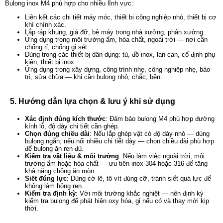
Bulong inox M4 phù hợp cho nhiều lĩnh vực:
Liên kết các chi tiết máy móc, thiết bị công nghiệp nhỏ, thiết bị cơ
khí chính xác.
Lắp ráp khung, giá đỡ, bệ máy trong nhà xưởng, phân xưởng.
Ứng dụng trong môi trường ẩm, hóa chất, ngoài trời — nơi cần
chống rỉ, chống gỉ sét.
Dùng trong các thiết bị dân dụng: tủ, đồ inox, lan can, cố định phụ
kiện, thiết bị inox.
Ứng dụng trong xây dựng, công trình nhẹ, công nghiệp nhẹ, bảo
trì, sửa chữa — khi cần bulong nhỏ, chắc, bền.
5. Hướng dẫn lựa chọn & lưu ý khi sử dụng
Xác định đúng kích thước
: Đảm bảo bulong M4 phù hợp đường
kính lỗ, độ dày chi tiết cần ghép.
Chọn đúng chiều dài
: Nếu lắp ghép vật có độ dày nhỏ — dùng
bulong ngắn; nếu nối nhiều chi tiết dày — chọn chiều dài phù hợp
để bulong ăn ren đủ.
Kiểm tra vật liệu & môi trường
: Nếu làm việc ngoài trời, môi
trường ẩm hoặc hóa chất — ưu tiên inox 304 hoặc 316 để tăng
khả năng chống ăn mòn.
Siết đúng lực
: Dùng cờ lê, tô vít đúng cỡ, tránh siết quá lực để
không làm hỏng ren.
Kiểm tra định kỳ
: Với môi trường khắc nghiệt — nên định kỳ
kiểm tra bulong để phát hiện oxy hóa, gỉ nếu có và thay mới kịp
thời.