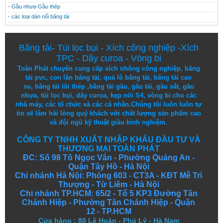
- Gầu nhưa-Gầu thép
- các loại dán nối băng tải
Băng tải
-
Túi lọc bụi
-
Xích công nghiệp
-
Xích
TPC
-
Dây curoa
-
Vòng bi
Toàn Phát chuyên cung cấp
xích nhông công nghiệp
,
băng
tải pvc
,
con lăn băng tải
,
quả lô băng tải
,
băng tải cao
su
,
băng tải lõi thép
,
băng tải gầu
,
gầu tải
,
gầu sắt
,
gầu
nhựa
,
túi lọc bụi
, dây curoa,
kẹp nối S4
,
vòng bi
cho các
nhà máy, các tổ chức và các cá nhân.
Chúng tôi
luôn luôn
tự
tin
sẽ
làm
hài lòng
quý khách
với
chất lượng
sản
phẩm
cao
và
đội ngũ
kỹ thuật
giàu kinh nghiệm.
CÔNG TY TNHH XUẤT NHẬP KHẨU ĐẦU TƯ VÀ
THƯƠNG MẠI TOÀN PHÁT
ĐC: Số 98 Tô Ngọc Vân - Phường Quảng An -
Quận Tây Hồ - Hà Nội
Chi nhánh Hà Nội: Phòng 603 - CT3A - KĐT Mễ Trì
Thượng - Từ Liêm - Hà Nội
Chi nhánh TP.HCM: 65/2 - Tổ 5 KP3 Đường Tân
Chánh Hiệp - Phường Tân Chánh Hiệp - Quận
12 - TP.HCM
Cửa hàng
:
80 Lê Hoàn - Phủ Lý - Hà Nam