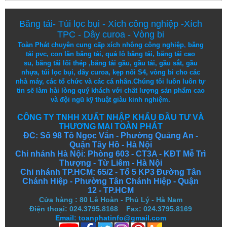
Băng tải
-
Túi lọc bụi
-
Xích công nghiệp
-
Xích
TPC
-
Dây curoa
-
Vòng bi
Toàn Phát chuyên cung cấp
xích nhông công nghiệp
,
băng
tải pvc
,
con lăn băng tải
,
quả lô băng tải
,
băng tải cao
su
,
băng tải lõi thép
,
băng tải gầu
,
gầu tải
,
gầu sắt
,
gầu
nhựa
,
túi lọc bụi
, dây curoa,
kẹp nối S4
,
vòng bi
cho các
nhà máy, các tổ chức và các cá nhân.
Chúng tôi
luôn luôn
tự
tin
sẽ
làm
hài lòng
quý khách
với
chất lượng
sản
phẩm
cao
và
đội ngũ
kỹ thuật
giàu kinh nghiệm.
CÔNG TY TNHH XUẤT NHẬP KHẨU ĐẦU TƯ VÀ
THƯƠNG MẠI TOÀN PHÁT
ĐC: Số 98 Tô Ngọc Vân - Phường Quảng An -
Quận Tây Hồ - Hà Nội
Chi nhánh Hà Nội: Phòng 603 - CT3A - KĐT Mễ Trì
Thượng - Từ Liêm - Hà Nội
Chi nhánh TP.HCM: 65/2 - Tổ 5 KP3 Đường Tân
Chánh Hiệp - Phường Tân Chánh Hiệp - Quận
12 - TP.HCM
Cửa hàng
:
80 Lê Hoàn - Phủ Lý - Hà Nam
Điện thoại: 024.3795.8168 Fax: 024.3795.8169
Email: toanphatinfo@gmail.com