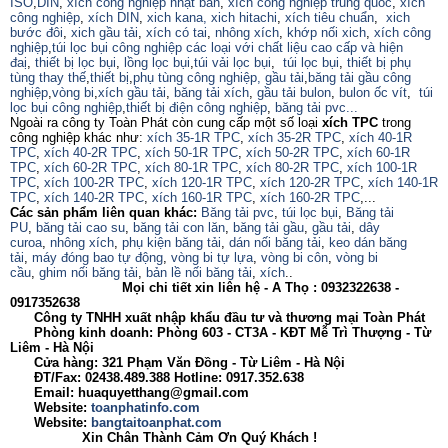
ISO
,
DIN
,
xích công nghiệp nhật bản
,
xích công nghiệp trung quốc
,
xích
công nghiệp
,
xích DIN
,
xich kana,
xich hitachi
,
xích tiêu chuẩn
,
xich
bước đôi
,
xich gầu tải
,
xích có tai
,
nhông xích
,
khớp nối xich
,
xích công
nghiệp
,
túi lọc bụi công nghiệp các loại với chất liệu cao cấp và hiện
đaị
,
thiết bị lọc bụi
,
lồng lọc bụi
,
túi vải lọc bụi
,
túi lọc bụi
,
thiết bị phụ
tùng thay thế
,
thiết bị
,
phụ tùng công nghiệp,
gầu tải
,
băng tải gầu công
nghiệp
,
vòng bi
,
xích gầu tải
,
băng tải xích
,
gầu tải bulon
,
bulon ốc vít
,
túi
lọc bụi công nghiệp
,
thiết bị điện công nghiệp
,
băng tải pvc...
Ngoài ra công ty Toàn Phát còn cung cấp một số loại
xích TPC
trong
công nghiệp khác như:
xích 35-1R TPC
,
xích 35-2R TPC
,
xích 40-1R
TPC
,
xích 40-2R TPC
,
xích 50-1R TPC
,
xích 50-2R TPC
,
xích 60-1R
TPC
,
xích 60-2R TPC
,
xích 80-1R TPC
,
xích 80-2R TPC
,
xích 100-1R
TPC
,
xích 100-2R TPC
,
xích 120-1R TPC
,
xích 120-2R TPC
,
xích 140-1R
TPC
,
xích 140-2R TPC
,
xích 160-1R TPC
,
xích 160-2R TPC
,...
Các sản phẩm liên quan khác:
Băng tải pvc
,
túi lọc bụi
,
Băng tải
PU
,
băng tải cao su
,
băng tải con lăn
,
băng tải gầu
,
gầu tải
,
dây
curoa
,
nhông xích
,
phụ kiện băng tải
,
dán nối băng tải
,
keo dán băng
tải
,
máy đóng bao tự động
,
vòng bi tự lựa
,
vòng bi côn
,
vòng bi
cầu
,
ghim nối băng tải
,
bản lề nối băng tải
,
xích
..
Mọi chi tiết xin liên hệ -
A Thọ
:
0932322638
-
0917352638
Công ty TNHH xuất nhập khẩu đầu tư và thương mại Toàn Phát
Phòng kinh doanh: Phòng 603 - CT3A - KĐT Mễ Trì Thượng - Từ
Liêm - Hà Nội
Cửa hàng: 321 Phạm Văn Đồng - Từ Liêm - Hà Nội
ĐT/Fax: 02438.489.388 Hotline: 0917.352.638
Email: huaquyetthang@gmail.com
Website:
toanphatinfo.com
Website:
bangtaitoanphat.com
Xin Chân Thành Cảm Ơn Quý Khách !