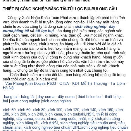
Xin lưu ý: Hình ảnh SP chỉ mang tính minh họa
THIẾT BỊ CÔNG NGHIỆP-BĂNG TẢI-TÚI LỌC BỤI-BULONG GẦU
Công ty Xuất Nhập Khẩu Toàn Phát được thành lập để phát triển lĩnh
vực kinh doanh thiết bị
truyền động công nghiệp. Hiện nay mặt hàng
chiến lược của công ty là dòng sản phẩm
xích công nghiệp
,
dây
curoa
,
băng tải
và
túi lọc bụi
…áp dụng phổ biến trong các ngành sản
xuất gạch men, dệt sợi, xi măng, khai thác gỗ…và một số ngành khác.
Do đặc thù của ngành kinh doanh nên chúng tôi đặt tiêu chí an toàn và
phát triển, sẵn sàng, chất lượng lên hàng đâu, đi kèm với đó là giá cả
cạnh tranh của sản phẩm, kết hợp nhằm mang lại cho khách hàng là
người được hưởng dịch vụ tốt nhất, phục vụ thuận lợi cho quá trình sản
xuất kinh doanh của quý vị công ty cũng như khách hàng. Mong muốn
của chúng tôi là được góp phần nhỏ vào việc vận hành trơn tru cỗ máy
sản xuất cũng như thành công của các nhà máy sản xuất với khách
hàng…. chúng tôi lấy đó là thành công lớn nhất của chúng tôi.
Chân thành cảm ơn các đối tác, bạn hàng đã ủng hộ chúng tôi trong
suốt thời gian qua. Xin cảm ơn!
Văn Phòng Kinh Doanh: P603 - CT3A - KĐT Mễ Trì Thượng - Từ Liêm -
Hà Nội
bang tai - băng tải
|
day curoa - dây curoa
|
thiet bi loc bui - thiết bị lọc
bụi
|
quat cong nghiep
|
xich cong nghiep
xích 50
,
xích 60
,
xích 80
,
xích 100
,
xích 120
,
xích 140
,
xích 160,
xích
180
,
xích 200
,
xích 240
,
xích kana
,
xích tsubaki
,
NSK
,
thiết bị công
nghiệp
,
dây curoa
,
curoa
,
china
,
trung quốc
,
nhật
,
mỹ
,
xích
,
xích công
nghiệp
,
xích băng tải
,
xích ANSI
,
xích công nghiệp tiêu chuẩn ansi
,
tiêu
chuẩn ansi
,
xích công nghiệp tiêu chuẩn DIN
,
xích công nghiệp tiêu chuẩn