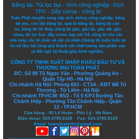
Băng tải
-
Túi lọc bụi
-
Xích công nghiệp
-
Xích
TPC
-
Dây curoa
-
Vòng bi
Toàn Phát chuyên cung cấp
xích nhông công nghiệp
,
băng
tải pvc
,
con lăn băng tải
,
quả lô băng tải
,
băng tải cao
su
,
băng tải lõi thép
,
băng tải gầu
,
gầu tải
,
gầu sắt
,
gầu
nhựa
,
túi lọc bụi
, dây curoa,
kẹp nối S4
,
vòng bi
cho các
nhà máy, các tổ chức và các cá nhân.
Chúng tôi
luôn luôn
tự
tin
sẽ
làm
hài lòng
quý khách
với
chất lượng
sản
phẩm
cao
và
đội ngũ
kỹ thuật
giàu kinh nghiệm.
CÔNG TY TNHH XUẤT NHẬP KHẨU ĐẦU TƯ VÀ
THƯƠNG MẠI TOÀN PHÁT
ĐC: Số 98 Tô Ngọc Vân - Phường Quảng An -
Quận Tây Hồ - Hà Nội
Chi nhánh Hà Nội: Phòng 603 - CT3A - KĐT Mễ Trì
Thượng - Từ Liêm - Hà Nội
Chi nhánh TP.HCM: 65/2 - Tổ 5 KP3 Đường Tân
Chánh Hiệp - Phường Tân Chánh Hiệp - Quận
12 - TP.HCM
Cửa hàng
:
80 Lê Hoàn - Phủ Lý - Hà Nam
Điện thoại: 024.3795.8168 Fax: 024.3795.8169
Email: toanphatinfo@gmail.com
Design by
toanphatinfo.com