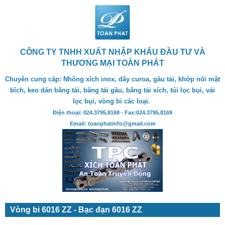
CÔNG TY TNHH XUẤT NHẬP KHẨU ĐẦU TƯ VÀ
THƯƠNG MẠI TOÀN PHÁT
Chuyên cung cấp: Nhông xích inox, dây curoa, gầu tải, khớp nối mặt
bích, keo dán băng tải, băng tải gầu, băng tải xích, túi lọc bụi, vải
lọc bụi, vòng bi các loại.
Điện thoại: 024.3795.8168 - Fax:024.3795.8169
Email: toanphatinfo@gmail.com
Vòng bi 6016 ZZ - Bạc đạn 6016 ZZ