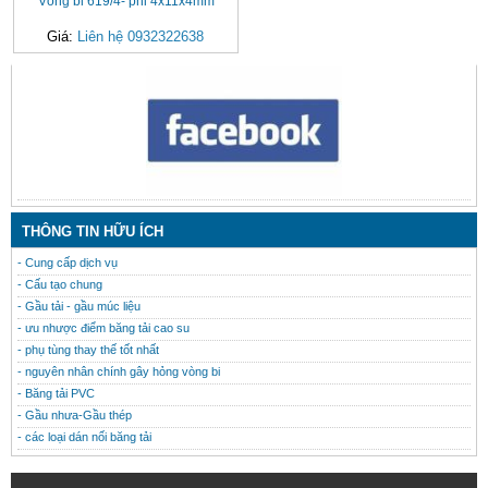
Vòng bi 619/4- phi 4x11x4mm
Giá:
Liên hệ 0932322638
CONTACT
THÔNG TIN HỮU ÍCH
- Cung cấp dịch vụ
- Cấu tạo chung
- Gầu tải - gầu múc liệu
- ưu nhược điểm băng tải cao su
- phụ tùng thay thế tốt nhất
- nguyên nhân chính gây hỏng vòng bi
- Băng tải PVC
- Gầu nhưa-Gầu thép
- các loại dán nối băng tải