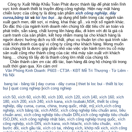
Công ty Xuất Nhập Khẩu Toàn Phát được thành lập để phát triển lĩnh
vực kinh doanh thiết bị truyền động công nghiệp. Hiện nay mặt hàng
chiến lược của công ty là dòng sản phẩm
xích công nghiệp
,
dây
curoa
,
băng tải
và
túi lọc bụi
…áp dụng phổ biến trong các ngành sản
xuất gạch men, dệt sợi, xi măng, khai thác gỗ…và một số ngành khác.
Do đặc thù của ngành kinh doanh nên chúng tôi đặt tiêu chí an toàn và
phát triển, sẵn sàng, chất lượng lên hàng đâu, đi kèm với đó là giá cả
cạnh tranh của sản phẩm, kết hợp nhằm mang lại cho khách hàng là
người được hưởng dịch vụ tốt nhất, phục vụ thuận lợi cho quá trình sản
xuất kinh doanh của quý vị công ty cũng như khách hàng. Mong muốn
của chúng tôi là được góp phần nhỏ vào việc vận hành trơn tru cỗ máy
sản xuất cũng như thành công của các nhà máy sản xuất với khách
hàng…. chúng tôi lấy đó là thành công lớn nhất của chúng tôi.
Chân thành cảm ơn các đối tác, bạn hàng đã ủng hộ chúng tôi trong
suốt thời gian qua. Xin cảm ơn!
Văn Phòng Kinh Doanh: P603 - CT3A - KĐT Mễ Trì Thượng - Từ Liêm -
Hà Nội
bang tai - băng tải
|
day curoa - dây curoa
|
thiet bi loc bui - thiết bị lọc
bụi
|
quat cong nghiep
|
xich cong nghiep
xích 50
,
xích 60
,
xích 80
,
xích 100
,
xích 120
,
xích 140
,
xích 160,
xích
180
,
xích 200
,
xích 240
,
xích kana
,
xích tsubaki
,
NSK
,
thiết bị công
nghiệp
,
dây curoa
,
curoa
,
china
,
trung quốc
,
nhật
,
mỹ
,
xích
,
xích công
nghiệp
,
xích băng tải
,
xích ANSI
,
xích công nghiệp tiêu chuẩn ansi
,
tiêu
chuẩn ansi
,
xích công nghiệp tiêu chuẩn DIN
,
xích công nghiệp tiêu chuẩn
ISO
,
DIN
,
xích công nghiệp nhật bản
,
xích công nghiệp trung quốc
,
xích
công nghiệp
,
xích DIN
,
xich kana,
xich hitachi
,
xích tiêu chuẩn
,
xich
bước đôi
,
xich gầu tải
,
xích có tai
,
nhông xích
,
khớp nối xich
,
xích công