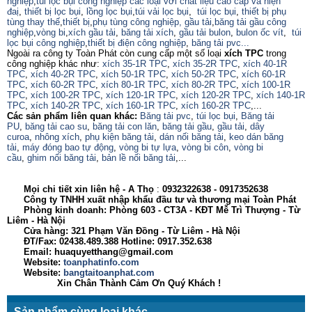
nghiệp
,
túi lọc bụi công nghiệp các loại với chất liệu cao cấp và hiện
đaị
,
thiết bị lọc bụi
,
lồng lọc bụi
,
túi vải lọc bụi
,
túi lọc bụi
,
thiết bị phụ
tùng thay thế
,
thiết bị
,
phụ tùng công nghiệp,
gầu tải
,
băng tải gầu công
nghiệp
,
vòng bi
,
xích gầu tải
,
băng tải xích
,
gầu tải bulon
,
bulon ốc vít
,
túi
lọc bụi công nghiệp
,
thiết bị điện công nghiệp
,
băng tải pvc...
Ngoài ra công ty Toàn Phát còn cung cấp một số loại
xích TPC
trong
công nghiệp khác như:
xích 35-1R TPC
,
xích 35-2R TPC
,
xích 40-1R
TPC
,
xích 40-2R TPC
,
xích 50-1R TPC
,
xích 50-2R TPC
,
xích 60-1R
TPC
,
xích 60-2R TPC
,
xích 80-1R TPC
,
xích 80-2R TPC
,
xích 100-1R
TPC
,
xích 100-2R TPC
,
xích 120-1R TPC
,
xích 120-2R TPC
,
xích 140-1R
TPC
,
xích 140-2R TPC
,
xích 160-1R TPC
,
xích 160-2R TPC
,...
Các sản phẩm liên quan khác:
Băng tải pvc
,
túi lọc bụi
,
Băng tải
PU
,
băng tải cao su
,
băng tải con lăn
,
băng tải gầu
,
gầu tải
,
dây
curoa
,
nhông xích
,
phụ kiện băng tải
,
dán nối băng tải
,
keo dán băng
tải
,
máy đóng bao tự động
,
vòng bi tự lựa
,
vòng bi côn
,
vòng bi
cầu
,
ghim nối băng tải
,
bản lề nối băng tải
,...
Mọi chi tiết xin liên hệ -
A Thọ
:
0932322638
- 0917352638
Công ty TNHH xuất nhập khẩu đầu tư và thương mại Toàn Phát
Phòng kinh doanh: Phòng 603 - CT3A - KĐT Mễ Trì Thượng - Từ
Liêm - Hà Nội
Cửa hàng: 321 Phạm Văn Đồng - Từ Liêm - Hà Nội
ĐT/Fax: 02438.489.388 Hotline: 0917.352.638
Email: huaquyetthang@gmail.com
Website:
toanphatinfo.com
Website:
bangtaitoanphat.com
Xin Chân Thành Cảm Ơn Quý Khách !
Sản phẩm cùng loại khác