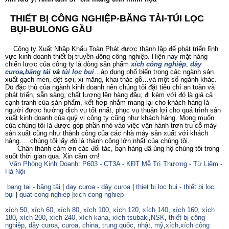
THIẾT BỊ CÔNG NGHIỆP-BĂNG TẢI-TÚI LỌC
BỤI-BULONG GẦU
Công ty Xuất Nhập Khẩu Toàn Phát được thành lập để phát triển lĩnh
vực kinh doanh thiết bị truyền động công nghiệp. Hiện nay mặt hàng
chiến lược của công ty là dòng sản phẩm
xích công nghiệp
,
dây
curoa
,
băng tải
và
túi lọc bụi
…áp dụng phổ biến trong các ngành sản
xuất gạch men, dệt sợi, xi măng, khai thác gỗ…và một số ngành khác.
Do đặc thù của ngành kinh doanh nên chúng tôi đặt tiêu chí an toàn và
phát triển, sẵn sàng, chất lượng lên hàng đâu, đi kèm với đó là giá cả
cạnh tranh của sản phẩm, kết hợp nhằm mang lại cho khách hàng là
người được hưởng dịch vụ tốt nhất, phục vụ thuận lợi cho quá trình sản
xuất kinh doanh của quý vị công ty cũng như khách hàng. Mong muốn
của chúng tôi là được góp phần nhỏ vào việc vận hành trơn tru cỗ máy
sản xuất cũng như thành công của các nhà máy sản xuất với khách
hàng…. chúng tôi lấy đó là thành công lớn nhất của chúng tôi.
Chân thành cảm ơn các đối tác, bạn hàng đã ủng hộ chúng tôi trong
suốt thời gian qua. Xin cảm ơn!
Văn Phòng Kinh Doanh: P603 - CT3A - KĐT Mễ Trì Thượng - Từ Liêm -
Hà Nội
bang tai - băng tải
|
day curoa - dây curoa
|
thiet bi loc bui - thiết bị lọc
bụi
|
quat cong nghiep
|
xich cong nghiep
xích 50
,
xích 60
,
xích 80
,
xích 100
,
xích 120
,
xích 140
,
xích 160,
xích
180
,
xích 200
,
xích 240
,
xích kana
,
xích tsubaki
,
NSK
,
thiết bị công
nghiệp
,
dây curoa
,
curoa
,
china
,
trung quốc
,
nhật
,
mỹ
,
xích
,
xích công