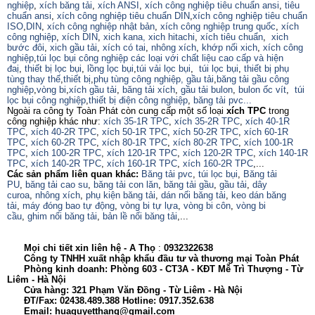
nghiệp
,
xích băng tải
,
xích ANSI
,
xích công nghiệp tiêu chuẩn ansi
,
tiêu
chuẩn ansi
,
xích công nghiệp tiêu chuẩn DIN
,
xích công nghiệp tiêu chuẩn
ISO
,
DIN
,
xích công nghiệp nhật bản
,
xích công nghiệp trung quốc
,
xích
công nghiệp
,
xích DIN
,
xich kana,
xich hitachi
,
xích tiêu chuẩn
,
xich
bước đôi
,
xich gầu tải
,
xích có tai
,
nhông xích
,
khớp nối xich
,
xích công
nghiệp
,
túi lọc bụi công nghiệp các loại với chất liệu cao cấp và hiện
đaị
,
thiết bị lọc bụi
,
lồng lọc bụi
,
túi vải lọc bụi
,
túi lọc bụi
,
thiết bị phụ
tùng thay thế
,
thiết bị
,
phụ tùng công nghiệp,
gầu tải
,
băng tải gầu công
nghiệp
,
vòng bi
,
xích gầu tải
,
băng tải xích
,
gầu tải bulon
,
bulon ốc vít
,
túi
lọc bụi công nghiệp
,
thiết bị điện công nghiệp
,
băng tải pvc...
Ngoài ra công ty Toàn Phát còn cung cấp một số loại
xích TPC
trong
công nghiệp khác như:
xích 35-1R TPC
,
xích 35-2R TPC
,
xích 40-1R
TPC
,
xích 40-2R TPC
,
xích 50-1R TPC
,
xích 50-2R TPC
,
xích 60-1R
TPC
,
xích 60-2R TPC
,
xích 80-1R TPC
,
xích 80-2R TPC
,
xích 100-1R
TPC
,
xích 100-2R TPC
,
xích 120-1R TPC
,
xích 120-2R TPC
,
xích 140-1R
TPC
,
xích 140-2R TPC
,
xích 160-1R TPC
,
xích 160-2R TPC
,...
Các sản phẩm liên quan khác:
Băng tải pvc
,
túi lọc bụi
,
Băng tải
PU
,
băng tải cao su
,
băng tải con lăn
,
băng tải gầu
,
gầu tải
,
dây
curoa
,
nhông xích
,
phụ kiện băng tải
,
dán nối băng tải
,
keo dán băng
tải
,
máy đóng bao tự động
,
vòng bi tự lựa
,
vòng bi côn
,
vòng bi
cầu
,
ghim nối băng tải
,
bản lề nối băng tải
,...
Mọi chi tiết xin liên hệ - A
Thọ
:
0932322638
Công ty TNHH xuất nhập khẩu đầu tư và thương mại Toàn Phát
Phòng kinh doanh: Phòng 603 - CT3A - KĐT Mễ Trì Thượng - Từ
Liêm - Hà Nội
Cửa hàng: 321 Phạm Văn Đồng - Từ Liêm - Hà Nội
ĐT/Fax: 02438.489.388 Hotline: 0917.352.638
Email: huaquyetthang@gmail.com