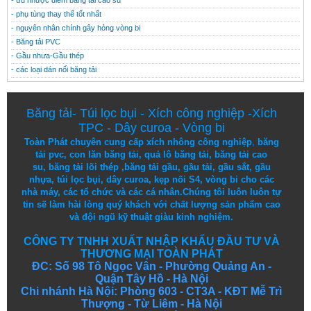
- ưu nhược điểm băng tải cao su
- phụ tùng thay thế tốt nhất
- nguyên nhân chính gây hỏng vòng bi
- Băng tải PVC
- Gầu nhưa-Gầu thép
- các loại dán nối băng tải
Băng tải
-
Túi lọc bụi
-
Xích công nghiệp
-
Xích
TPC
-
Dây curoa
-
Vòng bi
Toàn Phát chuyên cung cấp
xích nhông công nghiệp
,
băng
tải pvc
,
con lăn băng tải
,
quả lô băng tải
,
băng tải cao
su
,
băng tải lõi thép
,
băng tải gầu
,
gầu tải
,
gầu sắt
,
gầu
nhựa
,
túi lọc bụi
, dây curoa,
kẹp nối S4
,
vòng bi
cho các
nhà máy, các tổ chức và các cá nhân.
Chúng tôi
luôn luôn
tự
tin
sẽ
làm
hài lòng
quý khách
với
chất lượng
sản
phẩm
cao
và
đội ngũ
kỹ thuật
giàu kinh nghiệm.
CÔNG TY TNHH XUẤT NHẬP KHẨU ĐẦU TƯ VÀ
THƯƠNG MẠI TOÀN PHÁT
ĐC: Số 98 Tô Ngọc Vân - Phường Quảng An -
Quận Tây Hồ - Hà Nội
Chi nhánh Hà Nội: Phòng 603 - CT3A - KĐT Mễ Trì
Thượng - Từ Liêm - Hà Nội