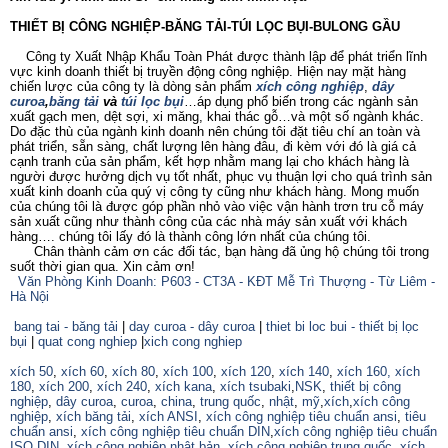
THIẾT BỊ CÔNG NGHIỆP-BĂNG TẢI-TÚI LỌC BỤI-BULONG GẦU
Công ty Xuất Nhập Khẩu Toàn Phát được thành lập để phát triển lĩnh
vực kinh doanh thiết bị truyền động công nghiệp. Hiện nay mặt hàng
chiến lược của công ty là dòng sản phẩm
xích công nghiệp
,
dây
curoa
,
băng tải
và
túi lọc bụi
…áp dụng phổ biến trong các ngành sản
xuất gạch men, dệt sợi, xi măng, khai thác gỗ…và một số ngành khác.
Do đặc thù của ngành kinh doanh nên chúng tôi đặt tiêu chí an toàn và
phát triển, sẵn sàng, chất lượng lên hàng đâu, đi kèm với đó là giá cả
cạnh tranh của sản phẩm, kết hợp nhằm mang lại cho khách hàng là
người được hưởng dịch vụ tốt nhất, phục vụ thuận lợi cho quá trình sản
xuất kinh doanh của quý vị công ty cũng như khách hàng. Mong muốn
của chúng tôi là được góp phần nhỏ vào việc vận hành trơn tru cỗ máy
sản xuất cũng như thành công của các nhà máy sản xuất với khách
hàng…. chúng tôi lấy đó là thành công lớn nhất của chúng tôi.
Chân thành cảm ơn các đối tác, bạn hàng đã ủng hộ chúng tôi trong
suốt thời gian qua. Xin cảm ơn!
Văn Phòng Kinh Doanh: P603 - CT3A - KĐT Mễ Trì Thượng - Từ Liêm -
Hà Nội
bang tai - băng tải
|
day curoa - dây curoa
|
thiet bi loc bui - thiết bị lọc
bụi
|
quat cong nghiep
|
xich cong nghiep
xích 50
,
xích 60
,
xích 80
,
xích 100
,
xích 120
,
xích 140
,
xích 160,
xích
180
,
xích 200
,
xích 240
,
xích kana
,
xích tsubaki
,
NSK
,
thiết bị công
nghiệp
,
dây curoa
,
curoa
,
china
,
trung quốc
,
nhật
,
mỹ
,
xích
,
xích công
nghiệp
,
xích băng tải
,
xích ANSI
,
xích công nghiệp tiêu chuẩn ansi
,
tiêu
chuẩn ansi
,
xích công nghiệp tiêu chuẩn DIN
,
xích công nghiệp tiêu chuẩn
ISO
,
DIN
,
xích công nghiệp nhật bản
,
xích công nghiệp trung quốc
,
xích