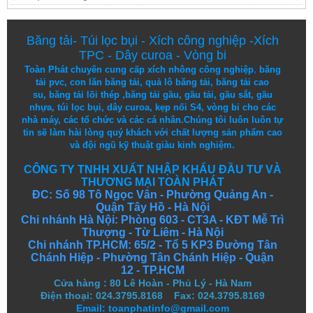
Băng tải
-
Túi lọc bụi
-
Xích công nghiệp
-
Xích
TPC
-
Dây curoa
-
Vòng bi
Toàn Phát chuyên cung cấp
xích nhông công nghiệp
,
băng
tải pvc
,
con lăn băng tải
,
quả lô băng tải
,
băng tải cao
su
,
băng tải lõi thép
,
băng tải gầu
,
gầu tải
,
gầu sắt
,
gầu
nhựa
,
túi lọc bụi
, dây curoa,
kẹp nối S4
,
vòng bi
cho các
nhà máy, các tổ chức và các cá nhân.
Chúng tôi
luôn luôn
tự
tin
sẽ
làm
hài lòng
quý khách
với
chất lượng
sản
phẩm
cao
và
đội ngũ
kỹ thuật
giàu kinh nghiệm.
CÔNG TY TNHH XUẤT NHẬP KHẨU ĐẦU TƯ VÀ
THƯƠNG MẠI TOÀN PHÁT
ĐC: Số 98 Tô Ngọc Vân - Phường Quảng An -
Quận Tây Hồ - Hà Nội
Chi nhánh Hà Nội: Phòng 603 - CT3A - KĐT Mễ Trì
Thượng - Từ Liêm - Hà Nội
Chi nhánh TP.HCM: 65/2 - Tổ 5 KP3 Đường Tân
Chánh Hiệp - Phường Tân Chánh Hiệp - Quận
12 - TP.HCM
Cửa hàng
:
80 Lê Hoàn - Phủ Lý - Hà Nam
Điện thoại: 024.3795.8168 Fax: 024.3795.8169
Email: toanphatinfo@gmail.com