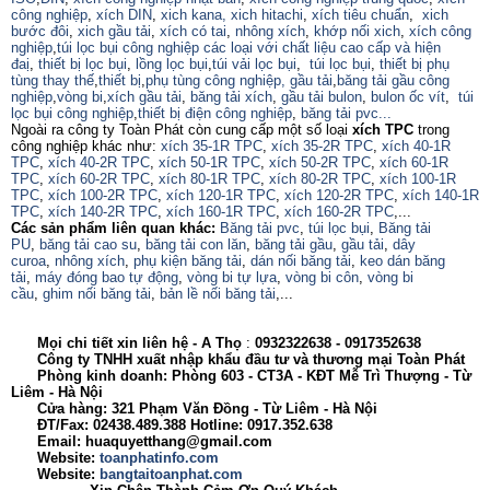
công nghiệp
,
xích DIN
,
xich kana,
xich hitachi
,
xích tiêu chuẩn
,
xich
bước đôi
,
xich gầu tải
,
xích có tai
,
nhông xích
,
khớp nối xich
,
xích công
nghiệp
,
túi lọc bụi công nghiệp các loại với chất liệu cao cấp và hiện
đaị
,
thiết bị lọc bụi
,
lồng lọc bụi
,
túi vải lọc bụi
,
túi lọc bụi
,
thiết bị phụ
tùng thay thế
,
thiết bị
,
phụ tùng công nghiệp,
gầu tải
,
băng tải gầu công
nghiệp
,
vòng bi
,
xích gầu tải
,
băng tải xích
,
gầu tải bulon
,
bulon ốc vít
,
túi
lọc bụi công nghiệp
,
thiết bị điện công nghiệp
,
băng tải pvc...
Ngoài ra công ty Toàn Phát còn cung cấp một số loại
xích TPC
trong
công nghiệp khác như:
xích 35-1R TPC
,
xích 35-2R TPC
,
xích 40-1R
TPC
,
xích 40-2R TPC
,
xích 50-1R TPC
,
xích 50-2R TPC
,
xích 60-1R
TPC
,
xích 60-2R TPC
,
xích 80-1R TPC
,
xích 80-2R TPC
,
xích 100-1R
TPC
,
xích 100-2R TPC
,
xích 120-1R TPC
,
xích 120-2R TPC
,
xích 140-1R
TPC
,
xích 140-2R TPC
,
xích 160-1R TPC
,
xích 160-2R TPC
,...
Các sản phẩm liên quan khác:
Băng tải pvc
,
túi lọc bụi
,
Băng tải
PU
,
băng tải cao su
,
băng tải con lăn
,
băng tải gầu
,
gầu tải
,
dây
curoa
,
nhông xích
,
phụ kiện băng tải
,
dán nối băng tải
,
keo dán băng
tải
,
máy đóng bao tự động
,
vòng bi tự lựa
,
vòng bi côn
,
vòng bi
cầu
,
ghim nối băng tải
,
bản lề nối băng tải
,...
Mọi chi tiết xin liên hệ -
A
Thọ
:
0932322638
- 0917352638
Công ty TNHH xuất nhập khẩu đầu tư và thương mại Toàn Phát
Phòng kinh doanh: Phòng 603 - CT3A - KĐT Mễ Trì Thượng - Từ
Liêm - Hà Nội
Cửa hàng: 321 Phạm Văn Đồng - Từ Liêm - Hà Nội
ĐT/Fax: 02438.489.388 Hotline: 0917.352.638
Email: huaquyetthang@gmail.com
Website:
toanphatinfo.com
Website:
bangtaitoanphat.com