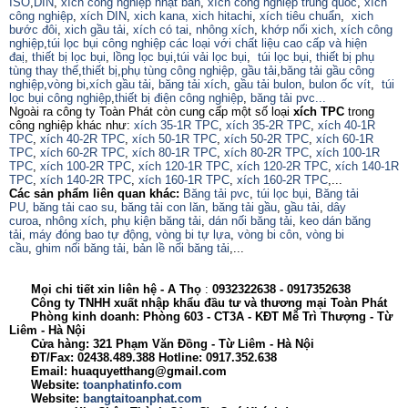
ISO
,
DIN
,
xích công nghiệp nhật bản
,
xích công nghiệp trung quốc
,
xích
công nghiệp
,
xích DIN
,
xich kana,
xich hitachi
,
xích tiêu chuẩn
,
xich
bước đôi
,
xich gầu tải
,
xích có tai
,
nhông xích
,
khớp nối xich
,
xích công
nghiệp
,
túi lọc bụi công nghiệp các loại với chất liệu cao cấp và hiện
đaị
,
thiết bị lọc bụi
,
lồng lọc bụi
,
túi vải lọc bụi
,
túi lọc bụi
,
thiết bị phụ
tùng thay thế
,
thiết bị
,
phụ tùng công nghiệp,
gầu tải
,
băng tải gầu công
nghiệp
,
vòng bi
,
xích gầu tải
,
băng tải xích
,
gầu tải bulon
,
bulon ốc vít
,
túi
lọc bụi công nghiệp
,
thiết bị điện công nghiệp
,
băng tải pvc...
Ngoài ra công ty Toàn Phát còn cung cấp một số loại
xích TPC
trong
công nghiệp khác như:
xích 35-1R TPC
,
xích 35-2R TPC
,
xích 40-1R
TPC
,
xích 40-2R TPC
,
xích 50-1R TPC
,
xích 50-2R TPC
,
xích 60-1R
TPC
,
xích 60-2R TPC
,
xích 80-1R TPC
,
xích 80-2R TPC
,
xích 100-1R
TPC
,
xích 100-2R TPC
,
xích 120-1R TPC
,
xích 120-2R TPC
,
xích 140-1R
TPC
,
xích 140-2R TPC
,
xích 160-1R TPC
,
xích 160-2R TPC
,...
Các sản phẩm liên quan khác:
Băng tải pvc
,
túi lọc bụi
,
Băng tải
PU
,
băng tải cao su
,
băng tải con lăn
,
băng tải gầu
,
gầu tải
,
dây
curoa
,
nhông xích
,
phụ kiện băng tải
,
dán nối băng tải
,
keo dán băng
tải
,
máy đóng bao tự động
,
vòng bi tự lựa
,
vòng bi côn
,
vòng bi
cầu
,
ghim nối băng tải
,
bản lề nối băng tải
,...
Mọi chi tiết xin liên hệ - A
Thọ
:
0932322638
- 0917352638
Công ty TNHH xuất nhập khẩu đầu tư và thương mại Toàn Phát
Phòng kinh doanh: Phòng 603 - CT3A - KĐT Mễ Trì Thượng - Từ
Liêm - Hà Nội
Cửa hàng: 321 Phạm Văn Đồng - Từ Liêm - Hà Nội
ĐT/Fax: 02438.489.388 Hotline: 0917.352.638
Email: huaquyetthang@gmail.com
Website:
toanphatinfo.com
Website:
bangtaitoanphat.com