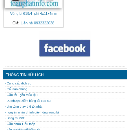
Vòng bi 619/4- phi 4x11x4mm
Giá:
Liên hệ 0932322638
CONTACT
THÔNG TIN HỮU ÍCH
- Cung cấp dịch vụ
- Cấu tạo chung
- Gầu tải - gầu múc liệu
- ưu nhược điểm băng tải cao su
- phụ tùng thay thế tốt nhất
- nguyên nhân chính gây hỏng vòng bi
- Băng tải PVC
- Gầu nhưa-Gầu thép
- các loại dán nối băng tải