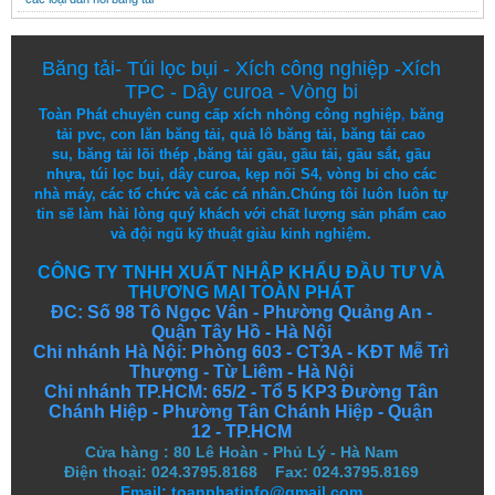
Băng tải
-
Túi lọc bụi
-
Xích công nghiệp
-
Xích
TPC
-
Dây curoa
-
Vòng bi
Toàn Phát chuyên cung cấp
xích nhông công nghiệp
,
băng
tải pvc
,
con lăn băng tải
,
quả lô băng tải
,
băng tải cao
su
,
băng tải lõi thép
,
băng tải gầu
,
gầu tải
,
gầu sắt
,
gầu
nhựa
,
túi lọc bụi
, dây curoa,
kẹp nối S4
,
vòng bi
cho các
nhà máy, các tổ chức và các cá nhân.
Chúng tôi
luôn luôn
tự
tin
sẽ
làm
hài lòng
quý khách
với
chất lượng
sản
phẩm
cao
và
đội ngũ
kỹ thuật
giàu kinh nghiệm.
CÔNG TY TNHH XUẤT NHẬP KHẨU ĐẦU TƯ VÀ
THƯƠNG MẠI TOÀN PHÁT
ĐC: Số 98 Tô Ngọc Vân - Phường Quảng An -
Quận Tây Hồ - Hà Nội
Chi nhánh Hà Nội: Phòng 603 - CT3A - KĐT Mễ Trì
Thượng - Từ Liêm - Hà Nội
Chi nhánh TP.HCM: 65/2 - Tổ 5 KP3 Đường Tân
Chánh Hiệp - Phường Tân Chánh Hiệp - Quận
12 - TP.HCM
Cửa hàng
:
80 Lê Hoàn - Phủ Lý - Hà Nam
Điện thoại: 024.3795.8168 Fax: 024.3795.8169
Email: toanphatinfo@gmail.com