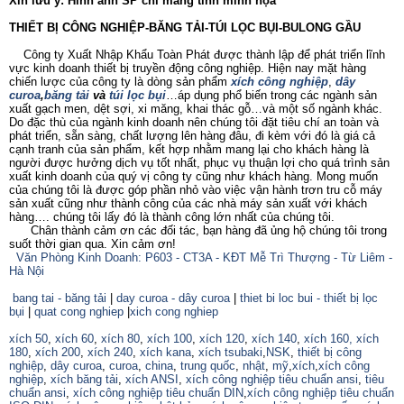
Xin lưu ý: Hình ảnh SP chỉ mang tính minh họa
THIẾT BỊ CÔNG NGHIỆP-BĂNG TẢI-TÚI LỌC BỤI-BULONG GẦU
Công ty Xuất Nhập Khẩu Toàn Phát được thành lập để phát triển lĩnh
vực kinh doanh thiết bị truyền động công nghiệp. Hiện nay mặt hàng
chiến lược của công ty là dòng sản phẩm
xích công nghiệp
,
dây
curoa
,
băng tải
và
túi lọc bụi
…áp dụng phổ biến trong các ngành sản
xuất gạch men, dệt sợi, xi măng, khai thác gỗ…và một số ngành khác.
Do đặc thù của ngành kinh doanh nên chúng tôi đặt tiêu chí an toàn và
phát triển, sẵn sàng, chất lượng lên hàng đâu, đi kèm với đó là giá cả
cạnh tranh của sản phẩm, kết hợp nhằm mang lại cho khách hàng là
người được hưởng dịch vụ tốt nhất, phục vụ thuận lợi cho quá trình sản
xuất kinh doanh của quý vị công ty cũng như khách hàng. Mong muốn
của chúng tôi là được góp phần nhỏ vào việc vận hành trơn tru cỗ máy
sản xuất cũng như thành công của các nhà máy sản xuất với khách
hàng…. chúng tôi lấy đó là thành công lớn nhất của chúng tôi.
Chân thành cảm ơn các đối tác, bạn hàng đã ủng hộ chúng tôi trong
suốt thời gian qua. Xin cảm ơn!
Văn Phòng Kinh Doanh: P603 - CT3A - KĐT Mễ Trì Thượng - Từ Liêm -
Hà Nội
bang tai - băng tải
|
day curoa - dây curoa
|
thiet bi loc bui - thiết bị lọc
bụi
|
quat cong nghiep
|
xich cong nghiep
xích 50
,
xích 60
,
xích 80
,
xích 100
,
xích 120
,
xích 140
,
xích 160,
xích
180
,
xích 200
,
xích 240
,
xích kana
,
xích tsubaki
,
NSK
,
thiết bị công
nghiệp
,
dây curoa
,
curoa
,
china
,
trung quốc
,
nhật
,
mỹ
,
xích
,
xích công
nghiệp
,
xích băng tải
,
xích ANSI
,
xích công nghiệp tiêu chuẩn ansi
,
tiêu
chuẩn ansi
,
xích công nghiệp tiêu chuẩn DIN
,
xích công nghiệp tiêu chuẩn