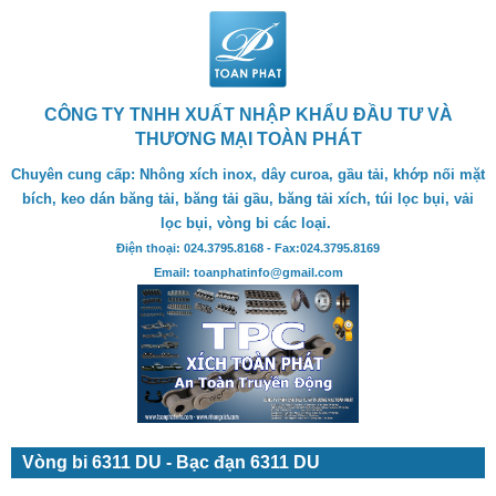
CÔNG TY TNHH XUẤT NHẬP KHẨU ĐẦU TƯ VÀ
THƯƠNG MẠI TOÀN PHÁT
Chuyên cung cấp: Nhông xích inox, dây curoa, gầu tải, khớp nối mặt
bích, keo dán băng tải, băng tải gầu, băng tải xích, túi lọc bụi, vải
lọc bụi, vòng bi các loại.
Điện thoại: 024.3795.8168 - Fax:024.3795.8169
Email: toanphatinfo@gmail.com
Vòng bi 6311 DU - Bạc đạn 6311 DU