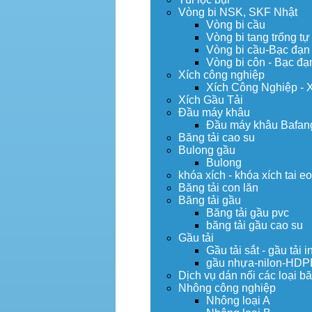
Vòng bi NSK, SKF Nhật
Vòng bi cầu
Vòng bi tang trống tự
Vòng bi cầu-Bạc đạn
Vòng bi côn - Bạc đạ
Xích công nghiệp
Xích Công Nghiệp - 
Xích Gầu Tải
Đầu máy khâu
Đầu máy khâu Bafan
Băng tải cao su
Bulong gầu
Bulong
khóa xích - khóa xích tai e
Băng tải con lăn
Băng tải gầu
Băng tải gầu pvc
băng tải gầu cao su
Gầu tải
Gầu tải sắt - gầu tải i
gầu nhựa-nilon-HDP
Dịch vụ dán nối các loại bă
Nhông công nghiệp
Nhông loại A