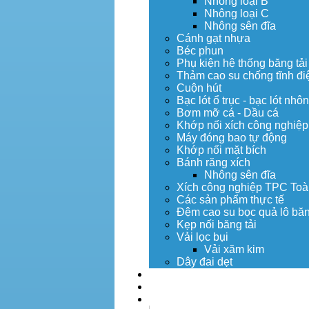
Nhông loại B
Nhông loại C
Nhông sên đĩa
Cánh gạt nhựa
Béc phun
Phụ kiện hệ thống băng tải
Thảm cao su chống tĩnh đi
Cuộn hút
Bạc lót ổ trục - bạc lót nhô
Bơm mỡ cá - Dầu cá
Khớp nối xích công nghiệp
Máy đóng bao tự động
Khớp nối mặt bích
Bánh răng xích
Nhông sên đĩa
Xích công nghiệp TPC Toà
Các sản phẩm thực tế
Đệm cao su bọc quả lô băn
Kẹp nối băng tải
Vải lọc bụi
Vải xăm kim
Dây đai dẹt
Dịch vụ
Tuyển dụng
Tin tức