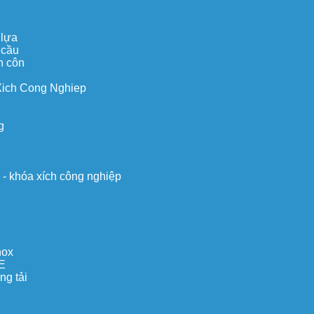
 lựa
 cầu
n côn
Xich Cong Nghiep
g
o - khóa xích công nghiệp
nox
E
ng tải