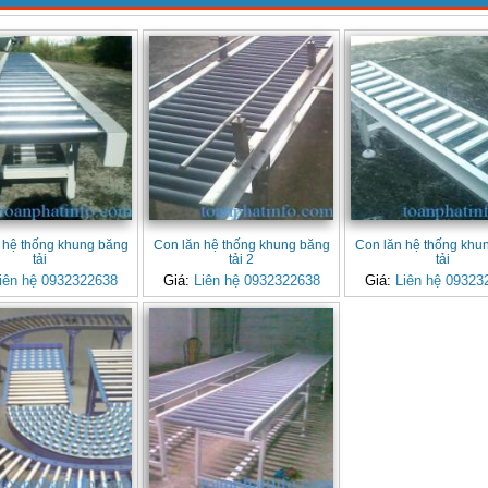
 hệ thống khung băng
Con lăn hệ thống khung băng
Con lăn hệ thống khu
tải
tải 2
tải
iên hệ 0932322638
Giá:
Liên hệ 0932322638
Giá:
Liên hệ 09323