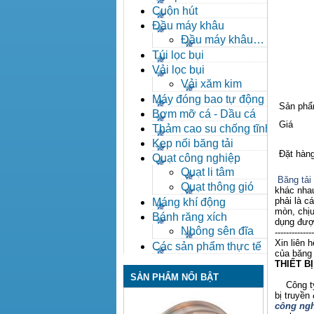
Cuộn hút
Đầu máy khâu
Đầu máy khâu
Bafang
Túi lọc bụi
Vải lọc bụi
Vải xăm kim
Máy đóng bao tự động
Sản ph
Bơm mỡ cá - Dầu cá
Giá
Thảm cao su chống tĩnh
điện
Kẹp nối băng tải
Đặt hàn
Quạt công nghiệp
Quạt li tâm
Băng tải 
Quạt thông gió
khác nhau
phải là c
Máng khí động
mòn, chịu
Bánh răng xích
dụng được
Nhông sên đĩa
--------------
Xin liên 
Các sản phẩm thực tế
của băng 
THIẾT B
SẢN PHẨM NỔI BẬT
Công ty X
bị truyền
công ngh