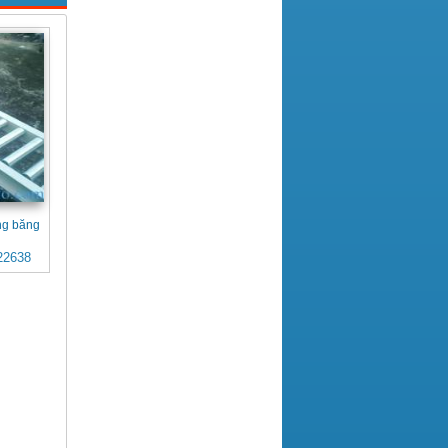
ng băng
22638