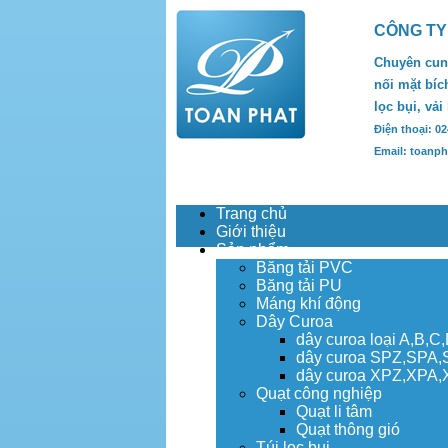
CÔNG TY
Chuyên cung
nối mặt bích
lọc bụi, vải
Điện thoại: 0
Email: toanp
Trang chủ
Giới thiệu
Sản phẩm
Băng tải PVC
Băng tải PU
Máng khí động
Dây Curoa
dây curoa loại A,B,C
dây curoa SPZ,SPA
dây curoa XPZ,XPA
Quạt công nghiệp
Quạt li tâm
Quạt thông gió
Túi lọc bụi