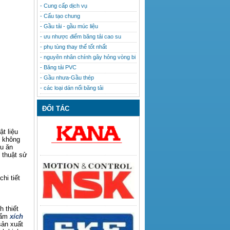
- Cung cấp dịch vụ
- Cấu tạo chung
- Gầu tải - gầu múc liệu
- ưu nhược điểm băng tải cao su
- phụ tùng thay thế tốt nhất
- nguyên nhân chính gây hỏng vòng bi
- Băng tải PVC
- Gầu nhưa-Gầu thép
- các loại dán nối băng tải
ĐỐI TÁC
ật liệu
g không
ịu ăn
 thuật sử
chi tiết
 thiết
hẩm
xích
sản xuất