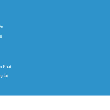
ện
ng
n Phát
g tải