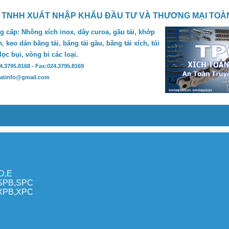
 TNHH XUẤT NHẬP KHẨU ĐẦU TƯ VÀ THƯƠNG MẠI TOÀ
 cấp: Nhông xích inox, dây curoa, gầu tải, khớp
, keo dán băng tải, băng tải gầu, băng tải xích, túi
 lọc bụi, vòng bi các loại.
24.3795.8168 - Fax:024.3795.8169
hatinfo@gmail.com
,D,E
,SPB,SPC
,XPB,XPC