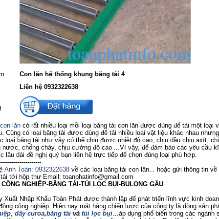
ẩm
Con lăn hệ thống khung băng tải 4
Liên hệ 0932322638
g
con lăn
có rất nhiều loại mỗi loại băng tải con lăn được dùng để tải một loại v
. Cũng có loại băng tải được dùng để tải nhiều loại vật liệu khác nhau nhưn
ác loại băng tải như vậy có thể chịu được nhiệt độ cao, chịu dầu chịu axít, ch
 nước, chống cháy, chịu cường độ cao ...Vì vậy, để đảm bảo các yêu cầu kĩ
 lâu dài đề nghị quý bạn liên hệ trực tiếp để chọn đúng loại phù hợp.
---------------------
hệ
Anh Toàn: 0932322638
về các loại băng tải con lăn... hoặc gửi thông tin về 
tải tới hộp thư Email: toanphatinfo@gmail.com
Ị CÔNG NGHIỆP-BĂNG TẢI-TÚI LỌC BỤI-BULONG GẦU
uất Nhập Khẩu Toàn Phát được thành lập để phát triển lĩnh vực kinh doanh
 động công nghiệp. Hiện nay mặt hàng chiến lược của công ty là dòng sản p
iệp
,
dây curoa
,
băng tải
và
túi lọc bụi
…áp dụng phổ biến trong các ngành 