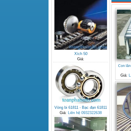
Xích 50
Giá:
Con lăn
Giá:
L
Vòng bi 61811 - Bạc đạn 61811
Giá:
Liên hệ 0932322638