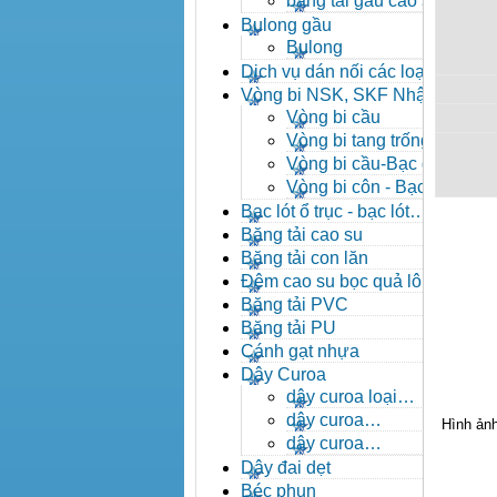
băng tải gầu cao su
Bulong gầu
Bulong
Dịch vụ dán nối các loại
băng tải
Vòng bi NSK, SKF Nhật
Vòng bi cầu
Vòng bi tang trống tự
lựa
Vòng bi cầu-Bạc đạn
cầu
Vòng bi côn - Bạc
đạn côn
Bạc lót ổ trục - bạc lót
nhông
Băng tải cao su
Băng tải con lăn
Đệm cao su bọc quả lô
băng tải
Băng tải PVC
Băng tải PU
Cánh gạt nhựa
Dây Curoa
dây curoa loại
A,B,C,D,E
dây curoa
Hình ản
SPZ,SPA,SPB,SPC
dây curoa
XPZ,XPA,XPB,XPC
Dây đai dẹt
Béc phun