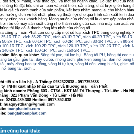
 dệt sợi, xi măng, khai thác gỗ…và một số ngành khác. Do đặc thù của ngà
 chúng tôi đặt tiêu chí an toàn và phát triển, sẵn sàng, chất lượng lên hàng đ
ó là giá cả cạnh tranh của sản phẩm, kết hợp nhằm mang lại cho khách hàng
c hưởng dịch vụ tốt nhất, phục vụ thuận lợi cho quá trình sản xuất kinh do
ông ty cũng như khách hàng. Mong muốn của chúng tôi là được góp phần nhỏ
trơn tru cỗ máy sản xuất cũng như thành công của các nhà máy sản xuất v
úng tôi lấy đó là thành công lớn nhất của chúng tôi.
 công ty Toàn Phát còn cung cấp một số loại
xích TPC
trong công nghiệp 
h 35-1R TPC
,
xích 35-2R TPC
,
xích 40-1R TPC
,
xích 40-2R TPC
,
xích 50-1R
h 50-2R TPC
,
xích 60-1R TPC
,
xích 60-2R TPC
,
xích 80-1R TPC
,
xích 80-2R
h 100-1R TPC
,
xích 100-2R TPC
,
xích 120-1R TPC
,
xích 120-2R TPC
,
xích 
h 140-2R TPC
,
xích 160-1R TPC
,
xích 160-2R TPC
,...
phẩm liên quan khác:
Băng tải pvc
,
túi lọc bụi
,
Băng tải PU
,
băng tải cao su
ăng tải gầu
,
gầu tải
,
dây curoa
,
nhông xích
,
phụ kiện băng tải
,
dán nối băng t
tải
,
máy đóng bao tự động
,
vòng bi tự lựa
,
vòng bi côn
,
vòng bi cầu
,
ghim nố
 nối băng tải
,
xích
...
hi tiết xin liên hệ - A Thắng:
0932322638
- 0917352638
 TNHH xuất nhập khẩu đầu tư và thương mại Toàn Phát
nh doanh: Phòng 603 - CT3A - KĐT Mễ Trì Thượng - Từ Liêm - Hà Nộ
g: 321 Phạm Văn Đồng - Từ Liêm - Hà Nội
02438.489.388 Hotline: 0917.352.638
huaquyetthang@gmail.com
ite:
toanphatinfo.com
te:
bangtaitoanphat.com
ẩm cùng loại khác