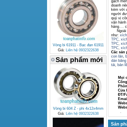
gạch men,
doanh nên
kèm với đ
người đượ
quý vị c
vận hành 
hàng…. ch
Ngoài ra
như:
xíc
TPC
,
xíc
TPC
,
xíc
Vòng bi 61911 - Bạc đạn 61911
TPC
,
xíc
Giá:
Liên hệ 0932322638
Các sản 
con lăn
,
b
Sản phẩm mới
dán băng 
tải
,
bản lề
Mọi c
Công ty
Phòng ki
Cửa hàn
ĐT/Fax: 
Email: 
Webs
Websi
Vòng bi 604 Z - phi 4x12x4mm
.
Giá:
Liên hệ 0932322638
Sản ph