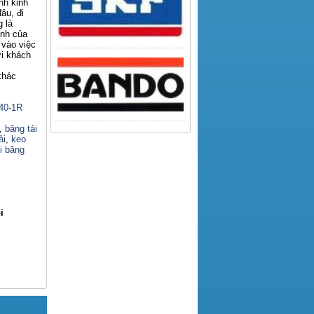
nh kinh
âu, đi
 là
anh của
 vào việc
ới khách
khác
140-1R
,
băng tải
ải
,
keo
i băng
i