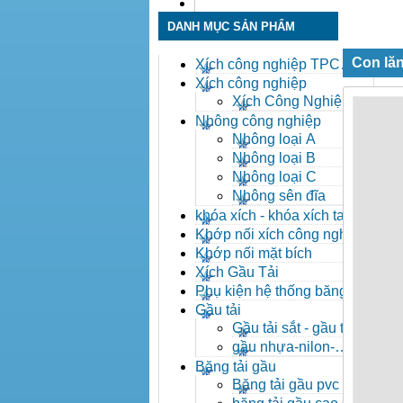
Liên hệ
DANH MỤC SẢN PHẨM
Con lăn
Xích công nghiệp TPC
Toàn Phát
Xích công nghiệp
Xích Công Nghiệp -
Xich Cong Nghiep
Nhông công nghiệp
Nhông loại A
Nhông loại B
Nhông loại C
Nhông sên đĩa
khóa xích - khóa xích tai eo
- khóa xích công nghiệp
Khớp nối xích công nghiệp
Khớp nối mặt bích
Xích Gầu Tải
Phụ kiện hệ thống băng tải
Gầu tải
Gầu tải sắt - gầu tải
inox
gầu nhựa-nilon-
HDPE
Băng tải gầu
Băng tải gầu pvc