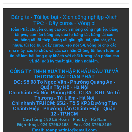
Băng tải
-
Túi lọc bụi
-
Xích công nghiệp
-
Xích
TPC
-
Dây curoa
-
Vòng bi
Toàn Phát chuyên cung cấp
xích nhông công nghiệp
,
băng
tải pvc
,
con lăn băng tải
,
quả lô băng tải
,
băng tải cao
su
,
băng tải lõi thép
,
băng tải gầu
,
gầu tải
,
gầu sắt
,
gầu
nhựa
,
túi lọc bụi
, dây curoa,
kẹp nối S4
,
vòng bi
cho các
nhà máy, các tổ chức và các cá nhân.
Chúng tôi
luôn luôn
tự
tin
sẽ
làm
hài lòng
quý khách
với
chất lượng
sản
phẩm
cao
và
đội ngũ
kỹ thuật
giàu kinh nghiệm.
CÔNG TY TNHH XUẤT NHẬP KHẨU ĐẦU TƯ VÀ
THƯƠNG MẠI TOÀN PHÁT
ĐC: Số 98 Tô Ngọc Vân - Phường Quảng An -
Quận Tây Hồ - Hà Nội
Chi nhánh Hà Nội: Phòng 603 - CT3A - KĐT Mễ Trì
Thượng - Từ Liêm - Hà Nội
Chi nhánh TP.HCM: 65/2 - Tổ 5 KP3 Đường Tân
Chánh Hiệp - Phường Tân Chánh Hiệp - Quận
12 - TP.HCM
Cửa hàng
:
80 Lê Hoàn - Phủ Lý - Hà Nam
Điện thoại: 024.3795.8168 Fax: 024.3795.8169
Email: toanphatinfo@gmail.com