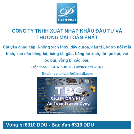
CÔNG TY TNHH XUẤT NHẬP KHẨU ĐẦU TƯ VÀ
THƯƠNG MẠI TOÀN PHÁT
Chuyên cung cấp: Nhông xích inox, dây curoa, gầu tải, khớp nối mặt
bích, keo dán băng tải, băng tải gầu, băng tải xích, túi lọc bụi, vải
lọc bụi, vòng bi các loại.
Điện thoại: 024.3795.8168 - Fax:024.3795.8169
Email: toanphatinfo@gmail.com
Vòng bi 6310 DDU - Bạc đạn 6310 DDU