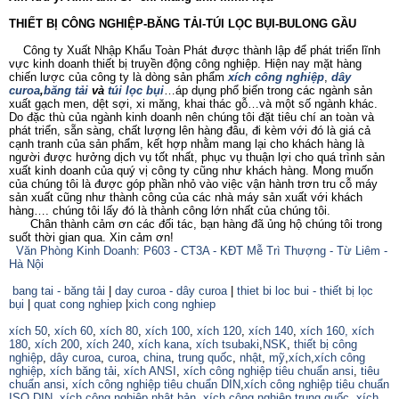
THIẾT BỊ CÔNG NGHIỆP-BĂNG TẢI-TÚI LỌC BỤI-BULONG GẦU
Công ty Xuất Nhập Khẩu Toàn Phát được thành lập để phát triển lĩnh
vực kinh doanh thiết bị truyền động công nghiệp. Hiện nay mặt hàng
chiến lược của công ty là dòng sản phẩm
xích công nghiệp
,
dây
curoa
,
băng tải
và
túi lọc bụi
…áp dụng phổ biến trong các ngành sản
xuất gạch men, dệt sợi, xi măng, khai thác gỗ…và một số ngành khác.
Do đặc thù của ngành kinh doanh nên chúng tôi đặt tiêu chí an toàn và
phát triển, sẵn sàng, chất lượng lên hàng đâu, đi kèm với đó là giá cả
cạnh tranh của sản phẩm, kết hợp nhằm mang lại cho khách hàng là
người được hưởng dịch vụ tốt nhất, phục vụ thuận lợi cho quá trình sản
xuất kinh doanh của quý vị công ty cũng như khách hàng. Mong muốn
của chúng tôi là được góp phần nhỏ vào việc vận hành trơn tru cỗ máy
sản xuất cũng như thành công của các nhà máy sản xuất với khách
hàng…. chúng tôi lấy đó là thành công lớn nhất của chúng tôi.
Chân thành cảm ơn các đối tác, bạn hàng đã ủng hộ chúng tôi trong
suốt thời gian qua. Xin cảm ơn!
Văn Phòng Kinh Doanh: P603 - CT3A - KĐT Mễ Trì Thượng - Từ Liêm -
Hà Nội
bang tai - băng tải
|
day curoa - dây curoa
|
thiet bi loc bui - thiết bị lọc
bụi
|
quat cong nghiep
|
xich cong nghiep
xích 50
,
xích 60
,
xích 80
,
xích 100
,
xích 120
,
xích 140
,
xích 160,
xích
180
,
xích 200
,
xích 240
,
xích kana
,
xích tsubaki
,
NSK
,
thiết bị công
nghiệp
,
dây curoa
,
curoa
,
china
,
trung quốc
,
nhật
,
mỹ
,
xích
,
xích công
nghiệp
,
xích băng tải
,
xích ANSI
,
xích công nghiệp tiêu chuẩn ansi
,
tiêu
chuẩn ansi
,
xích công nghiệp tiêu chuẩn DIN
,
xích công nghiệp tiêu chuẩn
ISO
,
DIN
,
xích công nghiệp nhật bản
,
xích công nghiệp trung quốc
,
xích