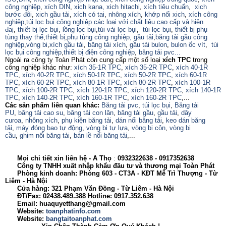
công nghiệp
,
xích DIN
,
xich kana,
xich hitachi
,
xích tiêu chuẩn
,
xich
bước đôi
,
xich gầu tải
,
xích có tai
,
nhông xích
,
khớp nối xich
,
xích công
nghiệp
,
túi lọc bụi công nghiệp các loại với chất liệu cao cấp và hiện
đaị
,
thiết bị lọc bụi
,
lồng lọc bụi
,
túi vải lọc bụi
,
túi lọc bụi
,
thiết bị phụ
tùng thay thế
,
thiết bị
,
phụ tùng công nghiệp,
gầu tải
,
băng tải gầu công
nghiệp
,
vòng bi
,
xích gầu tải
,
băng tải xích
,
gầu tải bulon
,
bulon ốc vít
,
túi
lọc bụi công nghiệp
,
thiết bị điện công nghiệp
,
băng tải pvc...
Ngoài ra công ty Toàn Phát còn cung cấp một số loại
xích TPC
trong
công nghiệp khác như:
xích 35-1R TPC
,
xích 35-2R TPC
,
xích 40-1R
TPC
,
xích 40-2R TPC
,
xích 50-1R TPC
,
xích 50-2R TPC
,
xích 60-1R
TPC
,
xích 60-2R TPC
,
xích 80-1R TPC
,
xích 80-2R TPC
,
xích 100-1R
TPC
,
xích 100-2R TPC
,
xích 120-1R TPC
,
xích 120-2R TPC
,
xích 140-1R
TPC
,
xích 140-2R TPC
,
xích 160-1R TPC
,
xích 160-2R TPC
,...
Các sản phẩm liên quan khác:
Băng tải pvc
,
túi lọc bụi
,
Băng tải
PU
,
băng tải cao su
,
băng tải con lăn
,
băng tải gầu
,
gầu tải
,
dây
curoa
,
nhông xích
,
phụ kiện băng tải
,
dán nối băng tải
,
keo dán băng
tải
,
máy đóng bao tự động
,
vòng bi tự lựa
,
vòng bi côn
,
vòng bi
cầu
,
ghim nối băng tải
,
bản lề nối băng tải
,...
Mọi chi tiết xin liên hệ - A
Thọ
:
0932322638
- 0917352638
Công ty TNHH xuất nhập khẩu đầu tư và thương mại Toàn Phát
Phòng kinh doanh: Phòng 603 - CT3A - KĐT Mễ Trì Thượng - Từ
Liêm - Hà Nội
Cửa hàng: 321 Phạm Văn Đồng - Từ Liêm - Hà Nội
ĐT/Fax: 02438.489.388 Hotline: 0917.352.638
Email: huaquyetthang@gmail.com
Website:
toanphatinfo.com
Website:
bangtaitoanphat.com