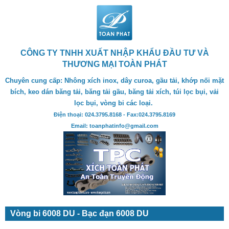
CÔNG TY TNHH XUẤT NHẬP KHẨU ĐẦU TƯ VÀ
THƯƠNG MẠI TOÀN PHÁT
Chuyên cung cấp: Nhông xích inox, dây curoa, gầu tải, khớp nối mặt
bích, keo dán băng tải, băng tải gầu, băng tải xích, túi lọc bụi, vải
lọc bụi, vòng bi các loại.
Điện thoại: 024.3795.8168 - Fax:024.3795.8169
Email: toanphatinfo@gmail.com
Vòng bi 6008 DU - Bạc đạn 6008 DU