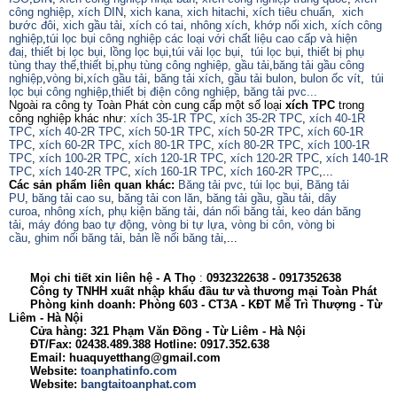
công nghiệp
,
xích DIN
,
xich kana,
xich hitachi
,
xích tiêu chuẩn
,
xich
bước đôi
,
xich gầu tải
,
xích có tai
,
nhông xích
,
khớp nối xich
,
xích công
nghiệp
,
túi lọc bụi công nghiệp các loại với chất liệu cao cấp và hiện
đaị
,
thiết bị lọc bụi
,
lồng lọc bụi
,
túi vải lọc bụi
,
túi lọc bụi
,
thiết bị phụ
tùng thay thế
,
thiết bị
,
phụ tùng công nghiệp,
gầu tải
,
băng tải gầu công
nghiệp
,
vòng bi
,
xích gầu tải
,
băng tải xích
,
gầu tải bulon
,
bulon ốc vít
,
túi
lọc bụi công nghiệp
,
thiết bị điện công nghiệp
,
băng tải pvc...
Ngoài ra công ty Toàn Phát còn cung cấp một số loại
xích TPC
trong
công nghiệp khác như:
xích 35-1R TPC
,
xích 35-2R TPC
,
xích 40-1R
TPC
,
xích 40-2R TPC
,
xích 50-1R TPC
,
xích 50-2R TPC
,
xích 60-1R
TPC
,
xích 60-2R TPC
,
xích 80-1R TPC
,
xích 80-2R TPC
,
xích 100-1R
TPC
,
xích 100-2R TPC
,
xích 120-1R TPC
,
xích 120-2R TPC
,
xích 140-1R
TPC
,
xích 140-2R TPC
,
xích 160-1R TPC
,
xích 160-2R TPC
,...
Các sản phẩm liên quan khác:
Băng tải pvc
,
túi lọc bụi
,
Băng tải
PU
,
băng tải cao su
,
băng tải con lăn
,
băng tải gầu
,
gầu tải
,
dây
curoa
,
nhông xích
,
phụ kiện băng tải
,
dán nối băng tải
,
keo dán băng
tải
,
máy đóng bao tự động
,
vòng bi tự lựa
,
vòng bi côn
,
vòng bi
cầu
,
ghim nối băng tải
,
bản lề nối băng tải
,...
Mọi chi tiết xin liên hệ - A
Thọ
:
0932322638
- 0917352638
Công ty TNHH xuất nhập khẩu đầu tư và thương mại Toàn Phát
Phòng kinh doanh: Phòng 603 - CT3A - KĐT Mễ Trì Thượng - Từ
Liêm - Hà Nội
Cửa hàng: 321 Phạm Văn Đồng - Từ Liêm - Hà Nội
ĐT/Fax: 02438.489.388 Hotline: 0917.352.638
Email: huaquyetthang@gmail.com
Website:
toanphatinfo.com
Website:
bangtaitoanphat.com