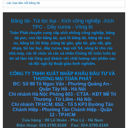
- các loại dán nối băng tải
Băng tải
-
Túi lọc bụi
-
Xích công nghiệp
-
Xích
TPC
-
Dây curoa
-
Vòng bi
Toàn Phát chuyên cung cấp
xích nhông công nghiệp
,
băng
tải pvc
,
con lăn băng tải
,
quả lô băng tải
,
băng tải cao
su
,
băng tải lõi thép
,
băng tải gầu
,
gầu tải
,
gầu sắt
,
gầu
nhựa
,
túi lọc bụi
, dây curoa,
kẹp nối S4
,
vòng bi
cho các
nhà máy, các tổ chức và các cá nhân.
Chúng tôi
luôn luôn
tự
tin
sẽ
làm
hài lòng
quý khách
với
chất lượng
sản
phẩm
cao
và
đội ngũ
kỹ thuật
giàu kinh nghiệm.
CÔNG TY TNHH XUẤT NHẬP KHẨU ĐẦU TƯ VÀ
THƯƠNG MẠI TOÀN PHÁT
ĐC: Số 98 Tô Ngọc Vân - Phường Quảng An -
Quận Tây Hồ - Hà Nội
Chi nhánh Hà Nội: Phòng 603 - CT3A - KĐT Mễ Trì
Thượng - Từ Liêm - Hà Nội
Chi nhánh TP.HCM: 65/2 - Tổ 5 KP3 Đường Tân
Chánh Hiệp - Phường Tân Chánh Hiệp - Quận
12 - TP.HCM
Cửa hàng
:
80 Lê Hoàn - Phủ Lý - Hà Nam
Điện thoại: 024.3795.8168 Fax: 024.3795.8169