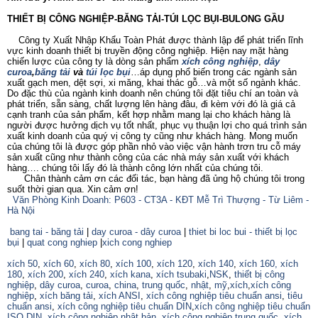
THIẾT BỊ CÔNG NGHIỆP-BĂNG TẢI-TÚI LỌC BỤI-BULONG GẦU
Công ty Xuất Nhập Khẩu Toàn Phát được thành lập để phát triển lĩnh
vực kinh doanh thiết bị truyền động công nghiệp. Hiện nay mặt hàng
chiến lược của công ty là dòng sản phẩm
xích công nghiệp
,
dây
curoa
,
băng tải
và
túi lọc bụi
…áp dụng phổ biến trong các ngành sản
xuất gạch men, dệt sợi, xi măng, khai thác gỗ…và một số ngành khác.
Do đặc thù của ngành kinh doanh nên chúng tôi đặt tiêu chí an toàn và
phát triển, sẵn sàng, chất lượng lên hàng đâu, đi kèm với đó là giá cả
cạnh tranh của sản phẩm, kết hợp nhằm mang lại cho khách hàng là
người được hưởng dịch vụ tốt nhất, phục vụ thuận lợi cho quá trình sản
xuất kinh doanh của quý vị công ty cũng như khách hàng. Mong muốn
của chúng tôi là được góp phần nhỏ vào việc vận hành trơn tru cỗ máy
sản xuất cũng như thành công của các nhà máy sản xuất với khách
hàng…. chúng tôi lấy đó là thành công lớn nhất của chúng tôi.
Chân thành cảm ơn các đối tác, bạn hàng đã ủng hộ chúng tôi trong
suốt thời gian qua. Xin cảm ơn!
Văn Phòng Kinh Doanh: P603 - CT3A - KĐT Mễ Trì Thượng - Từ Liêm -
Hà Nội
bang tai - băng tải
|
day curoa - dây curoa
|
thiet bi loc bui - thiết bị lọc
bụi
|
quat cong nghiep
|
xich cong nghiep
xích 50
,
xích 60
,
xích 80
,
xích 100
,
xích 120
,
xích 140
,
xích 160,
xích
180
,
xích 200
,
xích 240
,
xích kana
,
xích tsubaki
,
NSK
,
thiết bị công
nghiệp
,
dây curoa
,
curoa
,
china
,
trung quốc
,
nhật
,
mỹ
,
xích
,
xích công
nghiệp
,
xích băng tải
,
xích ANSI
,
xích công nghiệp tiêu chuẩn ansi
,
tiêu
chuẩn ansi
,
xích công nghiệp tiêu chuẩn DIN
,
xích công nghiệp tiêu chuẩn
ISO
,
DIN
,
xích công nghiệp nhật bản
,
xích công nghiệp trung quốc
,
xích