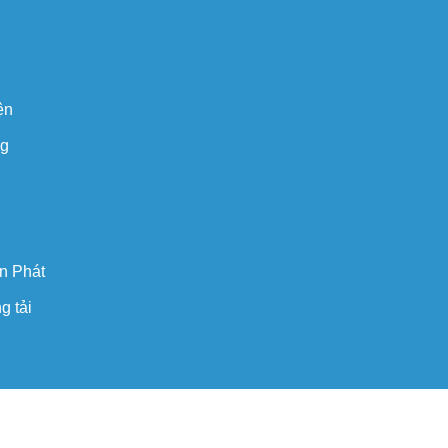
ện
ng
n Phát
g tải