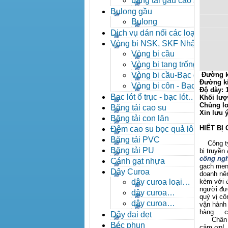
băng tải gầu cao su
Bulong gầu
Bulong
Dịch vụ dán nối các loại
băng tải
Vòng bi NSK, SKF Nhật
Vòng bi cầu
Vòng bi tang trống tự
lựa
Vòng bi cầu-Bạc đạn
Đường k
Đường k
cầu
Vòng bi côn - Bạc
Độ dày:
đạn côn
Bạc lót ổ trục - bạc lót
Khối lượ
Chủng lo
nhông
Băng tải cao su
Xin lưu 
Băng tải con lăn
HIẾT BỊ
Đệm cao su bọc quả lô
băng tải
Băng tải PVC
Công ty X
Băng tải PU
bị truyền
công ngh
Cánh gạt nhựa
gạch men,
Dây Curoa
doanh nên
dây curoa loại
kèm với đ
người đượ
A,B,C,D,E
dây curoa
quý vị c
SPZ,SPA,SPB,SPC
dây curoa
vận hành 
XPZ,XPA,XPB,XPC
hàng…. ch
Dây đai dẹt
Chân thà
Béc phun
cảm ơn!