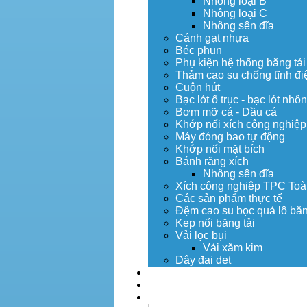
Nhông loại B
Nhông loại C
Nhông sên đĩa
Cánh gạt nhựa
Béc phun
Phụ kiện hệ thống băng tải
Thảm cao su chống tĩnh đi
Cuộn hút
Bạc lót ổ trục - bạc lót nhô
Bơm mỡ cá - Dầu cá
Khớp nối xích công nghiệp
Máy đóng bao tự động
Khớp nối mặt bích
Bánh răng xích
Nhông sên đĩa
Xích công nghiệp TPC Toà
Các sản phẩm thực tế
Đệm cao su bọc quả lô băn
Kẹp nối băng tải
Vải lọc bụi
Vải xăm kim
Dây đai dẹt
Dịch vụ
Tuyển dụng
Tin tức