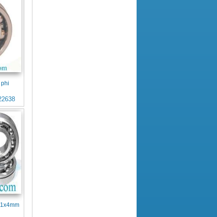
 phi
22638
x11x4mm