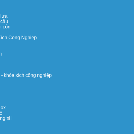
 lựa
 cầu
n côn
Xich Cong Nghiep
g
o - khóa xích công nghiệp
nox
E
ng tải