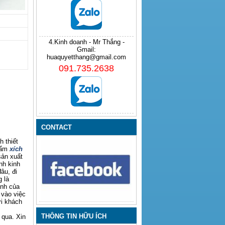
4.Kinh doanh - Mr Thắng -
Gmail:
huaquyetthang@gmail.com
091.735.2638
CONTACT
 thiết
hẩm
xích
sản xuất
nh kinh
âu, đi
 là
anh của
 vào việc
ới khách
THÔNG TIN HỮU ÍCH
 qua. Xin