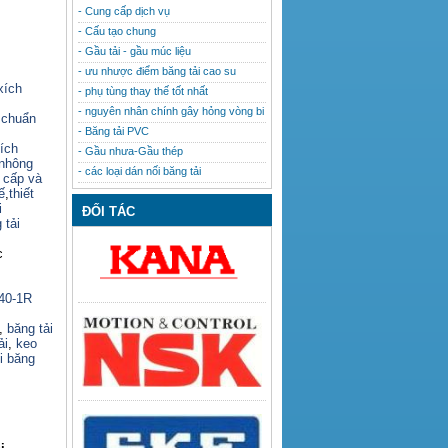
- Cung cấp dịch vụ
- Cấu tạo chung
- Gầu tải - gầu múc liệu
- ưu nhược điểm băng tải cao su
xích
- phụ tùng thay thế tốt nhất
- nguyên nhân chính gây hỏng vòng bi
 chuẩn
- Băng tải PVC
ích
- Gầu nhưa-Gầu thép
nhông
- các loại dán nối băng tải
o cấp và
ế
,
thiết
i
ĐỐI TÁC
 tải
c
140-1R
,
băng tải
ải
,
keo
i băng