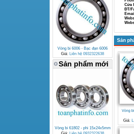
Phòng ki
Cửa hàn
ĐT/Fax: 
Email: 
Webs
Websi
Xin Ch
Sản ph
Vòng bi 6006 - Bạc đạn 6006
Giá:
Liên hệ 0932322638
Sản phẩm mới
Vòng b
Giá:
L
Vòng bi 61802 - phi 15x24x5mm
Giá:
Liên hệ 0932322638