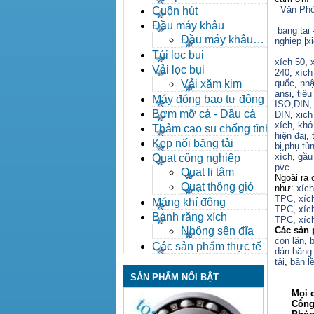
Văn Phò
Cuộn hút
Đầu máy khâu
bang tai 
Đầu máy khâu
nghiep
|
x
Bafang
Túi lọc bụi
xích 50
,
Vải lọc bụi
240
,
xích
Vải xăm kim
quốc
,
nhậ
ansi
,
tiêu
Máy đóng bao tự động
ISO
,
DIN
Bơm mỡ cá - Dầu cá
DIN
,
xich
xích
,
khớ
Thảm cao su chống tĩnh
hiện đaị
,
điện
Kẹp nối băng tải
bị
,
phụ tù
xích
,
gầu 
Quạt công nghiệp
pvc...
Quạt li tâm
Ngoài ra 
Quạt thông gió
như:
xíc
TPC
,
xíc
Máng khí động
TPC
,
xíc
Bánh răng xích
TPC
,
xíc
Nhông sên đĩa
Các sản 
con lăn
,
b
Các sản phẩm thực tế
dán băng 
tải
,
bản lề
SẢN PHẨM NỔI BẬT
Mọi ch
Công ty