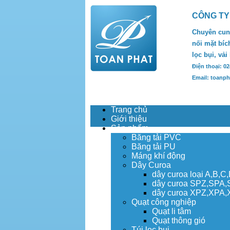
CÔNG TY
Chuyên cung
nối mặt bích
lọc bụi, vải
Điện thoại: 0
Email: toanp
Trang chủ
Giới thiệu
Sản phẩm
Băng tải PVC
Băng tải PU
Máng khí động
Dây Curoa
dây curoa loại A,B,C
dây curoa SPZ,SPA
dây curoa XPZ,XPA
Quạt công nghiệp
Quạt li tâm
Quạt thông gió
Túi lọc bụi