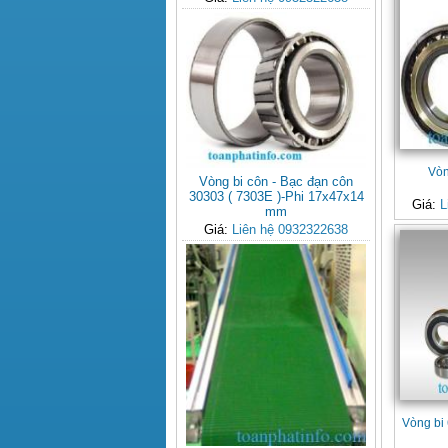
Vòn
Vòng bi côn - Bạc đạn côn
30303 ( 7303E )-Phi 17x47x14
Giá:
L
mm
Giá:
Liên hệ 0932322638
Vòng bi