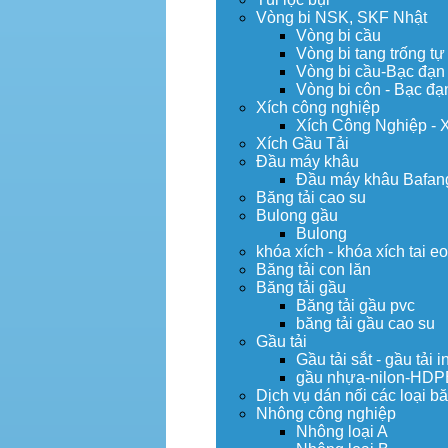
Vòng bi NSK, SKF Nhật
Vòng bi cầu
Vòng bi tang trống tự
Vòng bi cầu-Bạc đạn
Vòng bi côn - Bạc đạ
Xích công nghiệp
Xích Công Nghiệp - 
Xích Gầu Tải
Đầu máy khâu
Đầu máy khâu Bafan
Băng tải cao su
Bulong gầu
Bulong
khóa xích - khóa xích tai e
Băng tải con lăn
Băng tải gầu
Băng tải gầu pvc
băng tải gầu cao su
Gầu tải
Gầu tải sắt - gầu tải i
gầu nhựa-nilon-HDP
Dịch vụ dán nối các loại bă
Nhông công nghiệp
Nhông loại A