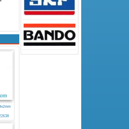
i
4x9x2mm
22638