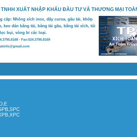
 TNHH XUẤT NHẬP KHẨU ĐẦU TƯ VÀ THƯƠNG MẠI TOÀ
 cấp: Nhông xích inox, dây curoa, gầu tải, khớp
, keo dán băng tải, băng tải gầu, băng tải xích, túi
 lọc bụi, vòng bi các loại.
24.3795.8168 - Fax:024.3795.8169
hatinfo@gmail.com
,D,E
,SPB,SPC
,XPB,XPC