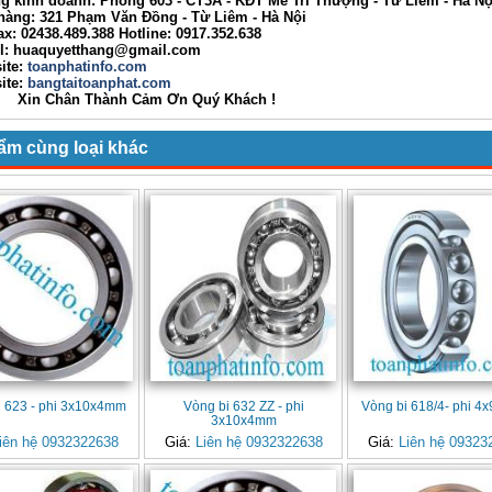
nh doanh: Phòng 603 - CT3A - KĐT Mễ Trì Thượng - Từ Liêm - Hà Nộ
g: 321 Phạm Văn Đồng - Từ Liêm - Hà Nội
02438.489.388 Hotline: 0917.352.638
huaquyetthang@gmail.com
ite:
toanphatinfo.com
te:
bangtaitoanphat.com
ân Thành Cảm Ơn Quý Khách !
ẩm cùng loại khác
i 623 - phi 3x10x4mm
Vòng bi 632 ZZ - phi
Vòng bi 618/4- phi 
3x10x4mm
iên hệ 0932322638
Giá:
Liên hệ 0932322638
Giá:
Liên hệ 09323