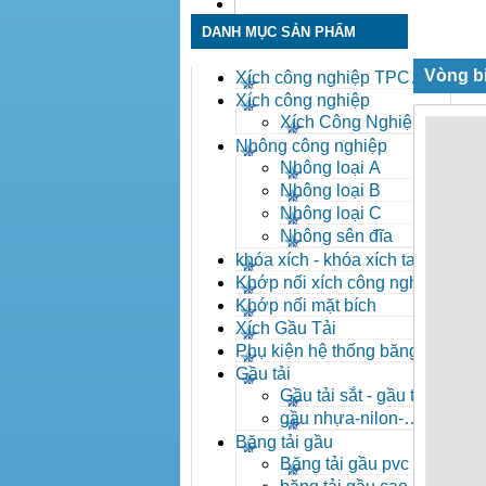
Liên hệ
DANH MỤC SẢN PHẨM
Vòng bi
Xích công nghiệp TPC
Toàn Phát
Xích công nghiệp
Xích Công Nghiệp -
Xich Cong Nghiep
Nhông công nghiệp
Nhông loại A
Nhông loại B
Nhông loại C
Nhông sên đĩa
khóa xích - khóa xích tai eo
- khóa xích công nghiệp
Khớp nối xích công nghiệp
Khớp nối mặt bích
Xích Gầu Tải
Phụ kiện hệ thống băng tải
Gầu tải
Gầu tải sắt - gầu tải
inox
gầu nhựa-nilon-
HDPE
Băng tải gầu
Băng tải gầu pvc