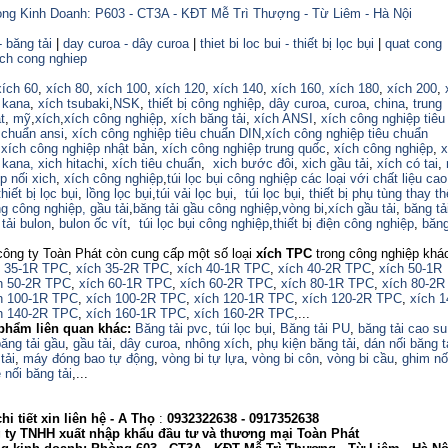
ng Kinh Doanh: P603 - CT3A - KĐT Mễ Trì Thượng - Từ Liêm - Hà Nội
- băng tải
|
day curoa - dây curoa
|
thiet bi loc bui - thiết bị lọc bụi
|
quat cong
ich cong nghiep
xích 60
,
xích 80
,
xích 100
,
xích 120
,
xích 140
,
xích 160,
xích 180
,
xích 200
,
 kana
,
xích tsubaki
,
NSK
,
thiết bị công nghiệp
,
dây curoa
,
curoa
,
china
,
trung
t
,
mỹ
,
xích
,
xích công nghiệp
,
xích băng tải
,
xích ANSI
,
xích công nghiệp tiêu
 chuẩn ansi
,
xích công nghiệp tiêu chuẩn DIN
,
xích công nghiệp tiêu chuẩn
,
xích công nghiệp nhật bản
,
xích công nghiệp trung quốc
,
xích công nghiệp
,
x
 kana,
xich hitachi
,
xích tiêu chuẩn
,
xich bước đôi
,
xich gầu tải
,
xích có tai
,
p nối xich
,
xích công nghiệp
,
túi lọc bụi công nghiệp các loại với chất liệu ca
thiết bị lọc bụi
,
lồng lọc bụi
,
túi vải lọc bụi
,
túi lọc bụi
,
thiết bị phụ tùng thay th
ng công nghiệp,
gầu tải
,
băng tải gầu công nghiệp
,
vòng bi
,
xích gầu tải
,
băng tả
tải bulon
,
bulon ốc vít
,
túi lọc bụi công nghiệp
,
thiết bị điện công nghiệp
,
băng
công ty Toàn Phát còn cung cấp một số loại
xích TPC
trong công nghiệp khá
h 35-1R TPC
,
xích 35-2R TPC
,
xích 40-1R TPC
,
xích 40-2R TPC
,
xích 50-1R
h 50-2R TPC
,
xích 60-1R TPC
,
xích 60-2R TPC
,
xích 80-1R TPC
,
xích 80-2R
h 100-1R TPC
,
xích 100-2R TPC
,
xích 120-1R TPC
,
xích 120-2R TPC
,
xích 
h 140-2R TPC
,
xích 160-1R TPC
,
xích 160-2R TPC
,...
phẩm liên quan khác:
Băng tải pvc
,
túi lọc bụi
,
Băng tải PU
,
băng tải cao su
ăng tải gầu
,
gầu tải
,
dây curoa
,
nhông xích
,
phụ kiện băng tải
,
dán nối băng t
tải
,
máy đóng bao tự động
,
vòng bi tự lựa
,
vòng bi côn
,
vòng bi cầu
,
ghim nố
 nối băng tải
,...
i tiết xin liên hệ - A
Thọ
:
0932322638
- 0917352638
 TNHH xuất nhập khẩu đầu tư và thương mại Toàn Phát