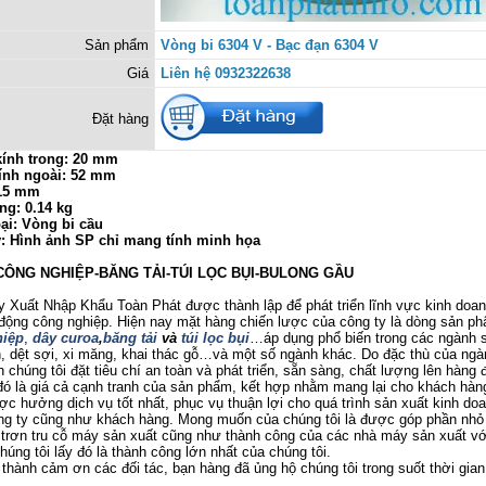
Sản phẩm
Vòng bi 6304 V - Bạc đạn 6304 V
Giá
Liên hệ 0932322638
Đặt hàng
ính trong: 20 mm
ính ngoài: 52 mm
 15 mm
ng: 0.14 kg
ại: Vòng bi cầu
ý: Hình ảnh SP chỉ mang tính minh họa
 CÔNG NGHIỆP-BĂNG TẢI-TÚI LỌC BỤI-BULONG GẦU
uất Nhập Khẩu Toàn Phát được thành lập để phát triển lĩnh vực kinh doanh
 động công nghiệp. Hiện nay mặt hàng chiến lược của công ty là dòng sản p
iệp
,
dây curoa
,
băng tải
và
túi lọc bụi
…áp dụng phổ biến trong các ngành 
 dệt sợi, xi măng, khai thác gỗ…và một số ngành khác. Do đặc thù của ngà
 chúng tôi đặt tiêu chí an toàn và phát triển, sẵn sàng, chất lượng lên hàng đ
ó là giá cả cạnh tranh của sản phẩm, kết hợp nhằm mang lại cho khách hàng
c hưởng dịch vụ tốt nhất, phục vụ thuận lợi cho quá trình sản xuất kinh do
ông ty cũng như khách hàng. Mong muốn của chúng tôi là được góp phần nhỏ
trơn tru cỗ máy sản xuất cũng như thành công của các nhà máy sản xuất v
úng tôi lấy đó là thành công lớn nhất của chúng tôi.
nh cảm ơn các đối tác, bạn hàng đã ủng hộ chúng tôi trong suốt thời gian