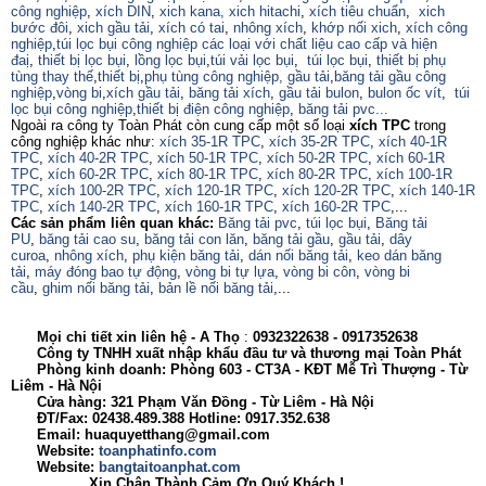
công nghiệp
,
xích DIN
,
xich kana,
xich hitachi
,
xích tiêu chuẩn
,
xich
bước đôi
,
xich gầu tải
,
xích có tai
,
nhông xích
,
khớp nối xich
,
xích công
nghiệp
,
túi lọc bụi công nghiệp các loại với chất liệu cao cấp và hiện
đaị
,
thiết bị lọc bụi
,
lồng lọc bụi
,
túi vải lọc bụi
,
túi lọc bụi
,
thiết bị phụ
tùng thay thế
,
thiết bị
,
phụ tùng công nghiệp,
gầu tải
,
băng tải gầu công
nghiệp
,
vòng bi
,
xích gầu tải
,
băng tải xích
,
gầu tải bulon
,
bulon ốc vít
,
túi
lọc bụi công nghiệp
,
thiết bị điện công nghiệp
,
băng tải pvc...
Ngoài ra công ty Toàn Phát còn cung cấp một số loại
xích TPC
trong
công nghiệp khác như:
xích 35-1R TPC
,
xích 35-2R TPC
,
xích 40-1R
TPC
,
xích 40-2R TPC
,
xích 50-1R TPC
,
xích 50-2R TPC
,
xích 60-1R
TPC
,
xích 60-2R TPC
,
xích 80-1R TPC
,
xích 80-2R TPC
,
xích 100-1R
TPC
,
xích 100-2R TPC
,
xích 120-1R TPC
,
xích 120-2R TPC
,
xích 140-1R
TPC
,
xích 140-2R TPC
,
xích 160-1R TPC
,
xích 160-2R TPC
,...
Các sản phẩm liên quan khác:
Băng tải pvc
,
túi lọc bụi
,
Băng tải
PU
,
băng tải cao su
,
băng tải con lăn
,
băng tải gầu
,
gầu tải
,
dây
curoa
,
nhông xích
,
phụ kiện băng tải
,
dán nối băng tải
,
keo dán băng
tải
,
máy đóng bao tự động
,
vòng bi tự lựa
,
vòng bi côn
,
vòng bi
cầu
,
ghim nối băng tải
,
bản lề nối băng tải
,...
Mọi chi tiết xin liên hệ - A
Thọ
:
0932322638
- 0917352638
Công ty TNHH xuất nhập khẩu đầu tư và thương mại Toàn Phát
Phòng kinh doanh: Phòng 603 - CT3A - KĐT Mễ Trì Thượng - Từ
Liêm - Hà Nội
Cửa hàng: 321 Phạm Văn Đồng - Từ Liêm - Hà Nội
ĐT/Fax: 02438.489.388 Hotline: 0917.352.638
Email: huaquyetthang@gmail.com
Website:
toanphatinfo.com
Website:
bangtaitoanphat.com
Xin Chân Thành Cảm Ơn Quý Khách !