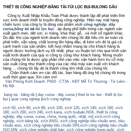
THIẾT BỊ CÔNG NGHIỆP-BĂNG TẢI-TÚI LỌC BỤI-BULONG GẦU
Công ty Xuất Nhập Khẩu Toàn Phát được thành lập để phát triển lĩnh
vực kinh doanh thiết bị truyền động công nghiệp. Hiện nay mặt hàng
chiến lược của công ty là dòng sản phẩm
xích công nghiệp
,
dây
curoa
,
băng tải
và
túi lọc bụi
…áp dụng phổ biến trong các ngành sản
xuất gạch men, dệt sợi, xi măng, khai thác gỗ…và một số ngành khác.
Do đặc thù của ngành kinh doanh nên chúng tôi đặt tiêu chí an toàn và
phát triển, sẵn sàng, chất lượng lên hàng đâu, đi kèm với đó là giá cả
cạnh tranh của sản phẩm, kết hợp nhằm mang lại cho khách hàng là
người được hưởng dịch vụ tốt nhất, phục vụ thuận lợi cho quá trình sản
xuất kinh doanh của quý vị công ty cũng như khách hàng. Mong muốn
của chúng tôi là được góp phần nhỏ vào việc vận hành trơn tru cỗ máy
sản xuất cũng như thành công của các nhà máy sản xuất với khách
hàng…. chúng tôi lấy đó là thành công lớn nhất của chúng tôi.
Chân thành cảm ơn các đối tác, bạn hàng đã ủng hộ chúng tôi trong
suốt thời gian qua. Xin cảm ơn!
Văn Phòng Kinh Doanh: P603 - CT3A - KĐT Mễ Trì Thượng - Từ Liêm -
Hà Nội
bang tai - băng tải
|
day curoa - dây curoa
|
thiet bi loc bui - thiết bị lọc
bụi
|
quat cong nghiep
|
xich cong nghiep
xích 50
,
xích 60
,
xích 80
,
xích 100
,
xích 120
,
xích 140
,
xích 160,
xích
180
,
xích 200
,
xích 240
,
xích kana
,
xích tsubaki
,
NSK
,
thiết bị công
nghiệp
,
dây curoa
,
curoa
,
china
,
trung quốc
,
nhật
,
mỹ
,
xích
,
xích công
nghiệp
,
xích băng tải
,
xích ANSI
,
xích công nghiệp tiêu chuẩn ansi
,
tiêu
chuẩn ansi
,
xích công nghiệp tiêu chuẩn DIN
,
xích công nghiệp tiêu chuẩn
ISO
,
DIN
,
xích công nghiệp nhật bản
,
xích công nghiệp trung quốc
,
xích