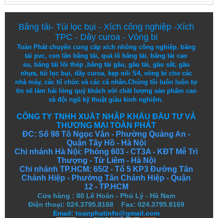
Băng tải
-
Túi lọc bụi
-
Xích công nghiệp
-
Xích
TPC
-
Dây curoa
-
Vòng bi
Toàn Phát chuyên cung cấp
xích nhông công nghiệp
,
băng
tải pvc
,
con lăn băng tải
,
quả lô băng tải
,
băng tải cao
su
,
băng tải lõi thép
,
băng tải gầu
,
gầu tải
,
gầu sắt
,
gầu
nhựa
,
túi lọc bụi
, dây curoa,
kẹp nối S4
,
vòng bi
cho các
nhà máy, các tổ chức và các cá nhân.
Chúng tôi
luôn luôn
tự
tin
sẽ
làm
hài lòng
quý khách
với
chất lượng
sản
phẩm
cao
và
đội ngũ
kỹ thuật
giàu kinh nghiệm.
CÔNG TY TNHH XUẤT NHẬP KHẨU ĐẦU TƯ VÀ
THƯƠNG MẠI TOÀN PHÁT
ĐC: Số 98 Tô Ngọc Vân - Phường Quảng An -
Quận Tây Hồ - Hà Nội
Chi nhánh Hà Nội: Phòng 603 - CT3A - KĐT Mễ Trì
Thượng - Từ Liêm - Hà Nội
Chi nhánh TP.HCM: 65/2 - Tổ 5 KP3 Đường Tân
Chánh Hiệp - Phường Tân Chánh Hiệp - Quận
12 - TP.HCM
Cửa hàng
:
80 Lê Hoàn - Phủ Lý - Hà Nam
Điện thoại: 024.3795.8168 Fax: 024.3795.8169
Email: toanphatinfo@gmail.com