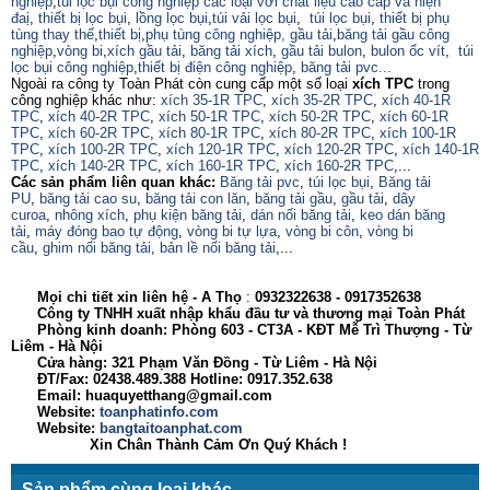
nghiệp
,
túi lọc bụi công nghiệp các loại với chất liệu cao cấp và hiện
đaị
,
thiết bị lọc bụi
,
lồng lọc bụi
,
túi vải lọc bụi
,
túi lọc bụi
,
thiết bị phụ
tùng thay thế
,
thiết bị
,
phụ tùng công nghiệp,
gầu tải
,
băng tải gầu công
nghiệp
,
vòng bi
,
xích gầu tải
,
băng tải xích
,
gầu tải bulon
,
bulon ốc vít
,
túi
lọc bụi công nghiệp
,
thiết bị điện công nghiệp
,
băng tải pvc...
Ngoài ra công ty Toàn Phát còn cung cấp một số loại
xích TPC
trong
công nghiệp khác như:
xích 35-1R TPC
,
xích 35-2R TPC
,
xích 40-1R
TPC
,
xích 40-2R TPC
,
xích 50-1R TPC
,
xích 50-2R TPC
,
xích 60-1R
TPC
,
xích 60-2R TPC
,
xích 80-1R TPC
,
xích 80-2R TPC
,
xích 100-1R
TPC
,
xích 100-2R TPC
,
xích 120-1R TPC
,
xích 120-2R TPC
,
xích 140-1R
TPC
,
xích 140-2R TPC
,
xích 160-1R TPC
,
xích 160-2R TPC
,...
Các sản phẩm liên quan khác:
Băng tải pvc
,
túi lọc bụi
,
Băng tải
PU
,
băng tải cao su
,
băng tải con lăn
,
băng tải gầu
,
gầu tải
,
dây
curoa
,
nhông xích
,
phụ kiện băng tải
,
dán nối băng tải
,
keo dán băng
tải
,
máy đóng bao tự động
,
vòng bi tự lựa
,
vòng bi côn
,
vòng bi
cầu
,
ghim nối băng tải
,
bản lề nối băng tải
,...
Mọi chi tiết xin liên hệ - A
Thọ
:
0932322638
- 0917352638
Công ty TNHH xuất nhập khẩu đầu tư và thương mại Toàn Phát
Phòng kinh doanh: Phòng 603 - CT3A - KĐT Mễ Trì Thượng - Từ
Liêm - Hà Nội
Cửa hàng: 321 Phạm Văn Đồng - Từ Liêm - Hà Nội
ĐT/Fax: 02438.489.388 Hotline: 0917.352.638
Email: huaquyetthang@gmail.com
Website:
toanphatinfo.com
Website:
bangtaitoanphat.com
Xin Chân Thành Cảm Ơn Quý Khách !
Sản phẩm cùng loại khác