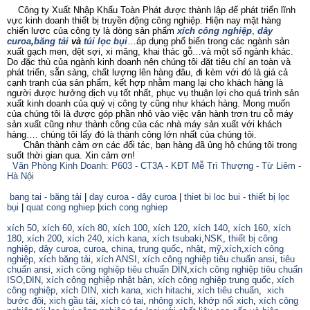
Công ty Xuất Nhập Khẩu Toàn Phát được thành lập để phát triển lĩnh
vực kinh doanh thiết bị truyền động công nghiệp. Hiện nay mặt hàng
chiến lược của công ty là dòng sản phẩm
xích công nghiệp
,
dây
curoa
,
băng tải
và
túi lọc bụi
…áp dụng phổ biến trong các ngành sản
xuất gạch men, dệt sợi, xi măng, khai thác gỗ…và một số ngành khác.
Do đặc thù của ngành kinh doanh nên chúng tôi đặt tiêu chí an toàn và
phát triển, sẵn sàng, chất lượng lên hàng đâu, đi kèm với đó là giá cả
cạnh tranh của sản phẩm, kết hợp nhằm mang lại cho khách hàng là
người được hưởng dịch vụ tốt nhất, phục vụ thuận lợi cho quá trình sản
xuất kinh doanh của quý vị công ty cũng như khách hàng. Mong muốn
của chúng tôi là được góp phần nhỏ vào việc vận hành trơn tru cỗ máy
sản xuất cũng như thành công của các nhà máy sản xuất với khách
hàng…. chúng tôi lấy đó là thành công lớn nhất của chúng tôi.
Chân thành cảm ơn các đối tác, bạn hàng đã ủng hộ chúng tôi trong
suốt thời gian qua. Xin cảm ơn!
Văn Phòng Kinh Doanh: P603 - CT3A - KĐT Mễ Trì Thượng - Từ Liêm -
Hà Nội
bang tai - băng tải
|
day curoa - dây curoa
|
thiet bi loc bui - thiết bị lọc
bụi
|
quat cong nghiep
|
xich cong nghiep
xích 50
,
xích 60
,
xích 80
,
xích 100
,
xích 120
,
xích 140
,
xích 160,
xích
180
,
xích 200
,
xích 240
,
xích kana
,
xích tsubaki
,
NSK
,
thiết bị công
nghiệp
,
dây curoa
,
curoa
,
china
,
trung quốc
,
nhật
,
mỹ
,
xích
,
xích công
nghiệp
,
xích băng tải
,
xích ANSI
,
xích công nghiệp tiêu chuẩn ansi
,
tiêu
chuẩn ansi
,
xích công nghiệp tiêu chuẩn DIN
,
xích công nghiệp tiêu chuẩn
ISO
,
DIN
,
xích công nghiệp nhật bản
,
xích công nghiệp trung quốc
,
xích
công nghiệp
,
xích DIN
,
xich kana,
xich hitachi
,
xích tiêu chuẩn
,
xich
bước đôi
,
xich gầu tải
,
xích có tai
,
nhông xích
,
khớp nối xich
,
xích công