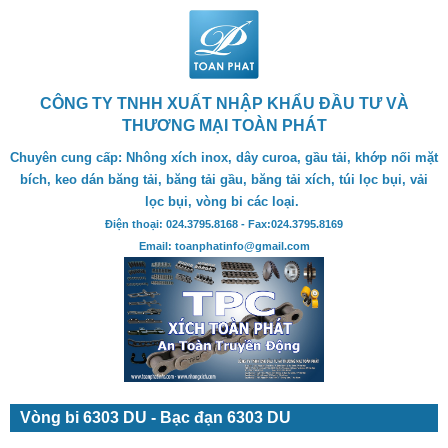
CÔNG TY TNHH XUẤT NHẬP KHẨU ĐẦU TƯ VÀ
THƯƠNG MẠI TOÀN PHÁT
Chuyên cung cấp: Nhông xích inox, dây curoa, gầu tải, khớp nối mặt
bích, keo dán băng tải, băng tải gầu, băng tải xích, túi lọc bụi, vải
lọc bụi, vòng bi các loại.
Điện thoại: 024.3795.8168 - Fax:024.3795.8169
Email: toanphatinfo@gmail.com
Vòng bi 6303 DU - Bạc đạn 6303 DU