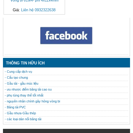
Vòng bi 619/4- phi 4x11x4mm
Giá:
Liên hệ 0932322638
CONTACT
THÔNG TIN HỮU ÍCH
- Cung cấp dịch vụ
- Cấu tạo chung
- Gầu tải - gầu múc liệu
- ưu nhược điểm băng tải cao su
- phụ tùng thay thế tốt nhất
- nguyên nhân chính gây hỏng vòng bi
- Băng tải PVC
- Gầu nhưa-Gầu thép
- các loại dán nối băng tải