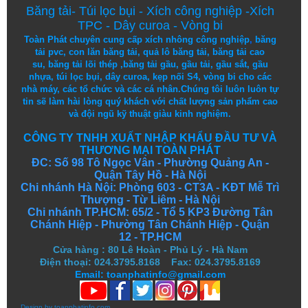
Băng tải
-
Túi lọc bụi
-
Xích công nghiệp
-
Xích
TPC
-
Dây curoa
-
Vòng bi
Toàn Phát chuyên cung cấp
xích nhông công nghiệp
,
băng
tải pvc
,
con lăn băng tải
,
quả lô băng tải
,
băng tải cao
su
,
băng tải lõi thép
,
băng tải gầu
,
gầu tải
,
gầu sắt
,
gầu
nhựa
,
túi lọc bụi
, dây curoa,
kẹp nối S4
,
vòng bi
cho các
nhà máy, các tổ chức và các cá nhân.
Chúng tôi
luôn luôn
tự
tin
sẽ
làm
hài lòng
quý khách
với
chất lượng
sản
phẩm
cao
và
đội ngũ
kỹ thuật
giàu kinh nghiệm.
CÔNG TY TNHH XUẤT NHẬP KHẨU ĐẦU TƯ VÀ
THƯƠNG MẠI TOÀN PHÁT
ĐC: Số 98 Tô Ngọc Vân - Phường Quảng An -
Quận Tây Hồ - Hà Nội
Chi nhánh Hà Nội: Phòng 603 - CT3A - KĐT Mễ Trì
Thượng - Từ Liêm - Hà Nội
Chi nhánh TP.HCM: 65/2 - Tổ 5 KP3 Đường Tân
Chánh Hiệp - Phường Tân Chánh Hiệp - Quận
12 - TP.HCM
Cửa hàng
:
80 Lê Hoàn - Phủ Lý - Hà Nam
Điện thoại: 024.3795.8168 Fax: 024.3795.8169
Email: toanphatinfo@gmail.com
Design by
toanphatinfo.com