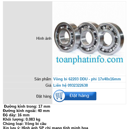
Hình ảnh
Sản phẩm
Vòng bi 62203 DDU - phi 17x40x16mm
Giá
Liên hệ 0932322638
Đặt hàng
Đường kính trong: 17 mm
Đường kính ngoài: 40 mm
Độ dày: 16 mm
Khối lượng: 0.083 kg
Chủng loại: Vòng bi cầu
Xin lưu ý: Hình ảnh SP chỉ mang tính minh họa