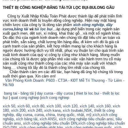
THIẾT BỊ CÔNG NGHIỆP-BĂNG TẢI-TÚI LỌC BỤI-BULONG GẦU
Công ty Xuất Nhập Khẩu Toàn Phát được thành lập để phát triển lĩnh
vực kinh doanh thiết bị truyền động công nghiệp. Hiện nay mặt hàng
chiến lược của công ty là dòng sản phẩm
xích công nghiệp
,
dây
curoa
,
băng tải
và
túi lọc bụi
…áp dụng phổ biến trong các ngành sản
xuất gạch men, dệt sợi, xi măng, khai thác gỗ…và một số ngành khác.
Do đặc thù của ngành kinh doanh nên chúng tôi đặt tiêu chí an toàn và
phát triển, sẵn sàng, chất lượng lên hàng đâu, đi kèm với đó là giá cả
cạnh tranh của sản phẩm, kết hợp nhằm mang lại cho khách hàng là
người được hưởng dịch vụ tốt nhất, phục vụ thuận lợi cho quá trình sản
xuất kinh doanh của quý vị công ty cũng như khách hàng. Mong muốn
của chúng tôi là được góp phần nhỏ vào việc vận hành trơn tru cỗ máy
sản xuất cũng như thành công của các nhà máy sản xuất với khách
hàng…. chúng tôi lấy đó là thành công lớn nhất của chúng tôi.
Chân thành cảm ơn các đối tác, bạn hàng đã ủng hộ chúng tôi trong
suốt thời gian qua. Xin cảm ơn!
Văn Phòng Kinh Doanh: P603 - CT3A - KĐT Mễ Trì Thượng - Từ Liêm -
Hà Nội
bang tai - băng tải
|
day curoa - dây curoa
|
thiet bi loc bui - thiết bị lọc
bụi
|
quat cong nghiep
|
xich cong nghiep
xích 50
,
xích 60
,
xích 80
,
xích 100
,
xích 120
,
xích 140
,
xích 160,
xích
180
,
xích 200
,
xích 240
,
xích kana
,
xích tsubaki
,
NSK
,
thiết bị công
nghiệp
,
dây curoa
,
curoa
,
china
,
trung quốc
,
nhật
,
mỹ
,
xích
,
xích công
nghiệp
,
xích băng tải
,
xích ANSI
,
xích công nghiệp tiêu chuẩn ansi
,
tiêu
chuẩn ansi
,
xích công nghiệp tiêu chuẩn DIN
,
xích công nghiệp tiêu chuẩn
ISO
,
DIN
,
xích công nghiệp nhật bản
,
xích công nghiệp trung quốc
,
xích