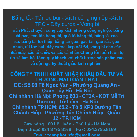
Băng tải
-
Túi lọc bụi
-
Xích công nghiệp
-
Xích
TPC
-
Dây curoa
-
Vòng bi
Toàn Phát chuyên cung cấp
xích nhông công nghiệp
,
băng
tải pvc
,
con lăn băng tải
,
quả lô băng tải
,
băng tải cao
su
,
băng tải lõi thép
,
băng tải gầu
,
gầu tải
,
gầu sắt
,
gầu
nhựa
,
túi lọc bụi
, dây curoa,
kẹp nối S4
,
vòng bi
cho các
nhà máy, các tổ chức và các cá nhân.
Chúng tôi
luôn luôn
tự
tin
sẽ
làm
hài lòng
quý khách
với
chất lượng
sản
phẩm
cao
và
đội ngũ
kỹ thuật
giàu kinh nghiệm.
CÔNG TY TNHH XUẤT NHẬP KHẨU ĐẦU TƯ VÀ
THƯƠNG MẠI TOÀN PHÁT
ĐC: Số 98 Tô Ngọc Vân - Phường Quảng An -
Quận Tây Hồ - Hà Nội
Chi nhánh Hà Nội: Phòng 603 - CT3A - KĐT Mễ Trì
Thượng - Từ Liêm - Hà Nội
Chi nhánh TP.HCM: 65/2 - Tổ 5 KP3 Đường Tân
Chánh Hiệp - Phường Tân Chánh Hiệp - Quận
12 - TP.HCM
Cửa hàng
:
80 Lê Hoàn - Phủ Lý - Hà Nam
Điện thoại: 024.3795.8168 Fax: 024.3795.8169
Email: toanphatinfo@gmail.com