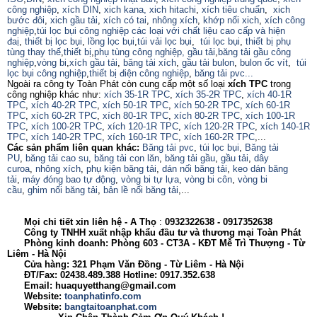
công nghiệp
,
xích DIN
,
xich kana,
xich hitachi
,
xích tiêu chuẩn
,
xich
bước đôi
,
xich gầu tải
,
xích có tai
,
nhông xích
,
khớp nối xich
,
xích công
nghiệp
,
túi lọc bụi công nghiệp các loại với chất liệu cao cấp và hiện
đaị
,
thiết bị lọc bụi
,
lồng lọc bụi
,
túi vải lọc bụi
,
túi lọc bụi
,
thiết bị phụ
tùng thay thế
,
thiết bị
,
phụ tùng công nghiệp,
gầu tải
,
băng tải gầu công
nghiệp
,
vòng bi
,
xích gầu tải
,
băng tải xích
,
gầu tải bulon
,
bulon ốc vít
,
túi
lọc bụi công nghiệp
,
thiết bị điện công nghiệp
,
băng tải pvc...
Ngoài ra công ty Toàn Phát còn cung cấp một số loại
xích TPC
trong
công nghiệp khác như:
xích 35-1R TPC
,
xích 35-2R TPC
,
xích 40-1R
TPC
,
xích 40-2R TPC
,
xích 50-1R TPC
,
xích 50-2R TPC
,
xích 60-1R
TPC
,
xích 60-2R TPC
,
xích 80-1R TPC
,
xích 80-2R TPC
,
xích 100-1R
TPC
,
xích 100-2R TPC
,
xích 120-1R TPC
,
xích 120-2R TPC
,
xích 140-1R
TPC
,
xích 140-2R TPC
,
xích 160-1R TPC
,
xích 160-2R TPC
,...
Các sản phẩm liên quan khác:
Băng tải pvc
,
túi lọc bụi
,
Băng tải
PU
,
băng tải cao su
,
băng tải con lăn
,
băng tải gầu
,
gầu tải
,
dây
curoa
,
nhông xích
,
phụ kiện băng tải
,
dán nối băng tải
,
keo dán băng
tải
,
máy đóng bao tự động
,
vòng bi tự lựa
,
vòng bi côn
,
vòng bi
cầu
,
ghim nối băng tải
,
bản lề nối băng tải
,...
Mọi chi tiết xin liên hệ - A
Thọ
:
0932322638
- 0917352638
Công ty TNHH xuất nhập khẩu đầu tư và thương mại Toàn Phát
Phòng kinh doanh: Phòng 603 - CT3A - KĐT Mễ Trì Thượng - Từ
Liêm - Hà Nội
Cửa hàng: 321 Phạm Văn Đồng - Từ Liêm - Hà Nội
ĐT/Fax: 02438.489.388 Hotline: 0917.352.638
Email: huaquyetthang@gmail.com
Website:
toanphatinfo.com
Website:
bangtaitoanphat.com