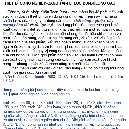
THIẾT BỊ CÔNG NGHIỆP-BĂNG TẢI-TÚI LỌC BỤI-BULONG GẦU
Công ty Xuất Nhập Khẩu Toàn Phát được thành lập để phát triển lĩnh
vực kinh doanh thiết bị truyền động công nghiệp. Hiện nay mặt hàng
chiến lược của công ty là dòng sản phẩm
xích công nghiệp
,
dây
curoa
,
băng tải
và
túi lọc bụi
…áp dụng phổ biến trong các ngành sản
xuất gạch men, dệt sợi, xi măng, khai thác gỗ…và một số ngành khác.
Do đặc thù của ngành kinh doanh nên chúng tôi đặt tiêu chí an toàn và
phát triển, sẵn sàng, chất lượng lên hàng đâu, đi kèm với đó là giá cả
cạnh tranh của sản phẩm, kết hợp nhằm mang lại cho khách hàng là
người được hưởng dịch vụ tốt nhất, phục vụ thuận lợi cho quá trình sản
xuất kinh doanh của quý vị công ty cũng như khách hàng. Mong muốn
của chúng tôi là được góp phần nhỏ vào việc vận hành trơn tru cỗ máy
sản xuất cũng như thành công của các nhà máy sản xuất với khách
hàng…. chúng tôi lấy đó là thành công lớn nhất của chúng tôi.
Chân thành cảm ơn các đối tác, bạn hàng đã ủng hộ chúng tôi trong
suốt thời gian qua. Xin cảm ơn!
Văn Phòng Kinh Doanh: P603 - CT3A - KĐT Mễ Trì Thượng - Từ Liêm -
Hà Nội
bang tai - băng tải
|
day curoa - dây curoa
|
thiet bi loc bui - thiết bị lọc
bụi
|
quat cong nghiep
|
xich cong nghiep
xích 50
,
xích 60
,
xích 80
,
xích 100
,
xích 120
,
xích 140
,
xích 160,
xích
180
,
xích 200
,
xích 240
,
xích kana
,
xích tsubaki
,
NSK
,
thiết bị công
nghiệp
,
dây curoa
,
curoa
,
china
,
trung quốc
,
nhật
,
mỹ
,
xích
,
xích công
nghiệp
,
xích băng tải
,
xích ANSI
,
xích công nghiệp tiêu chuẩn ansi
,
tiêu
chuẩn ansi
,
xích công nghiệp tiêu chuẩn DIN
,
xích công nghiệp tiêu chuẩn
ISO
,
DIN
,
xích công nghiệp nhật bản
,
xích công nghiệp trung quốc
,
xích
công nghiệp
,
xích DIN
,
xich kana,
xich hitachi
,
xích tiêu chuẩn
,
xich