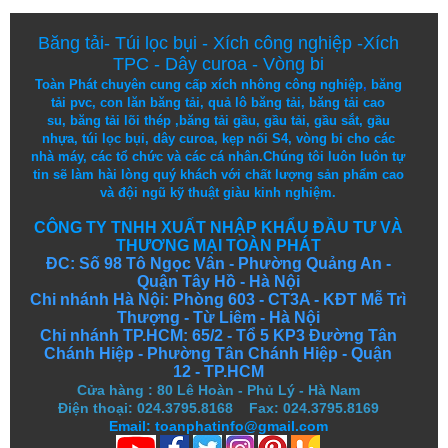
Băng tải
-
Túi lọc bụi
-
Xích công nghiệp
-
Xích
TPC
-
Dây curoa
-
Vòng bi
Toàn Phát chuyên cung cấp
xích nhông công nghiệp
,
băng
tải pvc
,
con lăn băng tải
,
quả lô băng tải
,
băng tải cao
su
,
băng tải lõi thép
,
băng tải gầu
,
gầu tải
,
gầu sắt
,
gầu
nhựa
,
túi lọc bụi
, dây curoa,
kẹp nối S4
,
vòng bi
cho các
nhà máy, các tổ chức và các cá nhân.
Chúng tôi
luôn luôn
tự
tin
sẽ
làm
hài lòng
quý khách
với
chất lượng
sản
phẩm
cao
và
đội ngũ
kỹ thuật
giàu kinh nghiệm.
CÔNG TY TNHH XUẤT NHẬP KHẨU ĐẦU TƯ VÀ
THƯƠNG MẠI TOÀN PHÁT
ĐC: Số 98 Tô Ngọc Vân - Phường Quảng An -
Quận Tây Hồ - Hà Nội
Chi nhánh Hà Nội: Phòng 603 - CT3A - KĐT Mễ Trì
Thượng - Từ Liêm - Hà Nội
Chi nhánh TP.HCM: 65/2 - Tổ 5 KP3 Đường Tân
Chánh Hiệp - Phường Tân Chánh Hiệp - Quận
12 - TP.HCM
Cửa hàng
:
80 Lê Hoàn - Phủ Lý - Hà Nam
Điện thoại: 024.3795.8168 Fax: 024.3795.8169
Email: toanphatinfo@gmail.com