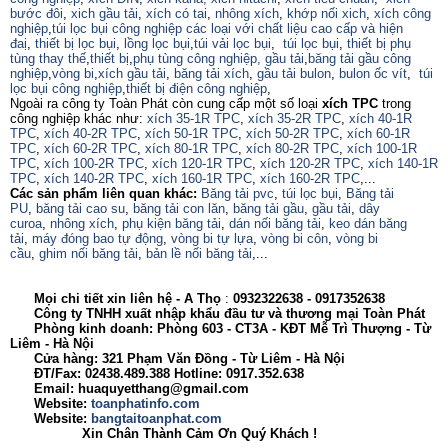
bước đôi
,
xich gầu tải
,
xích có tai
,
nhông xích
,
khớp nối xich
,
xích công
nghiệp
,
túi lọc bụi công nghiệp các loại với chất liệu cao cấp và hiện
đaị
,
thiết bị lọc bụi
,
lồng lọc bụi
,
túi vải lọc bụi
,
túi lọc bụi
,
thiết bị phụ
tùng thay thế
,
thiết bị
,
phụ tùng công nghiệp,
gầu tải
,
băng tải gầu công
nghiệp
,
vòng bi
,
xích gầu tải
,
băng tải xích
,
gầu tải bulon
,
bulon ốc vít
,
túi
lọc bụi công nghiệp
,
thiết bị điện công nghiệp
,
Ngoài ra công ty Toàn Phát còn cung cấp một số loại
xích TPC
trong
công nghiệp khác như:
xích 35-1R TPC
,
xích 35-2R TPC
,
xích 40-1R
TPC
,
xích 40-2R TPC
,
xích 50-1R TPC
,
xích 50-2R TPC
,
xích 60-1R
TPC
,
xích 60-2R TPC
,
xích 80-1R TPC
,
xích 80-2R TPC
,
xích 100-1R
TPC
,
xích 100-2R TPC
,
xích 120-1R TPC
,
xích 120-2R TPC
,
xích 140-1R
TPC
,
xích 140-2R TPC
,
xích 160-1R TPC
,
xích 160-2R TPC
,...
Các sản phẩm liên quan khác:
Băng tải pvc
,
túi lọc bụi
,
Băng tải
PU
,
băng tải cao su
,
băng tải con lăn
,
băng tải gầu
,
gầu tải
,
dây
curoa
,
nhông xích
,
phụ kiện băng tải
,
dán nối băng tải
,
keo dán băng
tải
,
máy đóng bao tự động
,
vòng bi tự lựa
,
vòng bi côn
,
vòng bi
cầu
,
ghim nối băng tải
,
bản lề nối băng tải
,...
Mọi chi tiết xin liên hệ - A
Thọ
:
0932322638
- 0917352638
Công ty TNHH xuất nhập khẩu đầu tư và thương mại Toàn Phát
Phòng kinh doanh: Phòng 603 - CT3A - KĐT Mễ Trì Thượng - Từ
Liêm - Hà Nội
Cửa hàng: 321 Phạm Văn Đồng - Từ Liêm - Hà Nội
ĐT/Fax: 02438.489.388 Hotline: 0917.352.638
Email: huaquyetthang@gmail.com
Website:
toanphatinfo.com
Website:
bangtaitoanphat.com
Xin Chân Thành Cảm Ơn Quý Khách !