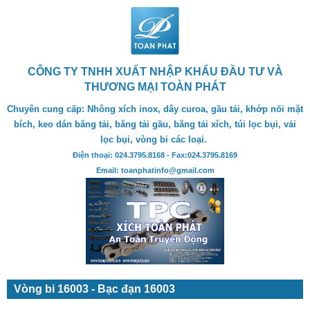
CÔNG TY TNHH XUẤT NHẬP KHẨU ĐẦU TƯ VÀ
THƯƠNG MẠI TOÀN PHÁT
Chuyên cung cấp: Nhông xích inox, dây curoa, gầu tải, khớp nối mặt
bích, keo dán băng tải, băng tải gầu, băng tải xích, túi lọc bụi, vải
lọc bụi, vòng bi các loại.
Điện thoại: 024.3795.8168 - Fax:024.3795.8169
Email: toanphatinfo@gmail.com
Vòng bi 16003 - Bạc đạn 16003