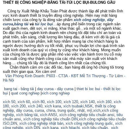
THIẾT BỊ CÔNG NGHIỆP-BĂNG TẢI-TÚI LỌC BỤI-BULONG GẦU
Công ty Xuất Nhập Khẩu Toàn Phát được thành lập để phát triển lĩnh
vực kinh doanh thiết bị truyền động công nghiệp. Hiện nay mặt hàng
chiến lược của công ty là dòng sản phẩm
xích công nghiệp
,
dây
curoa
,
băng tải
và
túi lọc bụi
…áp dụng phổ biến trong các ngành sản
xuất gạch men, dệt sợi, xi măng, khai thác gỗ…và một số ngành khác.
Do đặc thù của ngành kinh doanh nên chúng tôi đặt tiêu chí an toàn và
phát triển, sẵn sàng, chất lượng lên hàng đâu, đi kèm với đó là giá cả
cạnh tranh của sản phẩm, kết hợp nhằm mang lại cho khách hàng là
người được hưởng dịch vụ tốt nhất, phục vụ thuận lợi cho quá trình sản
xuất kinh doanh của quý vị công ty cũng như khách hàng. Mong muốn
của chúng tôi là được góp phần nhỏ vào việc vận hành trơn tru cỗ máy
sản xuất cũng như thành công của các nhà máy sản xuất với khách
hàng…. chúng tôi lấy đó là thành công lớn nhất của chúng tôi.
Chân thành cảm ơn các đối tác, bạn hàng đã ủng hộ chúng tôi trong
suốt thời gian qua. Xin cảm ơn!
Văn Phòng Kinh Doanh: P603 - CT3A - KĐT Mễ Trì Thượng - Từ Liêm -
Hà Nội
bang tai - băng tải
|
day curoa - dây curoa
|
thiet bi loc bui - thiết bị lọc
bụi
|
quat cong nghiep
|
xich cong nghiep
xích 50
,
xích 60
,
xích 80
,
xích 100
,
xích 120
,
xích 140
,
xích 160,
xích
180
,
xích 200
,
xích 240
,
xích kana
,
xích tsubaki
,
NSK
,
thiết bị công
nghiệp
,
dây curoa
,
curoa
,
china
,
trung quốc
,
nhật
,
mỹ
,
xích
,
xích công
nghiệp
,
xích băng tải
,
xích ANSI
,
xích công nghiệp tiêu chuẩn ansi
,
tiêu
chuẩn ansi
,
xích công nghiệp tiêu chuẩn DIN
,
xích công nghiệp tiêu chuẩn
ISO
,
DIN
,
xích công nghiệp nhật bản
,
xích công nghiệp trung quốc
,
xích
công nghiệp
,
xích DIN
,
xich kana,
xich hitachi
,
xích tiêu chuẩn
,
xich