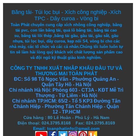
Băng tải
-
Túi lọc bụi
-
Xích công nghiệp
-
Xích
TPC
-
Dây curoa
-
Vòng bi
Toàn Phát chuyên cung cấp
xích nhông công nghiệp
,
băng
tải pvc
,
con lăn băng tải
,
quả lô băng tải
,
băng tải cao
su
,
băng tải lõi thép
,
băng tải gầu
,
gầu tải
,
gầu sắt
,
gầu
nhựa
,
túi lọc bụi
, dây curoa,
kẹp nối S4
,
vòng bi
cho các
nhà máy, các tổ chức và các cá nhân.
Chúng tôi
luôn luôn
tự
tin
sẽ
làm
hài lòng
quý khách
với
chất lượng
sản
phẩm
cao
và
đội ngũ
kỹ thuật
giàu kinh nghiệm.
CÔNG TY TNHH XUẤT NHẬP KHẨU ĐẦU TƯ VÀ
THƯƠNG MẠI TOÀN PHÁT
ĐC: Số 98 Tô Ngọc Vân - Phường Quảng An -
Quận Tây Hồ - Hà Nội
Chi nhánh Hà Nội: Phòng 603 - CT3A - KĐT Mễ Trì
Thượng - Từ Liêm - Hà Nội
Chi nhánh TP.HCM: 65/2 - Tổ 5 KP3 Đường Tân
Chánh Hiệp - Phường Tân Chánh Hiệp - Quận
12 - TP.HCM
Cửa hàng
:
80 Lê Hoàn - Phủ Lý - Hà Nam
Điện thoại: 024.3795.8168 Fax: 024.3795.8169
Email: toanphatinfo@gmail.com