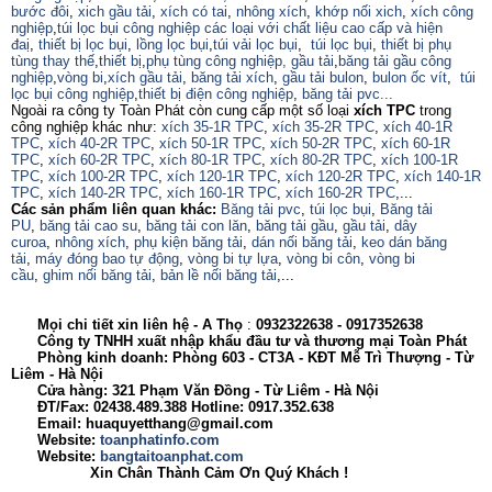
bước đôi
,
xich gầu tải
,
xích có tai
,
nhông xích
,
khớp nối xich
,
xích công
nghiệp
,
túi lọc bụi công nghiệp các loại với chất liệu cao cấp và hiện
đaị
,
thiết bị lọc bụi
,
lồng lọc bụi
,
túi vải lọc bụi
,
túi lọc bụi
,
thiết bị phụ
tùng thay thế
,
thiết bị
,
phụ tùng công nghiệp,
gầu tải
,
băng tải gầu công
nghiệp
,
vòng bi
,
xích gầu tải
,
băng tải xích
,
gầu tải bulon
,
bulon ốc vít
,
túi
lọc bụi công nghiệp
,
thiết bị điện công nghiệp
,
băng tải pvc...
Ngoài ra công ty Toàn Phát còn cung cấp một số loại
xích TPC
trong
công nghiệp khác như:
xích 35-1R TPC
,
xích 35-2R TPC
,
xích 40-1R
TPC
,
xích 40-2R TPC
,
xích 50-1R TPC
,
xích 50-2R TPC
,
xích 60-1R
TPC
,
xích 60-2R TPC
,
xích 80-1R TPC
,
xích 80-2R TPC
,
xích 100-1R
TPC
,
xích 100-2R TPC
,
xích 120-1R TPC
,
xích 120-2R TPC
,
xích 140-1R
TPC
,
xích 140-2R TPC
,
xích 160-1R TPC
,
xích 160-2R TPC
,...
Các sản phẩm liên quan khác:
Băng tải pvc
,
túi lọc bụi
,
Băng tải
PU
,
băng tải cao su
,
băng tải con lăn
,
băng tải gầu
,
gầu tải
,
dây
curoa
,
nhông xích
,
phụ kiện băng tải
,
dán nối băng tải
,
keo dán băng
tải
,
máy đóng bao tự động
,
vòng bi tự lựa
,
vòng bi côn
,
vòng bi
cầu
,
ghim nối băng tải
,
bản lề nối băng tải
,...
Mọi chi tiết xin liên hệ - A
Thọ
:
0932322638
- 0917352638
Công ty TNHH xuất nhập khẩu đầu tư và thương mại Toàn Phát
Phòng kinh doanh: Phòng 603 - CT3A - KĐT Mễ Trì Thượng - Từ
Liêm - Hà Nội
Cửa hàng: 321 Phạm Văn Đồng - Từ Liêm - Hà Nội
ĐT/Fax: 02438.489.388 Hotline: 0917.352.638
Email: huaquyetthang@gmail.com
Website:
toanphatinfo.com
Website:
bangtaitoanphat.com
Xin Chân Thành Cảm Ơn Quý Khách !