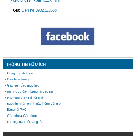
Vòng bi 619/4- phi 4x11x4mm
Giá:
Liên hệ 0932322638
CONTACT
THÔNG TIN HỮU ÍCH
- Cung cấp dịch vụ
- Cấu tạo chung
- Gầu tải - gầu múc liệu
- ưu nhược điểm băng tải cao su
- phụ tùng thay thế tốt nhất
- nguyên nhân chính gây hỏng vòng bi
- Băng tải PVC
- Gầu nhưa-Gầu thép
- các loại dán nối băng tải