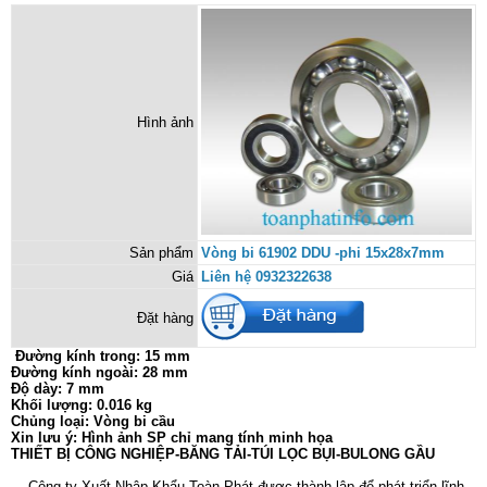
Hình ảnh
Sản phẩm
Vòng bi 61902 DDU -phi 15x28x7mm
Giá
Liên hệ 0932322638
Đặt hàng
Đường kính trong: 15 mm
Đường kính ngoài: 28 mm
Độ dày: 7 mm
Khối lượng: 0.016 kg
Chủng loại: Vòng bi cầu
Xin lưu ý: Hình ảnh SP chỉ mang tính minh họa
THIẾT BỊ CÔNG NGHIỆP-BĂNG TẢI-TÚI LỌC BỤI-BULONG GẦU
Công ty Xuất Nhập Khẩu Toàn Phát được thành lập để phát triển lĩnh