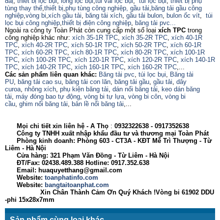
đaị
,
thiết bị lọc bụi
,
lồng lọc bụi
,
túi vải lọc bụi
,
túi lọc bụi
,
thiết bị phụ
tùng thay thế
,
thiết bị
,
phụ tùng công nghiệp,
gầu tải
,
băng tải gầu công
nghiệp
,
vòng bi
,
xích gầu tải
,
băng tải xích
,
gầu tải bulon
,
bulon ốc vít
,
túi
lọc bụi công nghiệp
,
thiết bị điện công nghiệp
,
băng tải pvc...
Ngoài ra công ty Toàn Phát còn cung cấp một số loại
xích TPC
trong
công nghiệp khác như:
xích 35-1R TPC
,
xích 35-2R TPC
,
xích 40-1R
TPC
,
xích 40-2R TPC
,
xích 50-1R TPC
,
xích 50-2R TPC
,
xích 60-1R
TPC
,
xích 60-2R TPC
,
xích 80-1R TPC
,
xích 80-2R TPC
,
xích 100-1R
TPC
,
xích 100-2R TPC
,
xích 120-1R TPC
,
xích 120-2R TPC
,
xích 140-1R
TPC
,
xích 140-2R TPC
,
xích 160-1R TPC
,
xích 160-2R TPC
,...
Các sản phẩm liên quan khác:
Băng tải pvc
,
túi lọc bụi
,
Băng tải
PU
,
băng tải cao su
,
băng tải con lăn
,
băng tải gầu
,
gầu tải
,
dây
curoa
,
nhông xích
,
phụ kiện băng tải
,
dán nối băng tải
,
keo dán băng
tải
,
máy đóng bao tự động
,
vòng bi tự lựa
,
vòng bi côn
,
vòng bi
cầu
,
ghim nối băng tải
,
bản lề nối băng tải
,...
Mọi chi tiết xin liên hệ - A
Thọ
:
0932322638
- 0917352638
Công ty TNHH xuất nhập khẩu đầu tư và thương mại Toàn Phát
Phòng kinh doanh: Phòng 603 - CT3A - KĐT Mễ Trì Thượng - Từ
Liêm - Hà Nội
Cửa hàng: 321 Phạm Văn Đồng - Từ Liêm - Hà Nội
ĐT/Fax: 02438.489.388 Hotline: 0917.352.638
Email: huaquyetthang@gmail.com
Website:
toanphatinfo.com
Website:
bangtaitoanphat.com
Xin Chân Thành Cảm Ơn Quý Khách !Vòng bi 61902 DDU
-phi 15x28x7mm
Sản phẩm cùng loại khác