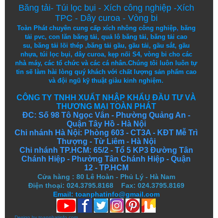
Băng tải
-
Túi lọc bụi
-
Xích công nghiệp
-
Xích
TPC
-
Dây curoa
-
Vòng bi
Toàn Phát chuyên cung cấp
xích nhông công nghiệp
,
băng
tải pvc
,
con lăn băng tải
,
quả lô băng tải
,
băng tải cao
su
,
băng tải lõi thép
,
băng tải gầu
,
gầu tải
,
gầu sắt
,
gầu
nhựa
,
túi lọc bụi
, dây curoa,
kẹp nối S4
,
vòng bi
cho các
nhà máy, các tổ chức và các cá nhân.
Chúng tôi
luôn luôn
tự
tin
sẽ
làm
hài lòng
quý khách
với
chất lượng
sản
phẩm
cao
và
đội ngũ
kỹ thuật
giàu kinh nghiệm.
CÔNG TY TNHH XUẤT NHẬP KHẨU ĐẦU TƯ VÀ
THƯƠNG MẠI TOÀN PHÁT
ĐC: Số 98 Tô Ngọc Vân - Phường Quảng An -
Quận Tây Hồ - Hà Nội
Chi nhánh Hà Nội: Phòng 603 - CT3A - KĐT Mễ Trì
Thượng - Từ Liêm - Hà Nội
Chi nhánh TP.HCM: 65/2 - Tổ 5 KP3 Đường Tân
Chánh Hiệp - Phường Tân Chánh Hiệp - Quận
12 - TP.HCM
Cửa hàng
:
80 Lê Hoàn - Phủ Lý - Hà Nam
Điện thoại: 024.3795.8168 Fax: 024.3795.8169
Email: toanphatinfo@gmail.com
Design by
toanphatinfo.com