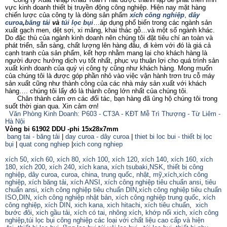
vực kinh doanh thiết bị truyền động công nghiệp. Hiện nay mặt hàng
chiến lược của công ty là dòng sản phẩm
xích công nghiệp
,
dây
curoa
,
băng tải
và
túi lọc bụi
…áp dụng phổ biến trong các ngành sản
xuất gạch men, dệt sợi, xi măng, khai thác gỗ…và một số ngành khác.
Do đặc thù của ngành kinh doanh nên chúng tôi đặt tiêu chí an toàn và
phát triển, sẵn sàng, chất lượng lên hàng đâu, đi kèm với đó là giá cả
cạnh tranh của sản phẩm, kết hợp nhằm mang lại cho khách hàng là
người được hưởng dịch vụ tốt nhất, phục vụ thuận lợi cho quá trình sản
xuất kinh doanh của quý vị công ty cũng như khách hàng. Mong muốn
của chúng tôi là được góp phần nhỏ vào việc vận hành trơn tru cỗ máy
sản xuất cũng như thành công của các nhà máy sản xuất với khách
hàng…. chúng tôi lấy đó là thành công lớn nhất của chúng tôi.
Chân thành cảm ơn các đối tác, bạn hàng đã ủng hộ chúng tôi trong
suốt thời gian qua. Xin cảm ơn!
Văn Phòng Kinh Doanh: P603 - CT3A - KĐT Mễ Trì Thượng - Từ Liêm -
Hà Nội
Vòng bi 61902 DDU -phi 15x28x7mm
bang tai - băng tải
|
day curoa - dây curoa
|
thiet bi loc bui - thiết bị lọc
bụi
|
quat cong nghiep
|
xich cong nghiep
xích 50
,
xích 60
,
xích 80
,
xích 100
,
xích 120
,
xích 140
,
xích 160,
xích
180
,
xích 200
,
xích 240
,
xích kana
,
xích tsubaki
,
NSK
,
thiết bị công
nghiệp
,
dây curoa
,
curoa
,
china
,
trung quốc
,
nhật
,
mỹ
,
xích
,
xích công
nghiệp
,
xích băng tải
,
xích ANSI
,
xích công nghiệp tiêu chuẩn ansi
,
tiêu
chuẩn ansi
,
xích công nghiệp tiêu chuẩn DIN
,
xích công nghiệp tiêu chuẩn
ISO
,
DIN
,
xích công nghiệp nhật bản
,
xích công nghiệp trung quốc
,
xích
công nghiệp
,
xích DIN
,
xich kana,
xich hitachi
,
xích tiêu chuẩn
,
xich
bước đôi
,
xich gầu tải
,
xích có tai
,
nhông xích
,
khớp nối xich
,
xích công
nghiệp
,
túi lọc bụi công nghiệp các loại với chất liệu cao cấp và hiện