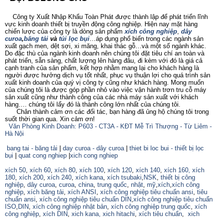
Công ty Xuất Nhập Khẩu Toàn Phát được thành lập để phát triển lĩnh
vực kinh doanh thiết bị truyền động công nghiệp. Hiện nay mặt hàng
chiến lược của công ty là dòng sản phẩm
xích công nghiệp
,
dây
curoa
,
băng tải
và
túi lọc bụi
…áp dụng phổ biến trong các ngành sản
xuất gạch men, dệt sợi, xi măng, khai thác gỗ…và một số ngành khác.
Do đặc thù của ngành kinh doanh nên chúng tôi đặt tiêu chí an toàn và
phát triển, sẵn sàng, chất lượng lên hàng đâu, đi kèm với đó là giá cả
cạnh tranh của sản phẩm, kết hợp nhằm mang lại cho khách hàng là
người được hưởng dịch vụ tốt nhất, phục vụ thuận lợi cho quá trình sản
xuất kinh doanh của quý vị công ty cũng như khách hàng. Mong muốn
của chúng tôi là được góp phần nhỏ vào việc vận hành trơn tru cỗ máy
sản xuất cũng như thành công của các nhà máy sản xuất với khách
hàng…. chúng tôi lấy đó là thành công lớn nhất của chúng tôi.
Chân thành cảm ơn các đối tác, bạn hàng đã ủng hộ chúng tôi trong
suốt thời gian qua. Xin cảm ơn!
Văn Phòng Kinh Doanh: P603 - CT3A - KĐT Mễ Trì Thượng - Từ Liêm -
Hà Nội
bang tai - băng tải
|
day curoa - dây curoa
|
thiet bi loc bui - thiết bị lọc
bụi
|
quat cong nghiep
|
xich cong nghiep
xích 50
,
xích 60
,
xích 80
,
xích 100
,
xích 120
,
xích 140
,
xích 160,
xích
180
,
xích 200
,
xích 240
,
xích kana
,
xích tsubaki
,
NSK
,
thiết bị công
nghiệp
,
dây curoa
,
curoa
,
china
,
trung quốc
,
nhật
,
mỹ
,
xích
,
xích công
nghiệp
,
xích băng tải
,
xích ANSI
,
xích công nghiệp tiêu chuẩn ansi
,
tiêu
chuẩn ansi
,
xích công nghiệp tiêu chuẩn DIN
,
xích công nghiệp tiêu chuẩn
ISO
,
DIN
,
xích công nghiệp nhật bản
,
xích công nghiệp trung quốc
,
xích
công nghiệp
,
xích DIN
,
xich kana,
xich hitachi
,
xích tiêu chuẩn
,
xich