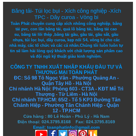
Băng tải
-
Túi lọc bụi
-
Xích công nghiệp
-
Xích
TPC
-
Dây curoa
-
Vòng bi
Toàn Phát chuyên cung cấp
xích nhông công nghiệp
,
băng
tải pvc
,
con lăn băng tải
,
quả lô băng tải
,
băng tải cao
su
,
băng tải lõi thép
,
băng tải gầu
,
gầu tải
,
gầu sắt
,
gầu
nhựa
,
túi lọc bụi
, dây curoa,
kẹp nối S4
,
vòng bi
cho các
nhà máy, các tổ chức và các cá nhân.
Chúng tôi
luôn luôn
tự
tin
sẽ
làm
hài lòng
quý khách
với
chất lượng
sản
phẩm
cao
và
đội ngũ
kỹ thuật
giàu kinh nghiệm.
CÔNG TY TNHH XUẤT NHẬP KHẨU ĐẦU TƯ VÀ
THƯƠNG MẠI TOÀN PHÁT
ĐC: Số 98 Tô Ngọc Vân - Phường Quảng An -
Quận Tây Hồ - Hà Nội
Chi nhánh Hà Nội: Phòng 603 - CT3A - KĐT Mễ Trì
Thượng - Từ Liêm - Hà Nội
Chi nhánh TP.HCM: 65/2 - Tổ 5 KP3 Đường Tân
Chánh Hiệp - Phường Tân Chánh Hiệp - Quận
12 - TP.HCM
Cửa hàng
:
80 Lê Hoàn - Phủ Lý - Hà Nam
Điện thoại: 024.3795.8168 Fax: 024.3795.8169
Email: toanphatinfo@gmail.com