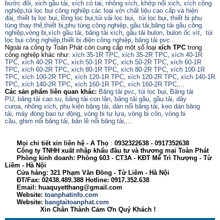
bước đôi
,
xich gầu tải
,
xích có tai
,
nhông xích
,
khớp nối xich
,
xích công
nghiệp
,
túi lọc bụi công nghiệp các loại với chất liệu cao cấp và hiện
đaị
,
thiết bị lọc bụi
,
lồng lọc bụi
,
túi vải lọc bụi
,
túi lọc bụi
,
thiết bị phụ
tùng thay thế
,
thiết bị
,
phụ tùng công nghiệp,
gầu tải
,
băng tải gầu công
nghiệp
,
vòng bi
,
xích gầu tải
,
băng tải xích
,
gầu tải bulon
,
bulon ốc vít
,
túi
lọc bụi công nghiệp
,
thiết bị điện công nghiệp
,
băng tải pvc...
Ngoài ra công ty Toàn Phát còn cung cấp một số loại
xích TPC
trong
công nghiệp khác như:
xích 35-1R TPC
,
xích 35-2R TPC
,
xích 40-1R
TPC
,
xích 40-2R TPC
,
xích 50-1R TPC
,
xích 50-2R TPC
,
xích 60-1R
TPC
,
xích 60-2R TPC
,
xích 80-1R TPC
,
xích 80-2R TPC
,
xích 100-1R
TPC
,
xích 100-2R TPC
,
xích 120-1R TPC
,
xích 120-2R TPC
,
xích 140-1R
TPC
,
xích 140-2R TPC
,
xích 160-1R TPC
,
xích 160-2R TPC
,...
Các sản phẩm liên quan khác:
Băng tải pvc
,
túi lọc bụi
,
Băng tải
PU
,
băng tải cao su
,
băng tải con lăn
,
băng tải gầu
,
gầu tải
,
dây
curoa
,
nhông xích
,
phụ kiện băng tải
,
dán nối băng tải
,
keo dán băng
tải
,
máy đóng bao tự động
,
vòng bi tự lựa
,
vòng bi côn
,
vòng bi
cầu
,
ghim nối băng tải
,
bản lề nối băng tải
,...
Mọi chi tiết xin liên hệ - A
Thọ
:
0932322638
- 0917352638
Công ty TNHH xuất nhập khẩu đầu tư và thương mại Toàn Phát
Phòng kinh doanh: Phòng 603 - CT3A - KĐT Mễ Trì Thượng - Từ
Liêm - Hà Nội
Cửa hàng: 321 Phạm Văn Đồng - Từ Liêm - Hà Nội
ĐT/Fax: 02438.489.388 Hotline: 0917.352.638
Email: huaquyetthang@gmail.com
Website:
toanphatinfo.com
Website:
bangtaitoanphat.com
Xin Chân Thành Cảm Ơn Quý Khách !