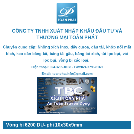
CÔNG TY TNHH XUẤT NHẬP KHẨU ĐẦU TƯ VÀ
THƯƠNG MẠI TOÀN PHÁT
Chuyên cung cấp: Nhông xích inox, dây curoa, gầu tải, khớp nối mặt
bích, keo dán băng tải, băng tải gầu, băng tải xích, túi lọc bụi, vải
lọc bụi, vòng bi các loại.
Điện thoại: 024.3795.8168 - Fax:024.3795.8169
Email: toanphatinfo@gmail.com
Vòng bi 6200 DU- phi 10x30x9mm