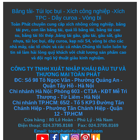
Băng tải
-
Túi lọc bụi
-
Xích công nghiệp
-
Xích
TPC
-
Dây curoa
-
Vòng bi
Toàn Phát chuyên cung cấp
xích nhông công nghiệp
,
băng
tải pvc
,
con lăn băng tải
,
quả lô băng tải
,
băng tải cao
su
,
băng tải lõi thép
,
băng tải gầu
,
gầu tải
,
gầu sắt
,
gầu
nhựa
,
túi lọc bụi
, dây curoa,
kẹp nối S4
,
vòng bi
cho các
nhà máy, các tổ chức và các cá nhân.
Chúng tôi
luôn luôn
tự
tin
sẽ
làm
hài lòng
quý khách
với
chất lượng
sản
phẩm
cao
và
đội ngũ
kỹ thuật
giàu kinh nghiệm.
CÔNG TY TNHH XUẤT NHẬP KHẨU ĐẦU TƯ VÀ
THƯƠNG MẠI TOÀN PHÁT
ĐC: Số 98 Tô Ngọc Vân - Phường Quảng An -
Quận Tây Hồ - Hà Nội
Chi nhánh Hà Nội: Phòng 603 - CT3A - KĐT Mễ Trì
Thượng - Từ Liêm - Hà Nội
Chi nhánh TP.HCM: 65/2 - Tổ 5 KP3 Đường Tân
Chánh Hiệp - Phường Tân Chánh Hiệp - Quận
12 - TP.HCM
Cửa hàng
:
80 Lê Hoàn - Phủ Lý - Hà Nam
Điện thoại: 024.3795.8168 Fax: 024.3795.8169
Email: toanphatinfo@gmail.com