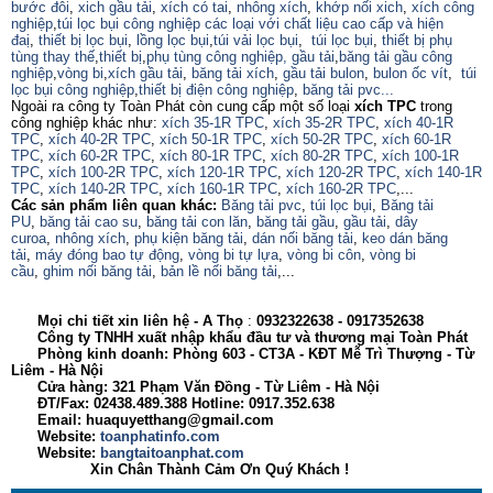
bước đôi
,
xich gầu tải
,
xích có tai
,
nhông xích
,
khớp nối xich
,
xích công
nghiệp
,
túi lọc bụi công nghiệp các loại với chất liệu cao cấp và hiện
đaị
,
thiết bị lọc bụi
,
lồng lọc bụi
,
túi vải lọc bụi
,
túi lọc bụi
,
thiết bị phụ
tùng thay thế
,
thiết bị
,
phụ tùng công nghiệp,
gầu tải
,
băng tải gầu công
nghiệp
,
vòng bi
,
xích gầu tải
,
băng tải xích
,
gầu tải bulon
,
bulon ốc vít
,
túi
lọc bụi công nghiệp
,
thiết bị điện công nghiệp
,
băng tải pvc...
Ngoài ra công ty Toàn Phát còn cung cấp một số loại
xích TPC
trong
công nghiệp khác như:
xích 35-1R TPC
,
xích 35-2R TPC
,
xích 40-1R
TPC
,
xích 40-2R TPC
,
xích 50-1R TPC
,
xích 50-2R TPC
,
xích 60-1R
TPC
,
xích 60-2R TPC
,
xích 80-1R TPC
,
xích 80-2R TPC
,
xích 100-1R
TPC
,
xích 100-2R TPC
,
xích 120-1R TPC
,
xích 120-2R TPC
,
xích 140-1R
TPC
,
xích 140-2R TPC
,
xích 160-1R TPC
,
xích 160-2R TPC
,...
Các sản phẩm liên quan khác:
Băng tải pvc
,
túi lọc bụi
,
Băng tải
PU
,
băng tải cao su
,
băng tải con lăn
,
băng tải gầu
,
gầu tải
,
dây
curoa
,
nhông xích
,
phụ kiện băng tải
,
dán nối băng tải
,
keo dán băng
tải
,
máy đóng bao tự động
,
vòng bi tự lựa
,
vòng bi côn
,
vòng bi
cầu
,
ghim nối băng tải
,
bản lề nối băng tải
,...
Mọi chi tiết xin liên hệ - A
Thọ
:
0932322638
- 0917352638
Công ty TNHH xuất nhập khẩu đầu tư và thương mại Toàn Phát
Phòng kinh doanh: Phòng 603 - CT3A - KĐT Mễ Trì Thượng - Từ
Liêm - Hà Nội
Cửa hàng: 321 Phạm Văn Đồng - Từ Liêm - Hà Nội
ĐT/Fax: 02438.489.388 Hotline: 0917.352.638
Email: huaquyetthang@gmail.com
Website:
toanphatinfo.com
Website:
bangtaitoanphat.com
Xin Chân Thành Cảm Ơn Quý Khách !