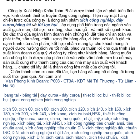
Công ty Xuất Nhập Khẩu Toàn Phát được thành lập để phát triển lĩnh
vực kinh doanh thiết bị truyền động công nghiệp. Hiện nay mặt hàng
chiến lược của công ty là dòng sản phẩm
xích công nghiệp
,
dây
curoa
,
băng tải
và
túi lọc bụi
…áp dụng phổ biến trong các ngành sản
xuất gạch men, dệt sợi, xi măng, khai thác gỗ…và một số ngành khác.
Do đặc thù của ngành kinh doanh nên chúng tôi đặt tiêu chí an toàn và
phát triển, sẵn sàng, chất lượng lên hàng đâu, đi kèm với đó là giá cả
cạnh tranh của sản phẩm, kết hợp nhằm mang lại cho khách hàng là
người được hưởng dịch vụ tốt nhất, phục vụ thuận lợi cho quá trình sản
xuất kinh doanh của quý vị công ty cũng như khách hàng. Mong muốn
của chúng tôi là được góp phần nhỏ vào việc vận hành trơn tru cỗ máy
sản xuất cũng như thành công của các nhà máy sản xuất với khách
hàng…. chúng tôi lấy đó là thành công lớn nhất của chúng tôi.
Chân thành cảm ơn các đối tác, bạn hàng đã ủng hộ chúng tôi trong
suốt thời gian qua. Xin cảm ơn!
Văn Phòng Kinh Doanh: P603 - CT3A - KĐT Mễ Trì Thượng - Từ Liêm -
Hà Nội
bang tai - băng tải
|
day curoa - dây curoa
|
thiet bi loc bui - thiết bị lọc
bụi
|
quat cong nghiep
|
xich cong nghiep
xích 50
,
xích 60
,
xích 80
,
xích 100
,
xích 120
,
xích 140
,
xích 160,
xích
180
,
xích 200
,
xích 240
,
xích kana
,
xích tsubaki
,
NSK
,
thiết bị công
nghiệp
,
dây curoa
,
curoa
,
china
,
trung quốc
,
nhật
,
mỹ
,
xích
,
xích công
nghiệp
,
xích băng tải
,
xích ANSI
,
xích công nghiệp tiêu chuẩn ansi
,
tiêu
chuẩn ansi
,
xích công nghiệp tiêu chuẩn DIN
,
xích công nghiệp tiêu chuẩn
ISO
,
DIN
,
xích công nghiệp nhật bản
,
xích công nghiệp trung quốc
,
xích
công nghiệp
,
xích DIN
,
xich kana,
xich hitachi
,
xích tiêu chuẩn
,
xich