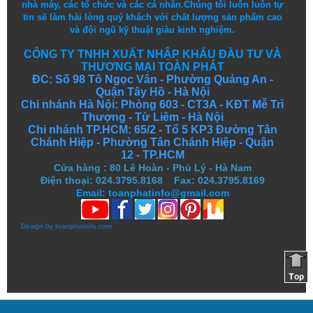
nhà máy, các tổ chức và các cá nhân.
Chúng tôi
luôn luôn
tự
tin
sẽ
làm
hài lòng
quý khách
với
chất lượng
sản
phẩm
cao
và
đội ngũ
kỹ thuật
giàu kinh nghiệm.
CÔNG TY TNHH XUẤT NHẬP KHẨU ĐẦU TƯ VÀ
THƯƠNG MẠI TOÀN PHÁT
ĐC: Số 98 Tô Ngọc Vân - Phường Quảng An -
Quận Tây Hồ - Hà Nội
Chi nhánh Hà Nội: Phòng 603 - CT3A - KĐT Mễ Trì
Thượng - Từ Liêm - Hà Nội
Chi nhánh TP.HCM: 65/2 - Tổ 5 KP3 Đường Tân
Chánh Hiệp - Phường Tân Chánh Hiệp - Quận
12 - TP.HCM
Cửa hàng
:
80 Lê Hoàn - Phủ Lý - Hà Nam
Điện thoại: 024.3795.8168 Fax: 024.3795.8169
Email: toanphatinfo@gmail.com
Design by
toanphatinfo.com