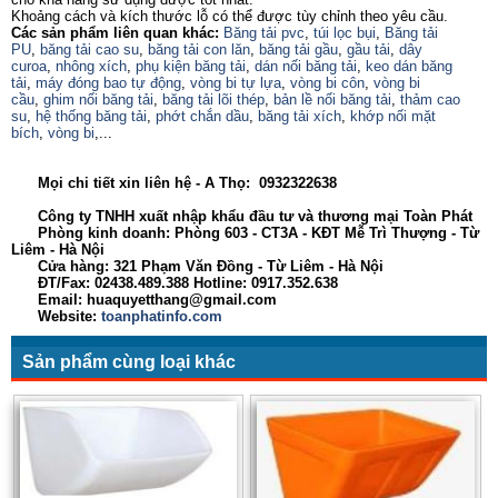
Khoảng cách và kích thước lỗ có thể được tùy chỉnh theo yêu cầu.
Các sản phẩm liên quan khác:
Băng tải pvc
,
túi lọc bụi
,
Băng tải
PU
,
băng tải cao su
,
băng tải con lăn
,
băng tải gầu
,
gầu tải
,
dây
curoa
,
nhông xích
,
phụ kiện băng tải
,
dán nối băng tải
,
keo dán băng
tải
,
máy đóng bao tự động
,
vòng bi tự lựa
,
vòng bi côn
,
vòng bi
cầu
,
ghim nối băng tải
,
băng tải lõi thép
,
bản lề nối băng tải
,
thảm cao
su
,
hệ thống băng tải
,
phớt chắn dầu
,
băng tải xích
,
khớp nối mặt
bích
,
vòng bi
,...
Mọi chi tiết xin liên hệ - A Thọ: 0932322638
Công ty TNHH xuất nhập khẩu đầu tư và thương mại Toàn Phát
Phòng kinh doanh: Phòng 603 - CT3A - KĐT Mễ Trì Thượng - Từ
Liêm - Hà Nội
Cửa hàng: 321 Phạm Văn Đồng - Từ Liêm - Hà Nội
ĐT/Fax: 02438.489.388 Hotline: 0917.352.638
Email: huaquyetthang@gmail.com
Website:
toanphatinfo.com
Sản phẩm cùng loại khác