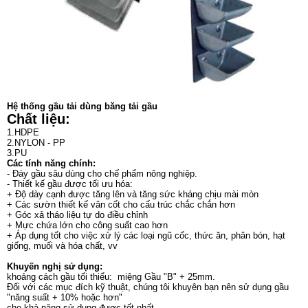
Hệ thống gầu tải dùng băng tải gầu
Chất liệu:
1.HDPE
2.NYLON - PP
3.PU
Các tính năng chính:
- Đáy gầu sâu dùng cho chế phẩm nông nghiệp.
- Thiết kế gầu được tối ưu hóa:
+ Độ dày cạnh được tăng lên và tăng sức kháng chịu mài mòn
+ Các sườn thiết kế vân cốt cho cấu trúc chắc chắn hơn
+ Góc xả tháo liệu tự do điều chỉnh
+ Mực chứa lớn cho công suất cao hơn
+ Áp dụng tốt cho việc xử lý các loại ngũ cốc, thức ăn, phân bón, hạt
giống, muối và hóa chất, vv
Khuyến nghị sử dụng:
khoảng cách gầu tối thiểu: miệng Gầu "B" + 25mm.
Đối với các mục đích kỹ thuật, chúng tôi khuyên bạn nên sử dụng gầu
"năng suất + 10% hoặc hơn"
cho khả năng sử dụng được tốt nhất.