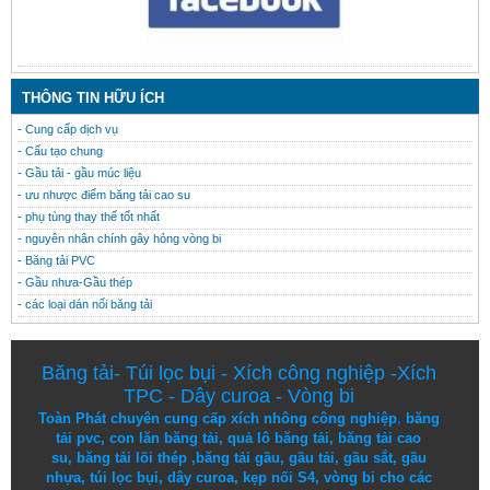
THÔNG TIN HỮU ÍCH
- Cung cấp dịch vụ
- Cấu tạo chung
- Gầu tải - gầu múc liệu
- ưu nhược điểm băng tải cao su
- phụ tùng thay thế tốt nhất
- nguyên nhân chính gây hỏng vòng bi
- Băng tải PVC
- Gầu nhưa-Gầu thép
- các loại dán nối băng tải
Băng tải
-
Túi lọc bụi
-
Xích công nghiệp
-
Xích
TPC
-
Dây curoa
-
Vòng bi
Toàn Phát chuyên cung cấp
xích nhông công nghiệp
,
băng
tải pvc
,
con lăn băng tải
,
quả lô băng tải
,
băng tải cao
su
,
băng tải lõi thép
,
băng tải gầu
,
gầu tải
,
gầu sắt
,
gầu
nhựa
,
túi lọc bụi
, dây curoa,
kẹp nối S4
,
vòng bi
cho các