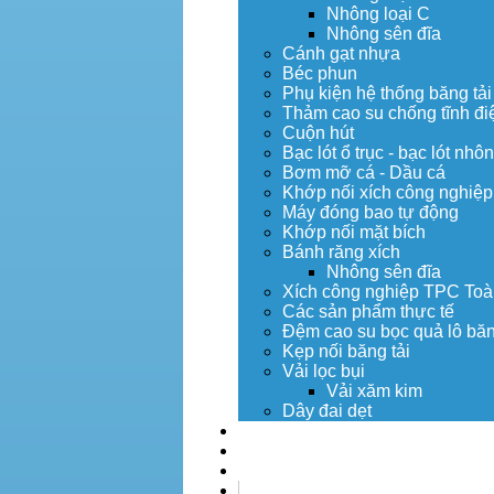
Nhông loại C
Nhông sên đĩa
Cánh gạt nhựa
Béc phun
Phụ kiện hệ thống băng tải
Thảm cao su chống tĩnh đi
Cuộn hút
Bạc lót ổ trục - bạc lót nhô
Bơm mỡ cá - Dầu cá
Khớp nối xích công nghiệp
Máy đóng bao tự động
Khớp nối mặt bích
Bánh răng xích
Nhông sên đĩa
Xích công nghiệp TPC Toà
Các sản phẩm thực tế
Đệm cao su bọc quả lô băn
Kẹp nối băng tải
Vải lọc bụi
Vải xăm kim
Dây đai dẹt
Dịch vụ
Tuyển dụng
Tin tức
Liên hệ