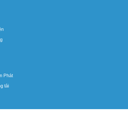
ện
ng
n Phát
g tải