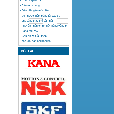
- Cung cấp dịch vụ
- Cấu tạo chung
- Gầu tải - gầu múc liệu
- ưu nhược điểm băng tải cao su
- phụ tùng thay thế tốt nhất
- nguyên nhân chính gây hỏng vòng bi
- Băng tải PVC
- Gầu nhưa-Gầu thép
- các loại dán nối băng tải
ĐỐI TÁC