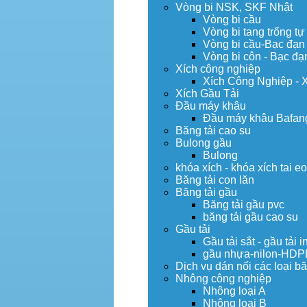
Vòng bi NSK, SKF Nhật
Vòng bi cầu
Vòng bi tang trống tự
Vòng bi cầu-Bạc đạn
Vòng bi côn - Bạc đạ
Xích công nghiệp
Xích Công Nghiệp - 
Xích Gầu Tải
Đầu máy khâu
Đầu máy khâu Bafan
Băng tải cao su
Bulong gầu
Bulong
khóa xích - khóa xích tai e
Băng tải con lăn
Băng tải gầu
Băng tải gầu pvc
băng tải gầu cao su
Gầu tải
Gầu tải sắt - gầu tải i
gầu nhựa-nilon-HDP
Dịch vụ dán nối các loại bă
Nhông công nghiệp
Nhông loại A
Nhông loại B