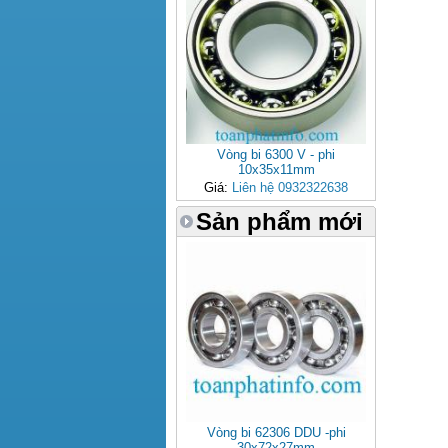
Vòng bi 6300 V - phi
10x35x11mm
Giá:
Liên hệ 0932322638
Sản phẩm mới
Vòng bi 62306 DDU -phi
30x72x27mm