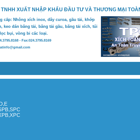
 TNHH XUẤT NHẬP KHẨU ĐẦU TƯ VÀ THƯƠNG MẠI TOÀ
 cấp: Nhông xích inox, dây curoa, gầu tải, khớp
, keo dán băng tải, băng tải gầu, băng tải xích, túi
 lọc bụi, vòng bi các loại.
24.3795.8168 - Fax:024.3795.8169
hatinfo@gmail.com
,D,E
,SPB,SPC
,XPB,XPC