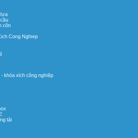
 lựa
 cầu
n côn
Xich Cong Nghiep
g
o - khóa xích công nghiệp
nox
E
ng tải