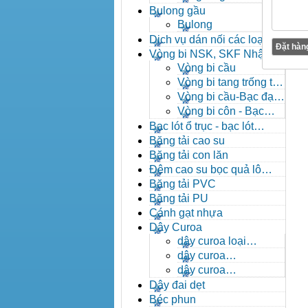
Bulong gầu
Bulong
Dịch vụ dán nối các loại
băng tải
Vòng bi NSK, SKF Nhật
Vòng bi cầu
Vòng bi tang trống tự
lựa
Vòng bi cầu-Bạc đạn
cầu
Vòng bi côn - Bạc
đạn côn
Bạc lót ổ trục - bạc lót
nhông
Băng tải cao su
Băng tải con lăn
Đệm cao su bọc quả lô
băng tải
Băng tải PVC
Băng tải PU
Cánh gạt nhựa
Dây Curoa
dây curoa loại
A,B,C,D,E
dây curoa
SPZ,SPA,SPB,SPC
dây curoa
XPZ,XPA,XPB,XPC
Dây đai dẹt
Béc phun