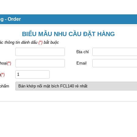
g - Order
BIỂU MẪU NHU CẦU ĐẶT HÀNG
ác thông tin đánh dấu
(*)
bắt buộc
Địa chỉ
hoại
(*)
Email
g
(*)
 phẩm