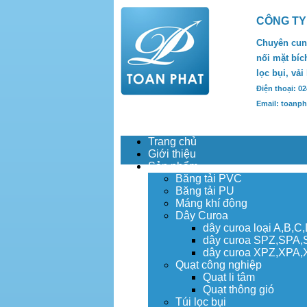
CÔNG TY
Chuyên cung
nối mặt bích
lọc bụi, vải
Điện thoại: 0
Email: toanp
Trang chủ
Giới thiệu
Sản phẩm
Băng tải PVC
Băng tải PU
Máng khí động
Dây Curoa
dây curoa loại A,B,C
dây curoa SPZ,SPA
dây curoa XPZ,XPA
Quạt công nghiệp
Quạt li tâm
Quạt thông gió
Túi lọc bụi