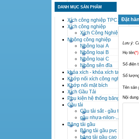
DANH MỤC SẢN PHẨM
Đặt hàn
Xích công nghiệp TPC
Toàn Phát
Xích công nghiệp
Xích Công Nghiệp -
Xich Cong Nghiep
Nhông công nghiệp
Lưu ý: C
Nhông loại A
Nhông loại B
Họ tên
(*)
Nhông loại C
Số điện t
Nhông sên đĩa
khóa xích - khóa xích tai eo
Số lượn
- khóa xích công nghiệp
Khớp nối xích công nghiệp
Khớp nối mặt bích
Tên sản
Xích Gầu Tải
Nội dung
Phụ kiện hệ thống băng tải
Gầu tải
Gầu tải sắt - gầu tải
inox
gầu nhựa-nilon-
HDPE
Băng tải gầu
Băng tải gầu pvc
băng tải gầu cao su